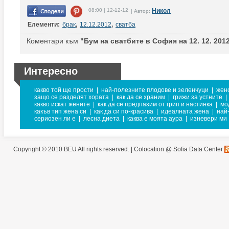
08:00 | 12-12-12
Никол
| Автор:
Елементи:
брак
,
12.12.2012
,
сватба
Коментари към
"Бум на сватбите в София на 12. 12. 2012
Интересно
какво той ще прости
|
най-полезните плодове и зеленчуци
|
жен
защо се разделят хората
|
как да се храним
|
грижи за устните
|
какво искат жените
|
как да се предпазим от грип и настинка
|
мо
какъв тип жена си
|
как да си по-красива
|
идеалната жена
|
най
сериозен ли е
|
лесна диета
|
каква е моята аура
|
изневери ми
Copyright © 2010 BEU All rights reserved. |
Colocation @ Sofia Data Center