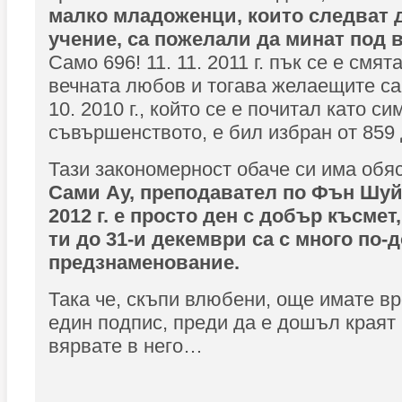
малко младоженци, които следват 
учение, са пожелали да минат под 
Само 696! 11. 11. 2011 г. пък се е смя
вечната любов и тогава желаещите са 
10. 2010 г., който се е почитал като с
съвършенството, е бил избран от 859 
Тази закономерност обаче си има обя
Сами Ау, преподавател по Фън Шуй, 
2012 г. е просто ден с добър късмет,
ти до 31-и декември са с много по-
предзнаменование.
Така че, скъпи влюбени, още имате в
един подпис, преди да е дошъл краят 
вярвате в него…