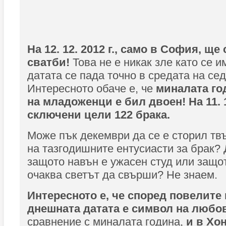
На 12. 12. 2012 г., само в София, ще
сватби!
Това не е никак зле като се и
датата се пада точно в средата на се
Интересното обаче е, че
миналата го
на младоженци е бил двоен! На 11. 11
сключени цели 122 брака.
Може пък декември да се е сторил тв
на тазгодишните ентусиасти за брак? 
защото навън е ужасен студ или защот
очаква светът да свърши? Не знаем.
Интересното е, че според повелите
днешната датата е символ на любо
сравнение с миналата година,
и в Хон