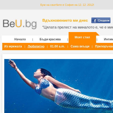
Бум на сватбите в София на 12. 12. 2012!
Вдъхновението ми днес
“Цялата прелест на миналото е, че е мин
Моят стил
Начало
Бъди красива
Инти
|
|
|
Из мрежата
Любопитно
01.00 a.m.
Сама вкъщи
Препоръча
|
|
|
|