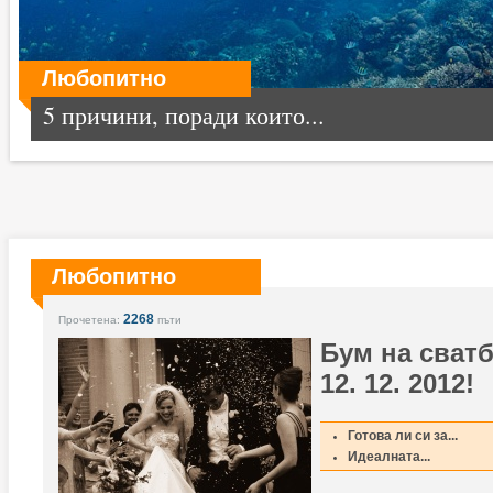
Любопитно
5 причини, поради които...
Любопитно
2268
Прочетена:
пъти
Бум на сват
12. 12. 2012!
Готова ли си за...
Идеалната...