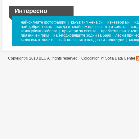
Интересно
най-силните фотографии
|
какъв тип жена си
|
изневери ми
|
ид
най-добрият секс
|
как да отслабнем през есента и зимата
|
как 
какво убива любовта
|
прически за есента
|
проблеми във връзка
празничен грим
|
най-подходящите зодии за брак
|
лесни приче
какво искат жените
|
най-полезните плодове и зеленчуци
|
свещ
Copyright © 2010 BEU All rights reserved. |
Colocation @ Sofia Data Center