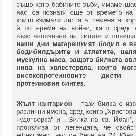
също като бабините зъби, имаме щас
нас, са познати още от времето на
които взимали листата, семената, ко
й по време на войни, като средст
възстановяване на силите и повиш
наши дни магарешкият бодил е ве
бодибилдърите и атлетите, цел
мускулна маса, защото билката ов
нива на холестерола, които мог
високопротеиновите диети
протеиновия синтез.
Жълт кантарион
– тази билка е изв
различни имена, сред които „Христова
чудотворка” и „ Билка на св. Йоан”,
произлиза от легендата, че свойс
ефективни, ако се бере на 24 Юни,