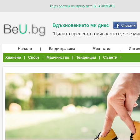
Бърз растеж на мускулите БЕЗ ХИМИЯ!
Вдъхновението ми днес
“Цялата прелест на миналото е, че е мин
Начало
Бъди красива
Моят стил
Инти
|
|
|
Хранене
Спорт
Майчинство
Тенденции
Съвети
|
|
|
|
|