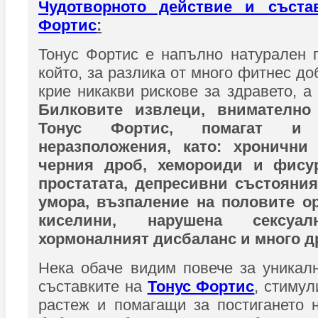
Чудотворното действие и съст
Фортис
:
Тонус Фортис е напълно натурален 
който, за разлика от много фитнес до
крие никакви рискове за здравето, а
Билковите извлеци, внимателно
Тонус Фортис, помагат и
неразположения, като: хронични
черния дроб, хемороиди и фису
простатата, депресивни състояния
умора, възпаление на половите о
киселини, нарушена сексуал
хормоналният дисбаланс и много д
Нека обаче видим повече за уникал
съставките на
Тонус Фортис
, стиму
растеж и помагащи за постигането 