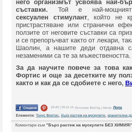
него организмът усвоява най-бър
съставки.
Той е най-мощният
сексуален стимулант
, който не к
пристрастяване или странични ефек
ползите от неговите съставки са при
и се препоръчват както от лекари, так
Шаолин, а нашите деди отдавна с
незаменими са те за мъжествеността.
За да научите повече за това ка
Фортис и още за десетките му полз
както и как да се сдобиете с него,
В
20:45 | 05-11-14
Лола
Източник: BeU.bg | Автор:
Елементи:
Тонус Фортис
,
бърз растеж на мускулите
,
хранителна д
Коментари към
"Бърз растеж на мускулите БЕЗ ХИМИЯ!