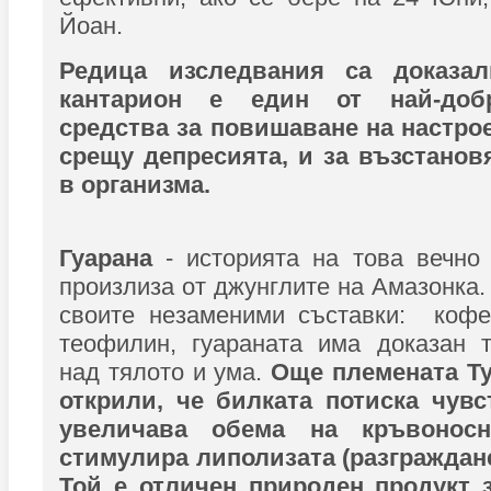
Йоан.
Редица изследвания са доказа
кантарион е един от най-доб
средства за повишаване на настрое
срещу депресията, и за възстанов
в организма.
Гуарана
- историята на това вечно 
произлиза от джунглите на Амазонка.
своите незаменими съставки: кофе
теофилин, гуараната има доказан 
над тялото и ума.
Още племената Ту
открили, че билката потиска чувс
увеличава обема на кръвонос
стимулира липолизата (разграждане
Той е отличен природен продукт 