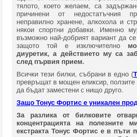
тялото, което желаем, са задържан
причинени от недостатъчния п
неправилно хранене, алкохола и ст
някои спортни добавки. Именно му
възможно най-добрият вариант да се 
защото той е изключително
мо
диуретик, а действието му са за
след първия прием.
Всички тези билки, събрани в едно (
превръщат в мощен еликсир, ползите 
да бъдат заместени с нищо друго.
Защо Тонус Фортис е уникален про
За разлика от билковите отвар
концентрацията на полезните м
екстракта Тонус Фортис е в пъти п