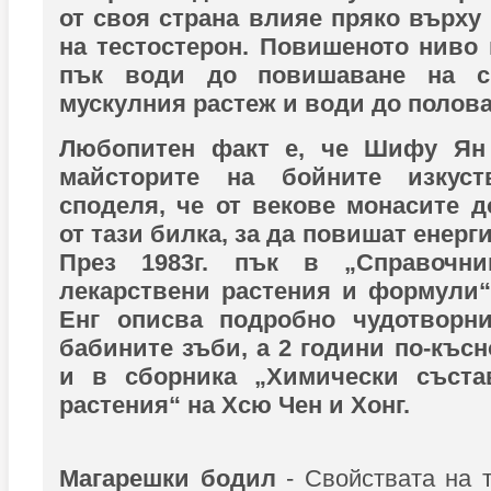
от своя страна влияе пряко върху
на тестостерон. Повишеното ниво 
пък води до повишаване на си
мускулния растеж и води до полов
Любопитен факт е, че Шифу Ян
майсторите на бойните изкус
споделя, че от векове монасите 
от тази билка, за да повишат енерги
През 1983г. пък в „Справочни
лекарствени растения и формули“
Енг описва подробно чудотворни
бабините зъби, а 2 години по-късн
и в сборника „Химически съста
растения“ на Хсю Чен и Хонг.
Магарешки бодил
- Свойствата на т