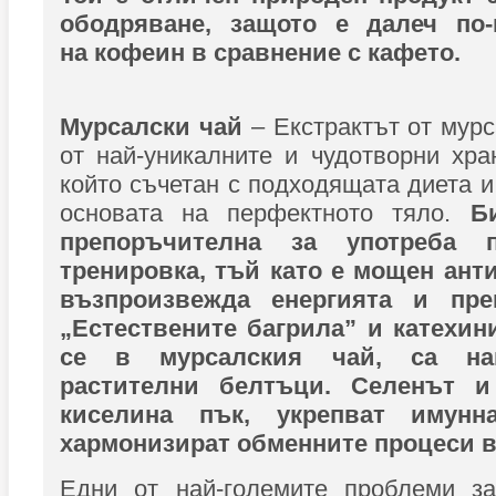
ободряване, защото е далеч по-
на кофеин в сравнение с кафето.
Мурсалски чай
– Екстрактът от мурс
от най-уникалните и чудотворни хра
който съчетан с подходящата диета и
основата на перфектното тяло.
Б
препоръчителна за употреба
тренировка, тъй като е мощен анти
възпроизвежда енергията и пре
„Естествените багрила” и катехи
се в мурсалския чай, са най
растителни белтъци. Селенът и
киселина пък, укрепват имунн
хармонизират обменните процеси в
Едни от най-големите проблеми за