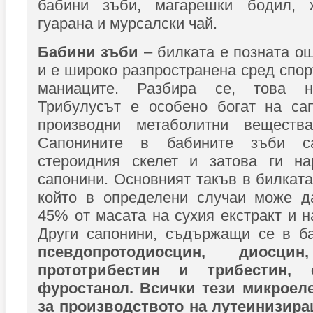
бабини зъби, магарешки бодил, ж
гуарана и мурсалски чай.
Бабини зъби
– билката е позната о
и е широко разпространена сред спор
маниаците. Разбира се, това 
Трибулусът е особено богат на сап
производни метаболитни вещества
Сапонините в бабините зъби с
стероидния скелет и затова ги на
сапонини. Основният такъв в билката
който в определени случаи може д
45% от масата на сухия екстракт и н
Други сапонини, съдържащи се в ба
псевдопротодиосцин, диосцин
прототрибестин и трибестин, 
фуростанол. Всички тези микроел
за производството на лутеинизира