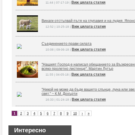
Виж цялата статия
11:44 | 07-17-19 |
Винаги отстъпвай пътя на глупавия и на лудия. Япон
Виж цялата статия
12:52 | 10-25-18 |
Съединението прави силата
Виж цялата статия
10:08 | 09-06-18 |
"Нашият Господ е написал обещанието за Възкресение
всяко пролетно листенце". Мартин Лутър
Виж цялата статия
11:55 | 04-05-18 |
"Никой не може да бъде вашето слънце, луна или зве
свят." ~ К.М. Дохърти
Виж цялата статия
16:33 | 01-24-18 |
1
2
3
4
5
6
7
8
9
10
›
»
Интересно