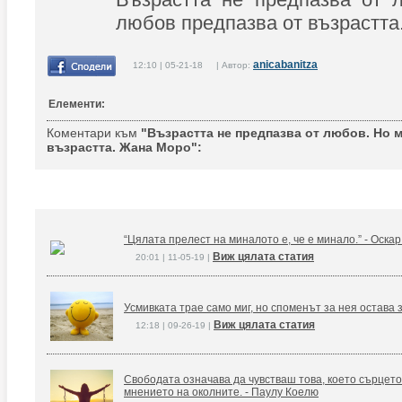
любов предпазва от възрастта
anicabanitza
12:10 | 05-21-18 | Автор:
Елементи:
Коментари към
"Възрастта не предпазва от любов. Но 
възрастта. Жана Моро":
“Цялата прелест на миналото е, че е минало.” - Оска
Виж цялата статия
20:01 | 11-05-19 |
Усмивката трае само миг, но споменът за нея остава 
Виж цялата статия
12:18 | 09-26-19 |
Свободата означава да чувстваш това, което сърцето
мнението на околните. - Паулу Коелю