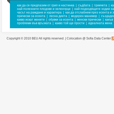
как да се предпазим от грип и настинка
|
съдбата
|
трикчета
|
ка
най-полезните плодове и зеленчуци
|
най-подходящите зодии за
часът на раждане и характера
|
как да отслабнем през есента и 
прически за есента
|
лесна диета
|
модерен маникюр
|
създаден
какво искат жените
|
обувки за есента
|
женски прически
|
какъв
проблеми във връзката
|
какво той ще прости
|
идеалната жена
Copyright © 2010 BEU All rights reserved. |
Colocation @ Sofia Data Center