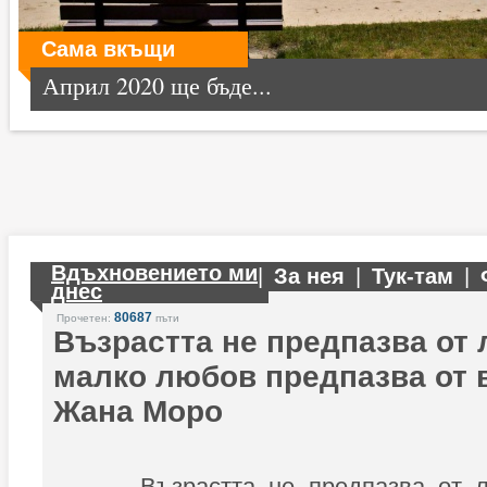
Сама вкъщи
Април 2020 ще бъде...
Вдъхновението ми
|
За нея
|
Тук-там
|
днес
80687
Прочетен:
пъти
Възрастта не предпазва от 
малко любов предпазва от 
Жана Моро
Възрастта не предпазва от 