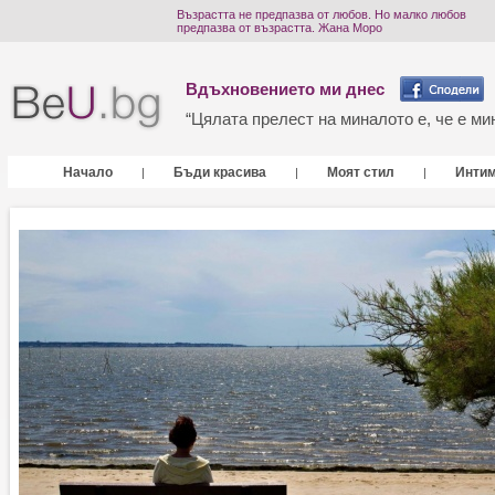
Възрастта не предпазва от любов. Но малко любов
предпазва от възрастта. Жана Моро
Вдъхновението ми днес
“Цялата прелест на миналото е, че е мин
Начало
Бъди красива
Моят стил
Инти
|
|
|