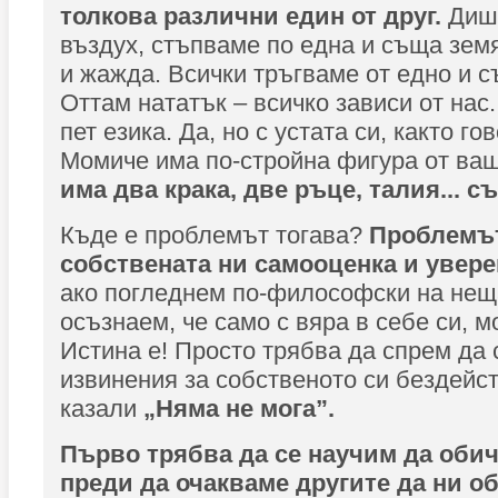
толкова ра
з
лични един от друг.
Диш
въздух, стъпваме по една и съща зем
и жажда. Всички тръгваме от едно и 
Оттам нататък – всичко зависи от нас
пет езика. Да, но с устата си, както го
Момиче има по-стройна фигура от ваш
има два крака, две ръце, талия... с
Къде е проблемът тогава?
Проблемът
собствената ни самооценка и увере
ако погледнем по-философски на нещ
осъзнаем, че само с вяра в себе си, 
Истина е! Просто трябва да спрем да 
извинения за собственото си бездейст
казали
„Няма не мога”.
Първо трябва да се научим да обич
преди да очакваме другите да ни об