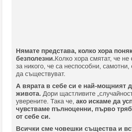
Нямате представа, колко хора поняк
бе
з
поле
з
ни.
Колко хора смятат, че не
за никого, че са неспособни, самотни,
да съществуват.
А вярата в себе си е най-мощният 
живота.
Дори щастливите „случайност
уверените. Така че,
ако искаме да ус
чувстваме пълноценни, първо тря
от себе си.
Всички сме човешки същества и вс