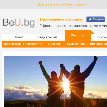
Вярата в себе си. Най-силното оръжие!
Вдъхновението ми днес
“Цялата прелест на миналото е, че е мин
Моят стил
Начало
Бъди красива
Инти
|
|
|
Из мрежата
Любопитно
01.00 a.m.
Сама вкъщи
Препоръча
|
|
|
|