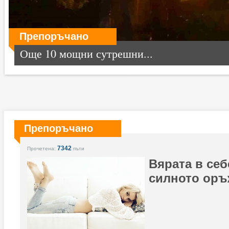
Препоръчано
Още 10 мощни сутрешни...
Препоръчано
7342
Прочетена:
пъти
Вярата в себ
силното оръ