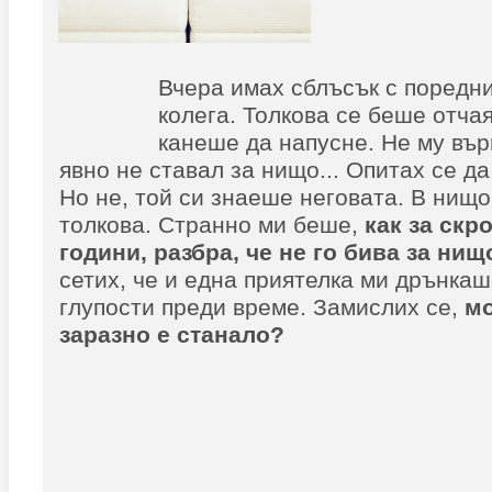
Вчера имах сблъсък с поредн
колега. Толкова се беше отчая
канеше да напусне. Не му въ
явно не ставал за нищо... Опитах се да
Но не, той си знаеше неговата. В нищо
толкова. Странно ми беше,
как
з
а скр
години, ра
з
бра, че не го бива
з
а нищо
сетих, че и една приятелка ми дрънка
глупости преди време. Замислих се,
м
з
ара
з
но е станало?