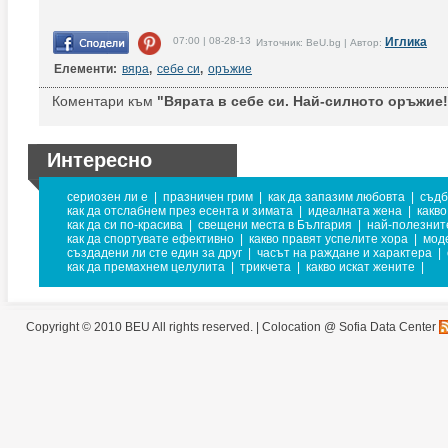
07:00 | 08-28-13
Иглика
Източник: BeU.bg | Автор:
Елементи:
вяра
,
себе си
,
оръжие
Коментари към
"Вярата в себе си. Най-силното оръжие!
Интересно
сериозен ли е
|
празничен грим
|
как да запазим любовта
|
съдб
как да отслабнем през есента и зимата
|
идеалната жена
|
какво
как да си по-красива
|
свещени места в България
|
най-полезнит
как да спортувате ефективно
|
какво правят успелите хора
|
мод
създадени ли сте един за друг
|
часът на раждане и характера
|
как да премахнем целулита
|
трикчета
|
какво искат жените
|
Copyright © 2010 BEU All rights reserved. |
Colocation @ Sofia Data Center