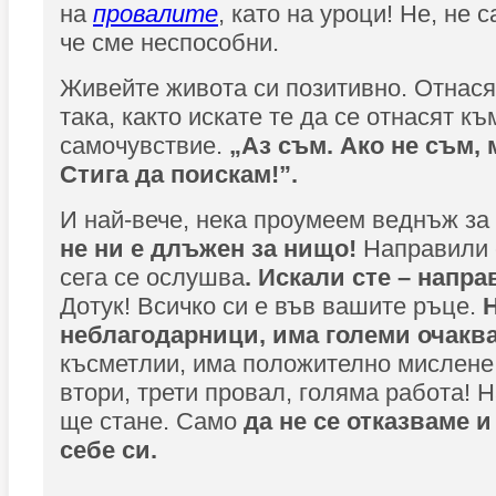
на
провалите
, като на уроци! Не, не 
че сме неспособни.
Живейте живота си позитивно. Отнася
така, както искате те да се отнасят к
самочувствие.
„А
з
съм. Ако не съм, 
Стига да поискам!”.
И най-вече, нека проумеем веднъж за
не ни е длъжен
з
а нищо!
Направили с
сега се ослушва
. Искали сте – напра
Дотук! Всичко си е във вашите ръце.
неблагодарници, има големи очакв
късметлии, има положително мислене 
втори, трети провал, голяма работа! 
ще стане. Само
да не се отка
з
ваме и
себе си.