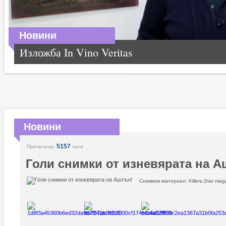
Новини
Изложба In Vino Veritas
Новини
5157
Прочетена:
пъти
Голи снимки от изневярата на А
Снимков материал: Killers,Star mag