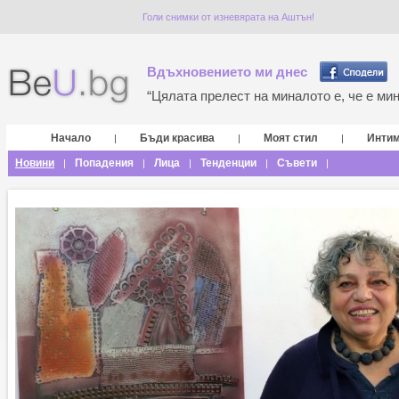
Голи снимки от изневярата на Аштън!
Вдъхновението ми днес
“Цялата прелест на миналото е, че е мина
Начало
Бъди красива
Моят стил
Инти
|
|
|
Новини
Попадения
Лица
Тенденции
Съвети
|
|
|
|
|