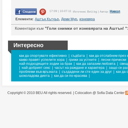
17:09 | 10-07-11
Никол
Източник: BeU.bg | Автор:
Елементи:
Аштън Кътчър
,
Деми Мур
,
изневяра
Коментари към
"Голи снимки от изневярата на Аштън! "
Интересно
как да спортувате ефективно
|
съдбата
|
как да отслабнем през 
какво правят успелите хора
|
грижи за устните
|
лесни прически
най-подходящите зодии за брак
|
как да запазим любовта
|
свещ
|
най-добрият секс
|
часът на раждане и характера
|
защо се ра
проблеми във връзката
|
създадени ли сте един за друг
|
как да 
шоколадова диета
|
как да си по-красива
|
Copyright © 2010 BEU All rights reserved. |
Colocation @ Sofia Data Center