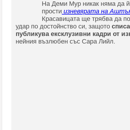
На Деми Мур никак няма да й
прости
изневярата на Аштъ
Красавицата ще трябва да п
удар по достойнство си, защото
списа
публикува ексклузивни кадри от и
нейния възлюбен със Сара Лийл.