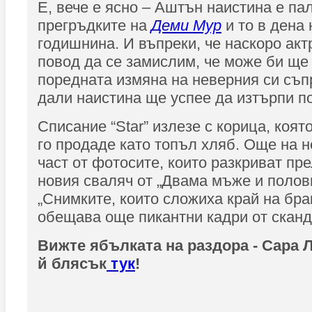
Е, вече е ясно – Аштън наистина е па
прегръдките на
Деми Мур
и то в дена 
годишнина. И въпреки, че наскоро акт
повод да се замислим, че може би ще
поредната измяна на неверния си съпр
дали наистина ще успее да изтърпи п
Списание “Star” излезе с корица, коят
го продаде като топъл хляб. Още на н
част от фотосите, които разкриват п
новия сваляч от „Двама мъже и полов
„Снимките, които сложиха край на бра
обещава още пикантни кадри от скан
Вижте ябълката на раздора - Сара 
й блясък
тук
!