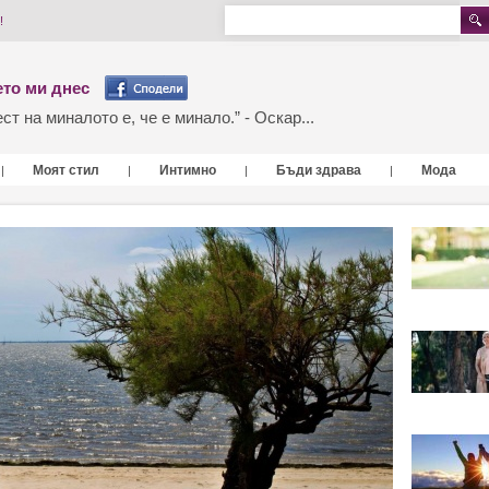
!
то ми днес
т на миналото е, че е минало.” - Оскар...
Моят стил
Интимно
Бъди здрава
Мода
|
|
|
|