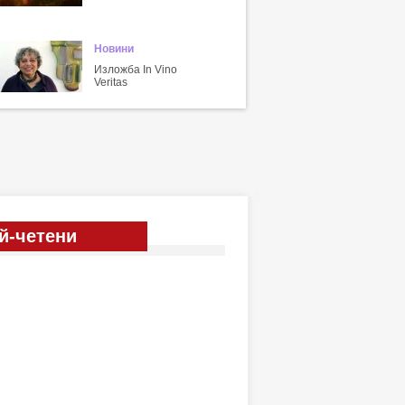
Новини
Изложба In Vino
Veritas
й-четени