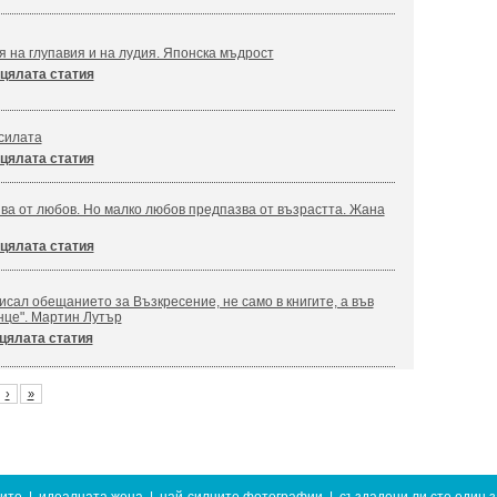
я на глупавия и на лудия. Японска мъдрост
цялата статия
силата
цялата статия
ва от любов. Но малко любов предпазва от възрастта. Жана
цялата статия
сал обещанието за Възкресение, не само в книгите, а във
нце". Мартин Лутър
цялата статия
›
»