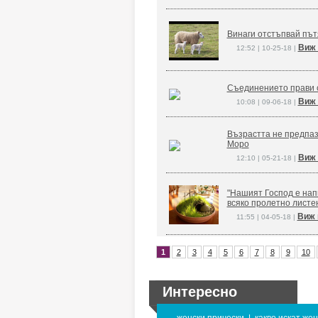
Винаги отстъпвай път
Виж 
12:52 | 10-25-18 |
Съединението прави 
Виж 
10:08 | 09-06-18 |
Възрастта не предпаз
Моро
Виж 
12:10 | 05-21-18 |
"Нашият Господ е напи
всяко пролетно листе
Виж 
11:55 | 04-05-18 |
1
2
3
4
5
6
7
8
9
10
Интересно