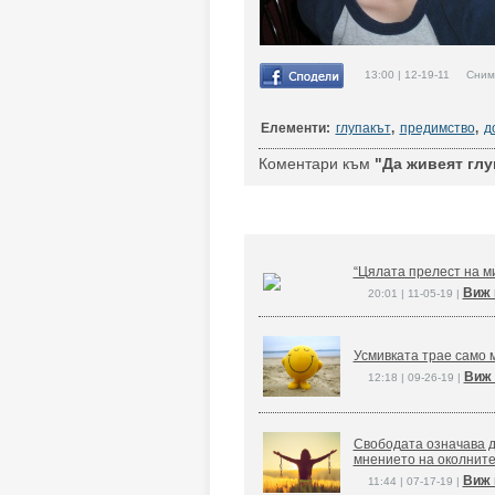
13:00 | 12-19-11 Снимко
Елементи:
глупакът
,
предимство
,
д
Коментари към
"Да живеят глу
“Цялата прелест на ми
Виж 
20:01 | 11-05-19 |
Усмивката трае само м
Виж 
12:18 | 09-26-19 |
Свободата означава д
мнението на околните
Виж 
11:44 | 07-17-19 |