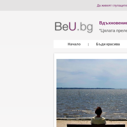
Да живеят глупаците
Вдъхновение
“Цялата прелес
Начало
Бъди красива
|