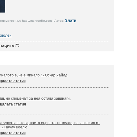
Злати
в материал: http://morguefile.com | Автор:
оволен
паците!":
налото е, че е минало.” - Оскар Уайлд
цялата статия
иг, но споменът за нея остава завинаги.
цялата статия
а чувстваш това, което сърцето ти желае, независимо от
. - Паулу Коелю
цялата статия