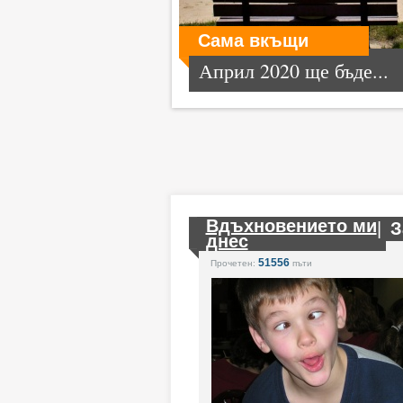
Сама вкъщи
Април 2020 ще бъде...
Вдъхновението ми
|
З
днес
51556
Прочетен:
пъти