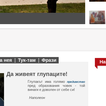
а нея
|
Тук-там
|
Фрази
На
Да живеят глупаците!
Глупакът има голямо
предимство
пред образования човек - той
винаги е доволен от себе си!
Наполеон