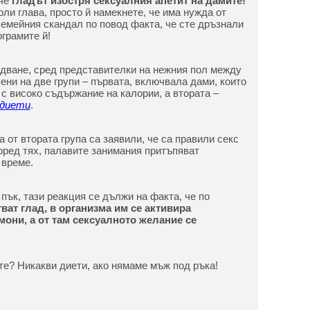
че
гладът изостря сексуалния апетит на дамите!
боли глава, просто й намекнете, че има нужда от
семейния скандал по повод факта, че сте дръзнали
грамите й!
дване, сред представителки на нежния пол между
лени на две групи – първата, включвала дами, които
 с високо съдържание на калории, а втората –
диети
.
 от втората група са заявили, че са правили секс
поред тях, палавите занимания притъпяват
 време.
пък, тази реакция се дължи на факта, че по
ват глад, в организма им се активира
мони, а от там сексуалното желание се
ите? Никакви диети, ако нямаме мъж под ръка!