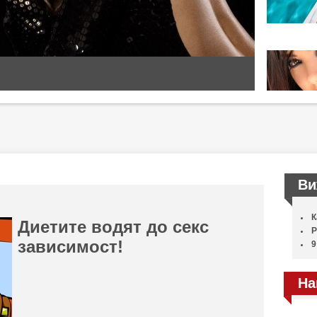
Ви
К
Диетите водят до секс
Р
зависимост!
9
На