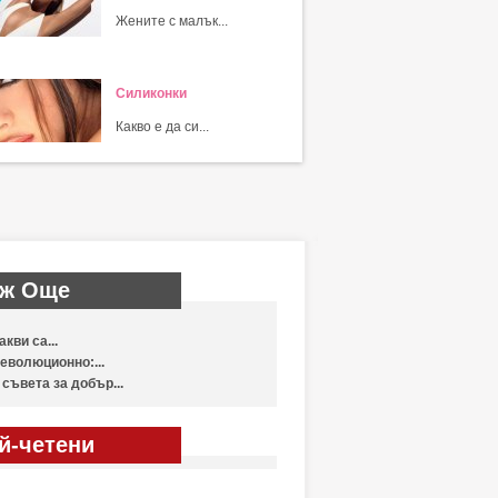
Жените с малък...
Силиконки
Какво е да си...
ж Още
акви са...
еволюционно:...
 съвета за добър...
й-четени