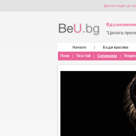
Диетите водят до се
Вдъхновение
“Цялата прелес
Начало
Бъди красива
|
Пози
Ти и той
Силиконки
Тенде
|
|
|