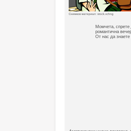
Снимков материал: stock.xchng
Момчета, спрете 
романтична вечер
От нас да знаете 