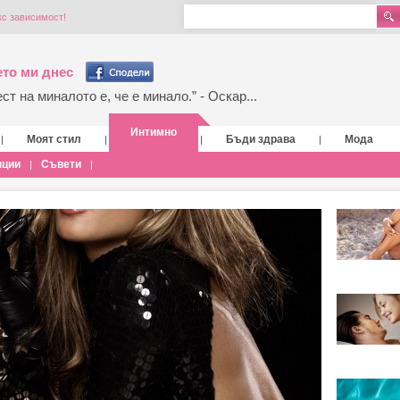
кс зависимост!
то ми днес
т на миналото е, че е минало.” - Оскар...
Интимно
Моят стил
Бъди здрава
Мода
|
|
|
|
нции
Съвети
|
|