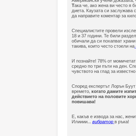
Американски учени доказаха, 
Т
ака че, ако жена ви често я 
диета. Каузата си заслужава 
да направите коментар за кило
Специалистите провели изсле
18 и 37 години. Те били разде
обичали да си похапват храни
такива, които често стоели на
И познайте! 78% от момичетата
средно по три пъти на ден. С
чувството на глад за известно
Според експертът Лорън Буут 
времето,
когато дамите изпит
действието на половите хор
повишава!
Е, какъв е извода за нас, жен
Илииии...
вибратор
в ръка!