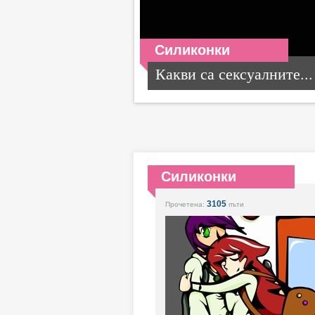
Силиконки
Какви са сексуалните...
Силиконки
3105
Прочетена:
пъти