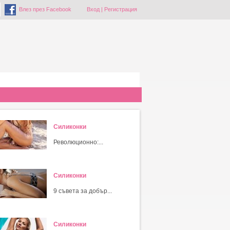
Влез през Facebook
Вход
|
Регистрация
Силиконки
Революционно:...
Силиконки
9 съвета за добър...
Силиконки