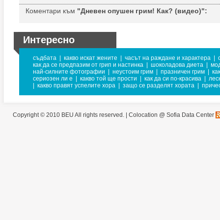
Коментари към
"Дневен опушен грим! Как? (видео)":
Интересно
съдбата
|
какво искат жените
|
часът на раждане и характера
|
как да се предпазим от грип и настинка
|
шоколадова диета
|
мод
най-силните фотографии
|
неустоим грим
|
празничен грим
|
ка
сериозен ли е
|
какво той ще прости
|
как да си по-красива
|
лес
|
какво правят успелите хора
|
защо се разделят хората
|
причес
Copyright © 2010 BEU All rights reserved. |
Colocation @ Sofia Data Center