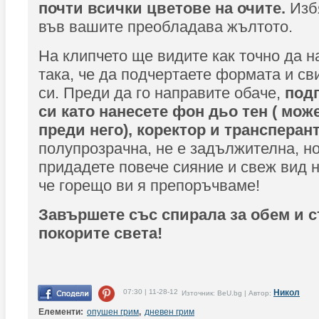
почти всички цветове на очите.
Избя
във вашите преобладава жълтото.
На клипчето ще видите как точно да н
така, че да подчертаете формата и св
си. Преди да го направите обаче,
подг
си като нанесете фон дьо тен ( може
преди него), коректор и трансперан
полупрозрачна, не е задължителна, но
придадете повече сияние и свеж вид н
че горещо ви я препоръчваме!
Завършете със спирала за обем и с
покорите света!
07:30 | 11-28-12
Никол
Източник: BeU.bg | Автор:
Елементи:
опушен грим
,
дневен грим