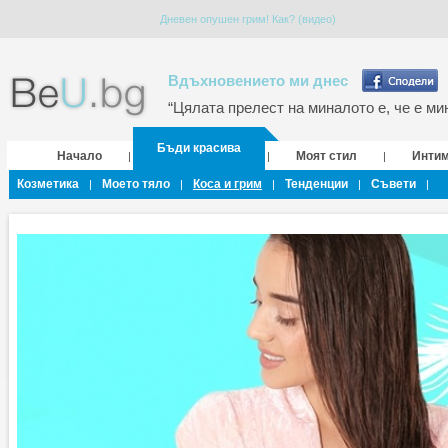
Дневен опушен грим! Как? (видео)
Вдъхновението ми днес
“Цялата прелест на миналото е, че е мин
Бъди красива
Начало
Моят стил
Инти
|
|
|
Козметика
Моето тяло
Коса и грим
Тенденции
Съвети
|
|
|
|
|