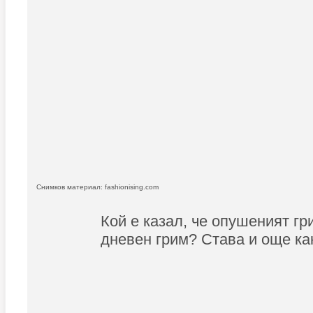
Снимков материал: fashionising.com
Кой е казал, че опушеният гри
дневен грим? Става и още ка