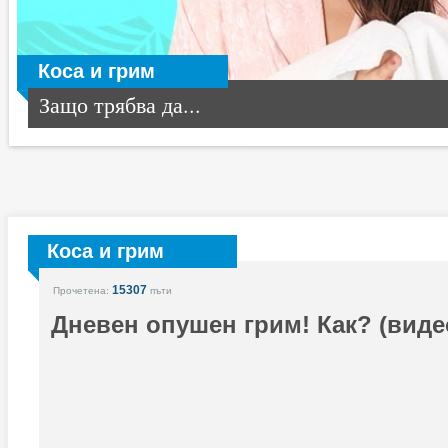
Коса и грим
Защо трябва да...
Коса и грим
15307
Прочетена:
пъти
Дневен опушен грим! Как? (виде