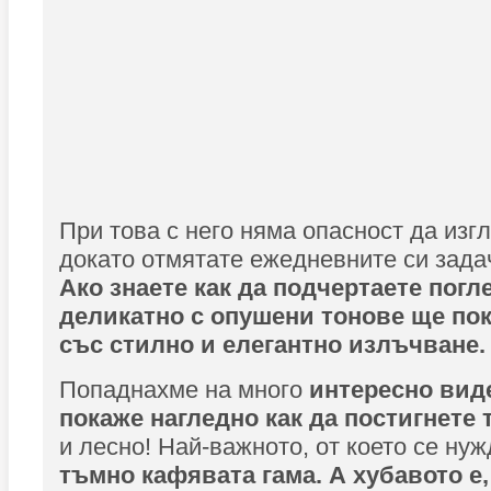
При това с него няма опасност да изг
докато отмятате ежедневните си зада
Ако знаете как да подчертаете погл
деликатно с опушени тонове ще по
със стилно и елегантно излъчване.
Попаднахме на много
интересно виде
покаже нагледно как да постигнете 
и лесно! Най-важното, от което се нуж
тъмно кафявата гама. А хубавото е,