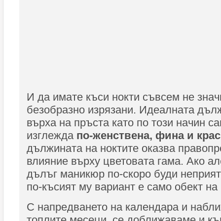
И да имате къси нокти съвсем не знач
безобразно изрязани. Идеалната дъл
върха на пръста като по този начин с
изглежда
по-женствена, фина и кра
дължината на ноктите оказва правоп
влияние върху цветовата гама. Ако а
дълъг маникюр по-скоро буди неприят
по-късият му вариант е само обект на
С напредването на календара и набли
топлите месеци, се доближаваме и к