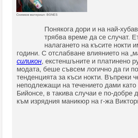
Снимков материал: BGNES
Понякога дори и на най-хуба
трябва време да се случат. Е
налагането на късите нокти и
години. С отслабване влиянието на „м
силикон
, екстеншъните и платинено ру
модата, беше съвсем логично да ги п
тенденцията за къси нокти. Въпреки 
неподлежащи на течението дами като
Бийонсе, в такива случаи е по-добре
към изрядния маникюр на г-жа Виктор