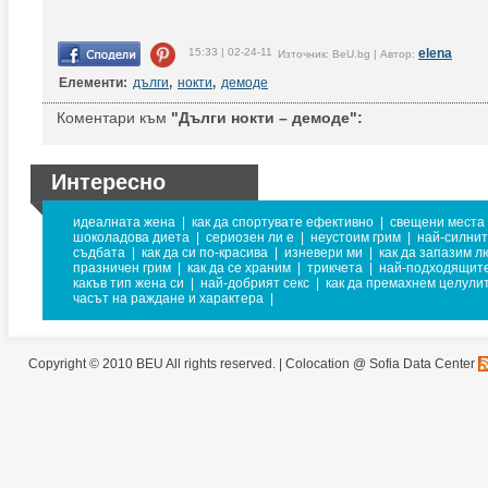
15:33 | 02-24-11
elena
Източник: BeU.bg | Автор:
Елементи:
дълги
,
нокти
,
демоде
Коментари към
"Дълги нокти – демоде":
Интересно
идеалната жена
|
как да спортувате ефективно
|
свещени места 
шоколадова диета
|
сериозен ли е
|
неустоим грим
|
най-силни
съдбата
|
как да си по-красива
|
изневери ми
|
как да запазим л
празничен грим
|
как да се храним
|
трикчета
|
най-подходящите
какъв тип жена си
|
най-добрият секс
|
как да премахнем целули
часът на раждане и характера
|
Copyright © 2010 BEU All rights reserved. |
Colocation @ Sofia Data Center