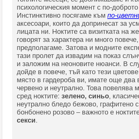
психологическия момент с по-доброто
Инстинктивно посягаме към
по-цветн
аксесоари, които да допринесат за ус
лицата ни. Ноктите са визитката на же
говорят за характера ни много повече,
предполагаме. Затова и модните експ
тази пролет да извадим на показ слън
и заложим на неоновите нюанси. В слу
дойде в повече, тъй като тези цветове
място в гардероба ви, имате още два 
червено и неутрално. Това повелява 
сред ноктите:
зелено, синьо
, класиче
неутрално бледо бежово, графитено с
бонбонено розово – важното е ноктите
секси
.