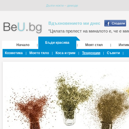
Дълги нокти – демоде
Вдъхновението ми днес
“Цялата прелест на миналото е, че е мин
Бъди красива
Начало
Моят стил
Инти
|
|
|
Козметика
Моето тяло
Коса и грим
Тенденции
Съвети
|
|
|
|
|