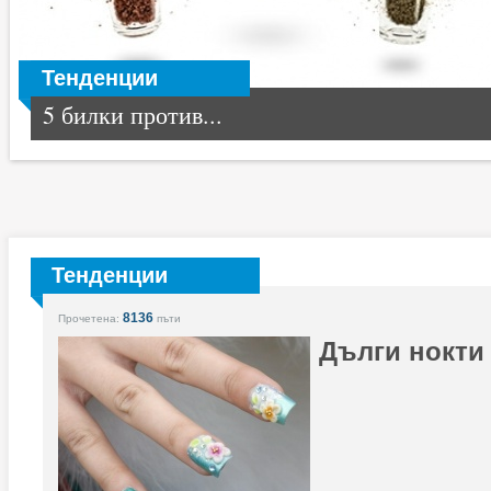
Тенденции
5 билки против...
Тенденции
8136
Прочетена:
пъти
Дълги нокти