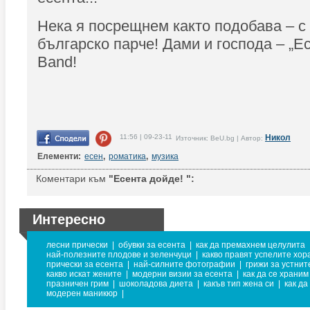
Нека я посрещнем както подобава – с
българско парче! Дами и господа – „Е
Band!
11:56 | 09-23-11
Никол
Източник: BeU.bg | Автор:
Елементи:
есен
,
роматика
,
музика
Коментари към
"Есента дойде! ":
Интересно
лесни прически
|
обувки за есента
|
как да премахнем целулита
най-полезните плодове и зеленчуци
|
какво правят успелите хор
прически за есента
|
най-силните фотографии
|
грижи за устнит
какво искат жените
|
модерни визии за есента
|
как да се храним
празничен грим
|
шоколадова диета
|
какъв тип жена си
|
как да
модерен маникюр
|