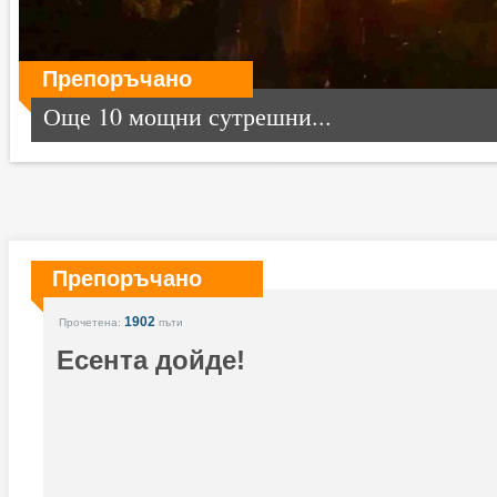
Препоръчано
Още 10 мощни сутрешни...
Препоръчано
1902
Прочетена:
пъти
Есента дойде!