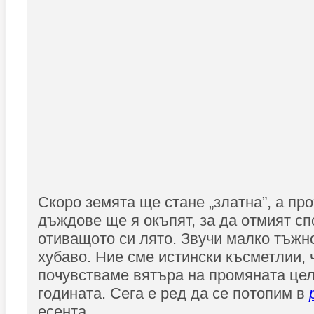
Скоро земята ще стане „златна”, а пр
дъждове ще я окъпят, за да отмият сп
отиващото си лято. Звучи малко тъжн
хубаво. Ние сме истински късметлии,
почувстваме вятъра на промяната цел
годината. Сега е ред да се потопим в
есента...