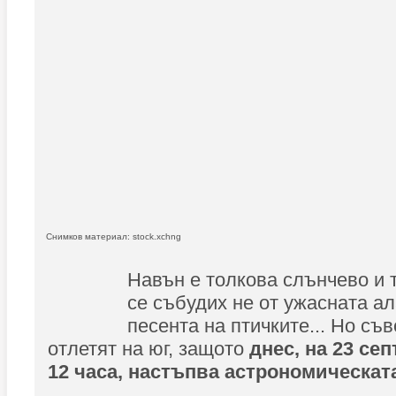
Снимков материал: stock.xchng
Навън е толкова слънчево и 
се събудих не от ужасната ал
песента на птичките... Но съ
отлетят на юг, защото
днес, на 23 се
12 часа, настъпва астрономическата