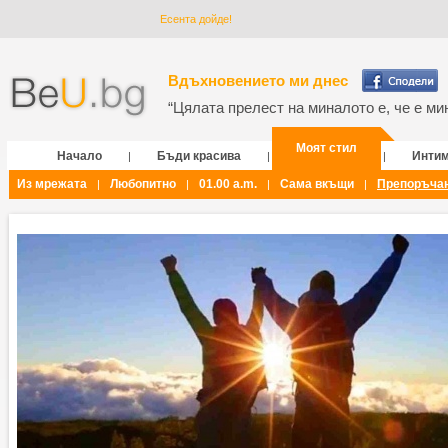
Есента дойде!
Вдъхновението ми днес
“Цялата прелест на миналото е, че е мин
Моят стил
Начало
Бъди красива
Инти
|
|
|
Из мрежата
Любопитно
01.00 a.m.
Сама вкъщи
Препоръча
|
|
|
|