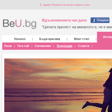
Е, браво! Мъжете не искат повече секс
Вдъхновението ми днес
“Цялата прелест на миналото е, че е мин
Инти
Начало
Бъди красива
Моят стил
|
|
|
Пози
Ти и той
Силиконки
Тенденции
Съвети
|
|
|
|
|