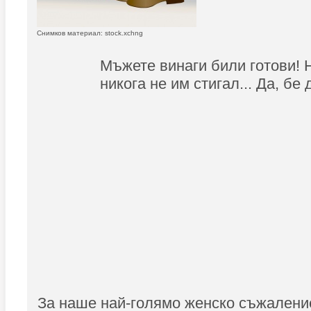
Снимков материал: stock.xchng
Мъжете винаги били готови! 
никога не им стигал... Да, бе 
За наше най-голямо женско съжаление