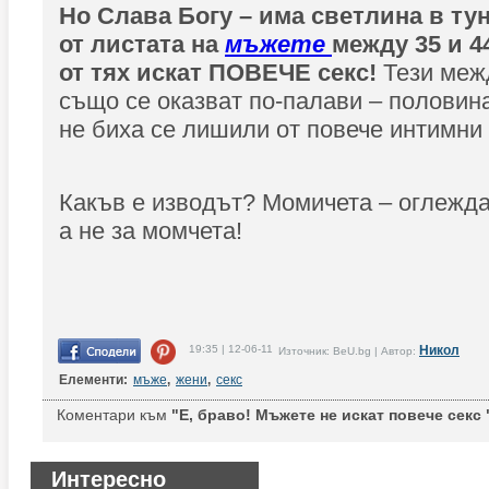
Но Слава Богу – има светлина в тун
от листата на
мъжете
между 35 и 4
от тях искат ПОВЕЧЕ секс!
Тези меж
също се оказват по-палави – половин
не биха се лишили от повече интимни 
Какъв е изводът? Момичета – оглежда
а не за момчета!
19:35 | 12-06-11
Никол
Източник: BeU.bg | Автор:
Елементи:
мъже
,
жени
,
секс
Коментари към
"Е, браво! Мъжете не искат повече секс 
Интересно