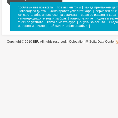
проблеми във връзката
|
празничен грим
|
как да премахнем цел
шоколадова диета
|
какво правят успелите хора
|
сериозен ли е
как да отслабнем през есента и зимата
|
защо се разделят хорат
най-подходящите зодии за брак
|
най-полезните плодове и зеле
грижи за устните
|
каква е моята аура
|
обувки за есента
|
създа
модерен маникюр
|
най-силните фотографии
|
Copyright © 2010 BEU All rights reserved. |
Colocation @ Sofia Data Center