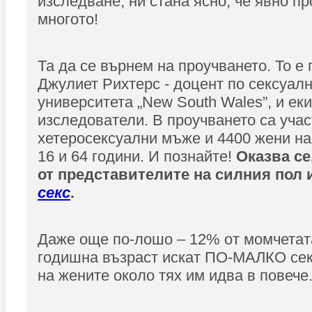
изследване, ни стана ясно, че явно пр
многото!
Та да се върнем на проучването. То е
Джулиет Рихтерс - доцент по сексуал
университета „New South Wales”, и еки
изследователи. В проучването са уча
хетеросексуални мъже и 4400 жени на
16 и 64 години. И познайте!
Оказва се
от представителите на силния пол 
секс
.
Даже още по-лошо – 12% от момчетата
годишна възраст искат ПО-МАЛКО сек
на жените около тях им идва в повече