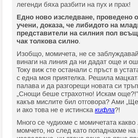
легенди бяха разбити на пух и прах!
Едно ново изследване, проведено 
учени, доказа, че либидото на млад
представители на силния пол всъщ
чак толкова силно
.
Изобщо, момичета, не се заблуждавай
винаги на линия да ни дадат още и ош
Току виж сте останали с пръст в устата
с една моя приятелка. Решила мацкат
палава и да разгорещи новата си тръ
„Снощи беше страхотно! Искам още?!”
какъв мислите бил отговора? Ами „Ще 
и ако това не е истинска
кифла
?!
Много се чудихме с момичетата какво 
момчето, но след като попаднахме на