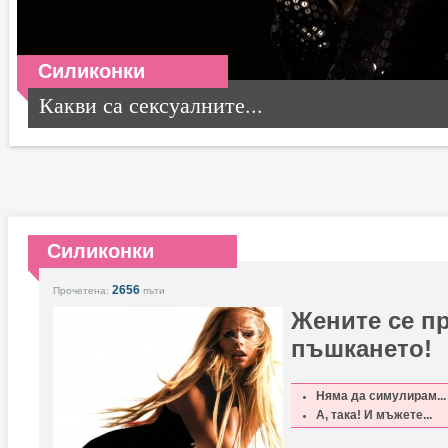
Силиконки
Какви са сексуалните...
Силиконки
2656
Прочетена:
пъти
Жените се пр
пъшкането!
Няма да симулирам...
А, така! И мъжете...