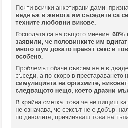
Почти всички анкетирани дами, призн
веднъж в живота им съседите са се
техните любовни викове.
Господата са на същото мнение.
60% 
заявили, че половинките им вдигат
много шум докато правят секс и то
особено.
Проблемът обаче съвсем не е в двад
съседи, а по-скоро в престараването 
симулацията на оргазмите, виковет
следващото нещо, което дразни мъ
В крайна сметка, това че не пищиш ка
не означава, че сексът не е добър, на
по дяволите, причиняваш това на тъп