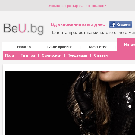
Жените се престарават с пъшкането!
Вдъхновението ми днес
“Цялата прелест на миналото е, че е мин
Инти
Начало
Бъди красива
Моят стил
|
|
|
Пози
Ти и той
Силиконки
Тенденции
Съвети
|
|
|
|
|