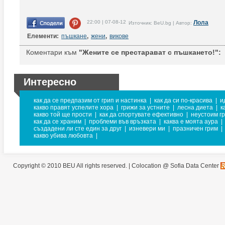
22:00 | 07-08-12
Лола
Източник: BeU.bg | Автор:
Елементи:
пъшкане
,
жени
,
викове
Коментари към
"Жените се престарават с пъшкането!":
Интересно
как да се предпазим от грип и настинка
|
как да си по-красива
|
и
какво правят успелите хора
|
грижи за устните
|
лесна диета
|
к
какво той ще прости
|
как да спортувате ефективно
|
неустоим г
как да се храним
|
проблеми във връзката
|
каква е моята аура
|
създадени ли сте един за друг
|
изневери ми
|
празничен грим
|
какво убива любовта
|
Copyright © 2010 BEU All rights reserved. |
Colocation @ Sofia Data Center