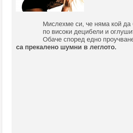
Мислехме си, че няма кой да
по високи децибели и оглуш
Обаче според едно проучване
са прекалено шумни в леглото.