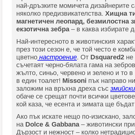
най-дръзките момичета дизайнерите с
няколко предизвикателства.
Хищна ти
магнетичен леопард, безмилостна 
екзотична зебра
– в каква избирате 
Най-интересното в животинския харак
през този сезон е, че той често е ком
цветно
настроение
. От
Dsquared2
не
съчетаят черно-бялата гама на зебров
жълто, синьо, червено и зелено и то в
в един тоалет!
Missoni
пък направо ни
заложим на връхна дреха със
змийск
обаче се срещат почти всички цветове 
кой каза, че есента и зимата ще бъдат
Ако пък искате нещо по-изискано, зал
на
Dolce & Gabbana
– животински при
Дързост и нежност – колко нетрадици