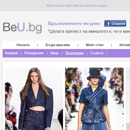
Животински принтове за смелите мацки!
Вдъхновението ми днес
“Цялата прелест на миналото е, че е мина
Начало
Бъди красива
Моят стил
Инти
|
|
|
Новини
Попадения
Лица
Тенденции
Съвети
|
|
|
|
|