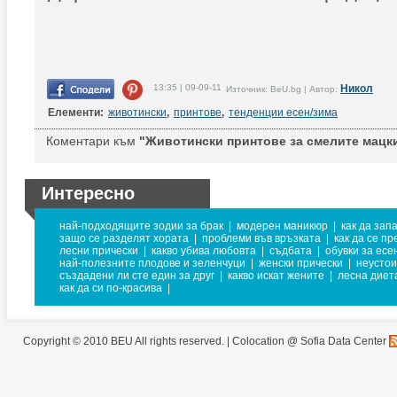
13:35 | 09-09-11
Никол
Източник: BeU.bg | Автор:
Елементи:
животински
,
принтове
,
тенденции есен/зима
Коментари към
"Животински принтове за смелите мацки
Интересно
най-подходящите зодии за брак
|
модерен маникюр
|
как да зап
защо се разделят хората
|
проблеми във връзката
|
как да се п
лесни прически
|
какво убива любовта
|
съдбата
|
обувки за есе
най-полезните плодове и зеленчуци
|
женски прически
|
неустои
създадени ли сте един за друг
|
какво искат жените
|
лесна диет
как да си по-красива
|
Copyright © 2010 BEU All rights reserved. |
Colocation @ Sofia Data Center