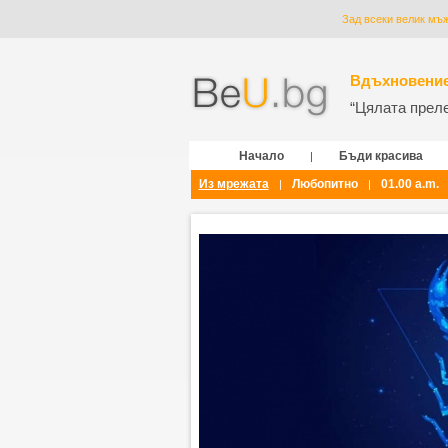
Зад всеки велик мъж
Вдъхновение
“Цялата прелес
Начало
Бъди красива
|
Из мрежата
Любопитно
01.00 a.m.
|
|