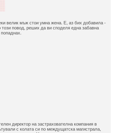
еки велик мъж стои умна жена. Е, аз бих добавила -
о този повод, реших да ви споделя една забавна
 попаднах.
телен директор на застрахователна компания в
ътували с колата си по междущатска магистрала,