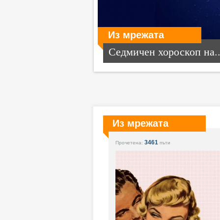
Из мрежата
Седмичен хороскоп на..
Из мрежата
3461
Прочетена:
пъти