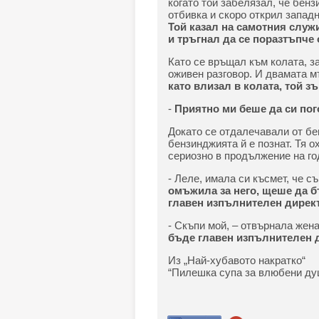
когато той забелязал, че бен
отбивка и скоро открил запад
Той казал на самотния служ
и тръгнал да се поразтъпче
Като се връщал към колата, з
оживен разговор. И двамата 
като влизал в колата, той з
-
Приятно ми беше да си пог
Докато се отдалечавали от бе
бензинджията й е познат. Тя о
сериозно в продължение на го
- Леле, имала си късмет, че с
омъжила за него, щеше да б
главен изпълнителен директ
- Скъпи мой, – отвърнала жена
бъде главен изпълнителен д
Из „Най-хубавото накратко“
“Пилешка супа за влюбени ду