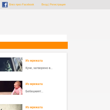
Влез през Facebook
Вход
|
Регистрация
Из мрежата
Куче, затворено в...
Из мрежата
Бебешкият...
Из мрежата