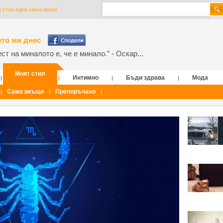
 стои една умна жена!
то ми днес
т на миналото е, че е минало.” - Оскар...
Моят стил
Интимно
Бъди здрава
Мода
|
|
|
|
Сама вкъщи
Препоръчано
|
|
|