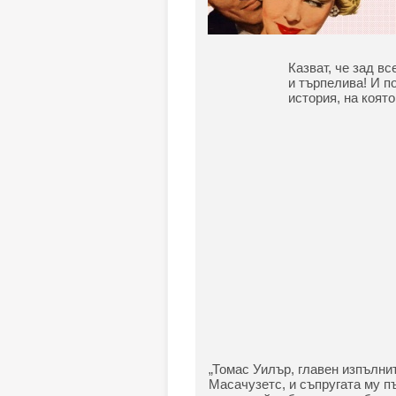
Казват, че зад вс
и търпелива! И п
история, на която
„Томас Уилър, главен изпълни
Масачузетс, и съпругата му п