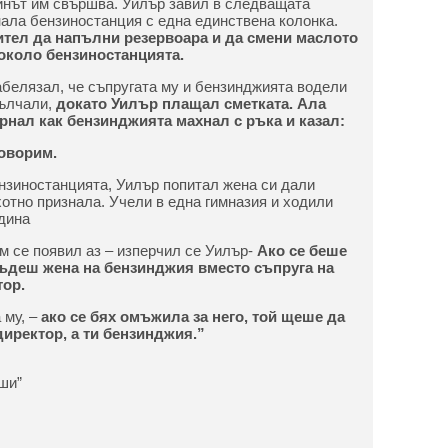
зинът им свършва. Уилър завил в следващата
нала бензиностанция с една единствена колонка.
ител да напълни резервоара и да смени маслото
 около бензиностанцията.
абелязал, че съпругата му и бензинджията водели
мълчали,
докато Уилър плащал сметката. Ала
ърнал как бензинджията махнал с ръка и казал:
оворим.
нзиностанцията, Уилър попитал жена си дали
хотно признала. Учели в една гимназия и ходили
дина
ъм се появил аз – изперчил се Уилър-
Ако се беше
ъдеш жена на бензинджия вместо съпруга на
ор.
 му, –
ако се бях омъжила за него, той щеше да
иректор, а ти бензинджия.”
ши”