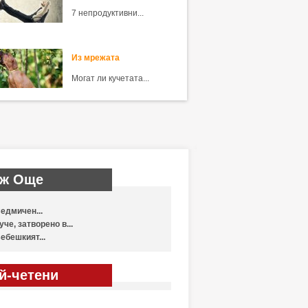
7 непродуктивни...
Из мрежата
Могат ли кучетата...
ж Още
едмичен...
уче, затворено в...
ебешкият...
й-четени