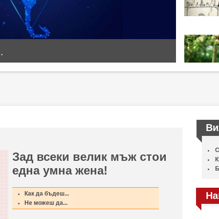
.
Ви
С
Зад всеки велик мъж стои
К
една умна жена!
Б
Как да бъдеш...
На
Не можеш да...