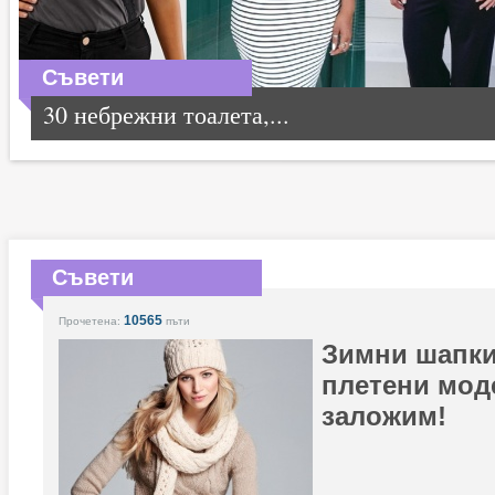
Съвети
30 небрежни тоалета,...
Съвети
10565
Прочетена:
пъти
Зимни шапки
плетени мод
заложим!