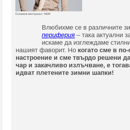
Снимков материал: H&M
Влюбихме се в различните з
периферия
– така актуални за
искаме да изглеждаме стилни 
нашият фаворит. Но
когато сме в по-
настроение и сме твърдо решени д
чар и закачливо излъчване, е тога
идват плетените зимни шапки!