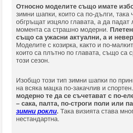
Относно моделите също имате изб
зимни шапки, които са по-дълги, така 
обгръщат изцяло главата, а да падат 
момента са страшно модерни.
Плетен
също са ужасни актуални, а и невер
Моделите с козирка, както и по-малкит
които са плътно по главата, също са 
този сезон.
Изобщо този тип зимни шапки по прин
на всяка мацка по-закачлив и спортен
модерно те да се съчетават с по-ел
– сака, палта, по-строги поли или п
зимни рокли
.
Така визията става мно
нестандартна.