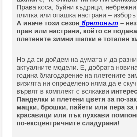
Права коса, буйни къдрици, небрежни
плитка или опашка настрани – изборъ
А иначе този сезон
бретонът
– не
прав или настрани, който се подав
плетените зимни шапки е тотален х
Но да си дойдем на думата и да разни
актуалните модели. Е, добрата новина 
година благодарение на плетените зи
визията ни определено няма да е скуч
вървят в комплект с всякакви
интерес
Панделки и плетени цветя за по-за
мацки, брошки, пайети или пера за 
красавици или пък пухкави помпон
по-ексцентричните сладурани!