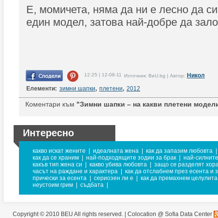
Е, момичета, няма да ни е лесно да с
един модел, затова най-добре да зал
12:25 | 12-08-11
Никол
Източник: BeU.bg | Автор:
Елементи:
зимни шапки
,
плетени
,
2012
Коментари към
"Зимни шапки – на какви плетени модели
Интересно
какво искат жените
|
идеалната жена
|
как да запазим любовта
|
как да се храним
|
най-подходящите зодии за брак
|
най-силнит
какъв тип жена си
|
какво убива любовта
|
защо се разделят хор
часът на раждане и характера
|
как да отслабнем през есента и 
прически за есента
|
сериозен ли е
|
как да премахнем целулита
неустоим грим
|
съдбата
|
Copyright © 2010 BEU All rights reserved. |
Colocation @ Sofia Data Center