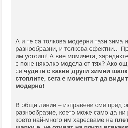
А и те са толкова модерни тази зима 
разнообразни, и толкова ефектни... П
им устоиш! А вие момичета, заредихте
с поне няколко модела от тях? Ако ощ
се
чудите с какви други зимни шапк
стоплите, сега е моментът да видит
модерно!
В общи линии – изправени сме пред о
разнообразие, което може само да ни 
което най-много им харесваме на
пле
шапки е, че отиват на почти всякак