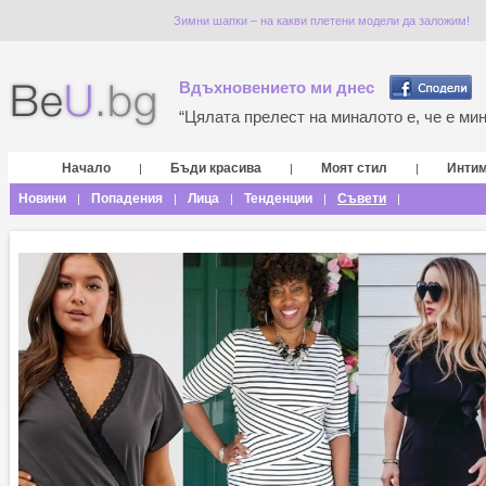
Зимни шапки – на какви плетени модели да заложим!
Вдъхновението ми днес
“Цялата прелест на миналото е, че е мина
Начало
Бъди красива
Моят стил
Инти
|
|
|
Новини
Попадения
Лица
Тенденции
Съвети
|
|
|
|
|