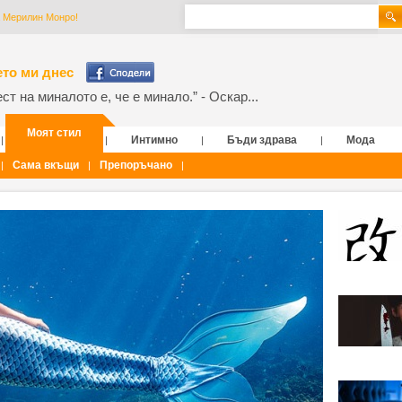
а Мерилин Монро!
то ми днес
т на миналото е, че е минало.” - Оскар...
Моят стил
Интимно
Бъди здрава
Мода
|
|
|
|
Сама вкъщи
Препоръчано
|
|
|