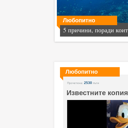
Любопитно
5 причини, поради които
Любопитно
2530
Прочетена:
пъти
Известните копи