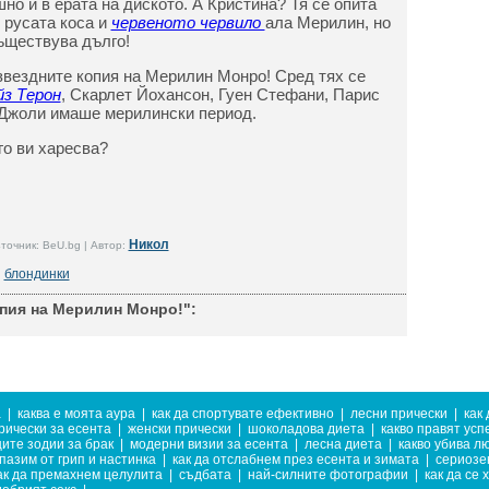
шно и в ерата на диското. А Кристина? Тя се опита
 русата коса и
червеното червило
ала Мерилин, но
ъществува дълго!
 звездните копия на Мерилин Монро! Сред тях се
з Терон
, Скарлет Йохансон, Гуен Стефани, Парис
 Джоли имаше мерилински период.
го ви харесва?
Никол
точник: BeU.bg | Автор:
блондинки
пия на Мерилин Монро!":
а
|
каква е моята аура
|
как да спортувате ефективно
|
лесни прически
|
как
рически за есента
|
женски прически
|
шоколадова диета
|
какво правят усп
ите зодии за брак
|
модерни визии за есента
|
лесна диета
|
какво убива л
дпазим от грип и настинка
|
как да отслабнем през есента и зимата
|
сериозе
ак да премахнем целулита
|
съдбата
|
най-силните фотографии
|
как да се 