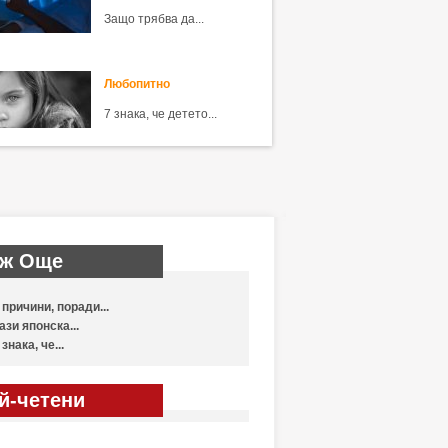
Защо трябва да...
Любопитно
7 знака, че детето...
ж Още
 причини, поради...
ази японска...
 знака, че...
й-четени