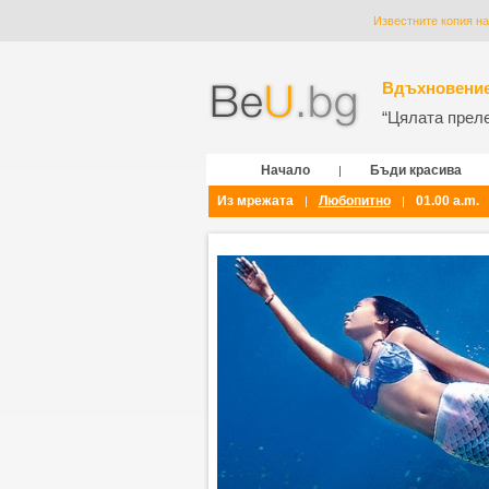
Известните копия н
Вдъхновение
“Цялата прелес
Начало
Бъди красива
|
Из мрежата
Любопитно
01.00 a.m.
|
|