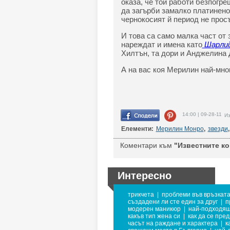
оказа, че той работи безпогре
да загърби замалко платинено
чернокосият й период не прос
И това са само малка част от
нареждат и имена като
Шарлий
Хилтън, та дори и Анджелина
А на вас коя Мерилин най-мно
14:00 | 09-28-11
Из
Елементи:
Мерилин Монро
,
звезди
,
Коментари към
"Известните ко
Интересно
трикчета
|
проблеми във връзкат
създадени ли сте един за друг
|
п
модерен маникюр
|
най-подходящ
какъв тип жена си
|
как да се пре
часът на раждане и характера
|
к