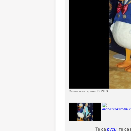
Снимков материал: BGNES
Те са
руси
, те са