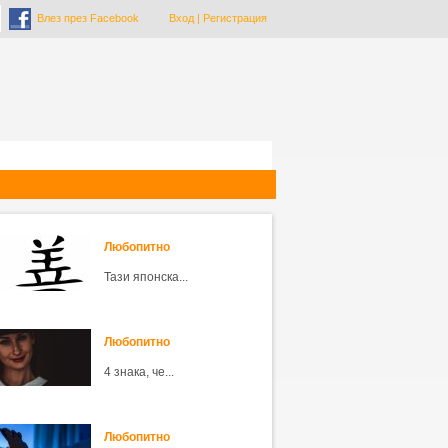
Влез през Facebook
Вход
|
Регистрация
Любопитно
Тази японска...
Любопитно
4 знака, че...
Любопитно