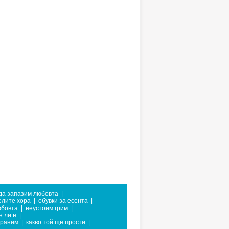
 да запазим любовта
|
елите хора
|
обувки за есента
|
юбовта
|
неустоим грим
|
н ли е
|
храним
|
какво той ще прости
|