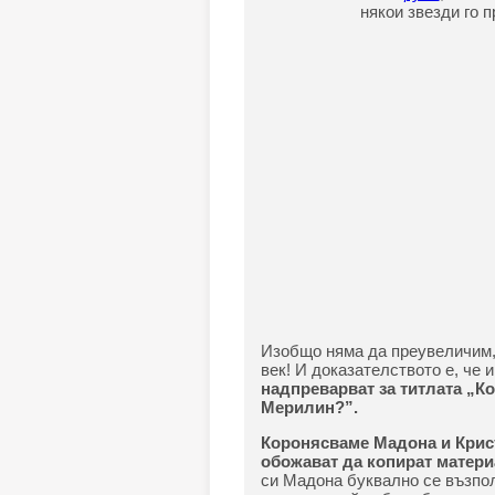
някои звезди го 
Изобщо няма да преувеличим, 
век! И доказателството е, че и
надпреварват за титлата „К
Мерилин?”.
Коронясваме Мадона и Крист
обожават да копират матер
си Мадона буквално се възпол