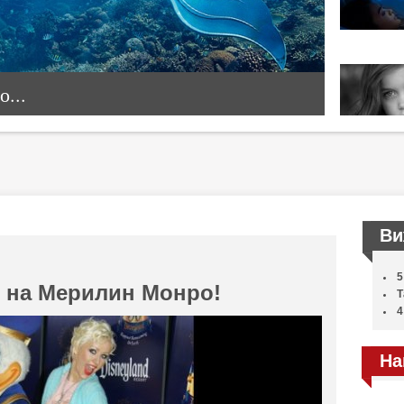
...
Ви
5
я на Мерилин Монро!
Т
4
На