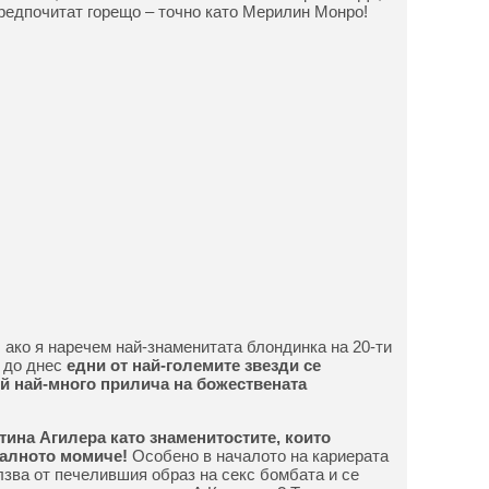
предпочитат горещо – точно като Мерилин Монро!
ако я наречем най-знаменитата блондинка на 20-ти
 до днес
едни от най-големите звезди се
ой най-много прилича на божествената
ина Агилера като знаменитостите, които
иалното момиче!
Особено в началото на кариерата
зва от печелившия образ на секс бомбата и се