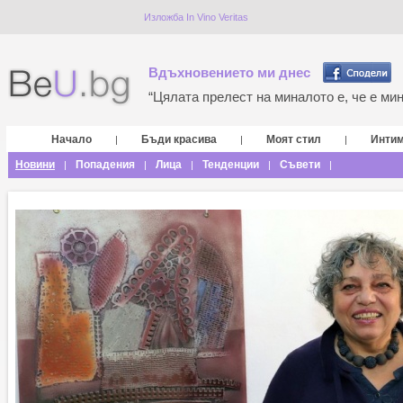
Изложба In Vino Veritas
Вдъхновението ми днес
“Цялата прелест на миналото е, че е мина
Начало
Бъди красива
Моят стил
Инти
|
|
|
Новини
Попадения
Лица
Тенденции
Съвети
|
|
|
|
|