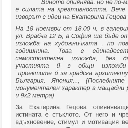
Виното опиянява, но не по-
е силата на креативността. Вече 
изворът с идеи на Екатерина Гецова 
На 18 ноември от 18,00 ч. в галер
ул. Врабча 12 Б, в София ще бъде 
изложба на художничката , по по
годишнина. Това е единадес
самостоятелна изложба, без д
участията й в общи изложби
проектите й за градска архитекту
България, Япония..., (Последнит
монументален характер в мащабни р
и 9х2 метра)
За Екатерина Гецова опияняващ
истината е стъклото. От него и чр
вдъхновение, стимул и мотивация ве