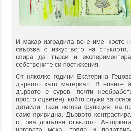
И макар изградила вече име, което 
свързва с изкуството на стъклото,
спира да търси и експериментира
собствените си постижения.
От няколко години Екатерина Гецов
дървото като материал. В новите й
дървото е суров, почти необработ
просто оцветен), който служи за осно
детайли. Тази негова функция, на п
само привидна. Дървото контрастир
с това допълва стъклото. Авторкат
неговата мека, топла и податлив