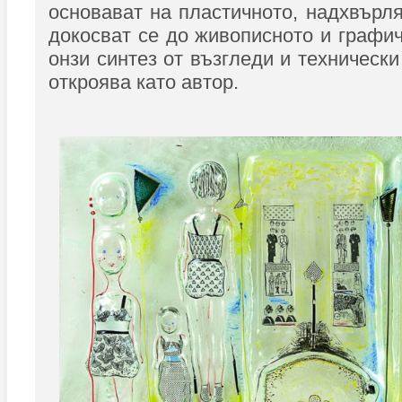
основават на пластичното, надхвърля
докосват се до живописното и графи
онзи синтез от възгледи и технически
откроява като автор.