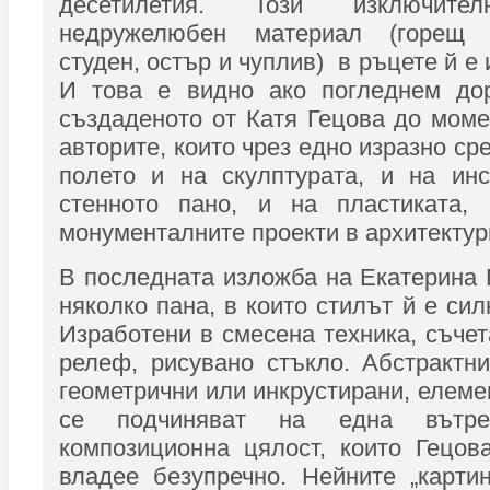
десетилетия. Този изключител
недружелюбен материал (горещ
студен, остър и чуплив) в ръцете й е
И това е видно ако погледнем до
създаденото от Катя Гецова до моме
авторите, които чрез едно изразно ср
полето и на скулптурата, и на инс
стенното пано, и на пластиката, 
монументалните проекти в архитектур
В последната изложба на Екатерина
няколко пана, в които стилът й е си
Изработени в смесена техника, съчет
релеф, рисувано стъкло. Абстрактн
геометрични или инкрустирани, елеме
се подчиняват на една вътреш
композиционна цялост, които Гецов
владее безупречно. Нейните „карти