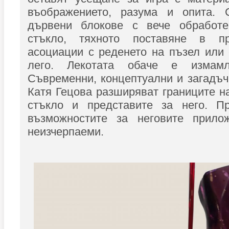
въображението, разума и опита. 
дървени блокове с вече обработе
стъкло, тяхното поставяне в пр
асоциации с реденето на пъзел или
лего. Лекотата обаче е измамл
Съвременни, концептуални и загадъч
Катя Гецова разширяват границите н
стъкло и представите за него. П
възможностите за неговите прило
неизчерпаеми.