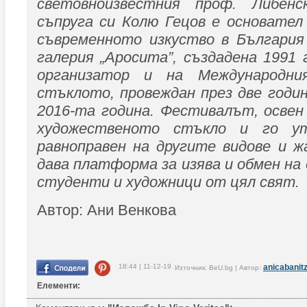
световноизвестния проф. Либенс
съпруга си Колю Гецов е основател
съвременното изкуство в България
галерия „Аросита”, създадена 1991 
организатор и на Международн
стъклото, провеждан през две годи
2016-та година. Фестивалът, освен
художественото стъкло и го у
равноправен на другите видове и ж
дава платформа за изява и обмен на 
студенти и художници от цял свят.
Автор: Ани Венкова
18:44 | 11-12-19
anicabanit
Източник: BeU.bg | Автор:
Елементи: