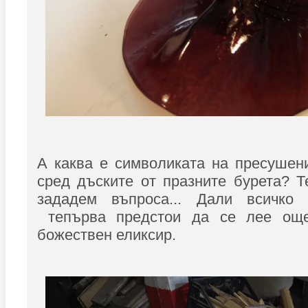
А каква е символиката на пресушен
сред дъските от празните бурета? Т
зададем въпроса... Дали всичко
тепърва предстои да се лее още
божествен еликсир.