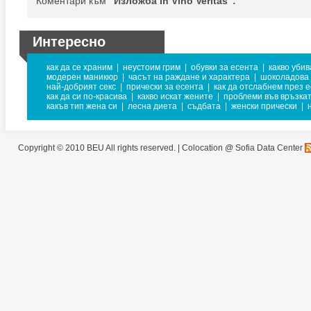
Коментари към
"Изложба In Vino Veritas":
Интересно
как да се храним
|
неустоим грим
|
обувки за есента
|
какво уби
модерен маникюр
|
часът на раждане и характера
|
шоколадова
най-добрият секс
|
прически за есента
|
как да отслабнем през 
как да си по-красива
|
какво искат жените
|
проблеми във връзка
какъв тип жена си
|
лесна диета
|
съдбата
|
женски прически
|
Copyright © 2010 BEU All rights reserved. |
Colocation @ Sofia Data Center