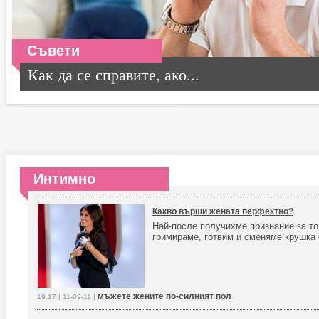
Съвети
Как да се справите, ако...
Интимно
Какво върши жената перфектно?
Най-после получихме признание за то
гримираме, готвим и сменяме крушка
мъжете жените по-силният пол
19:17 | 11-09-11 |