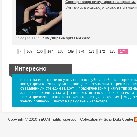
Скенер хваща симулиране на оргазъм
Измислиха скенер, с който да ни заси
симулиране оргазъм секс
15:00 | 02-22-12 |
«
‹
165
166
167
168
169
170
171
172
173
174
Интересно
изневери ми
|
грижи за устните
|
какво убива любовта
|
прическ
как да премахнем целулита
|
как да се предпазим от грип и насти
създадени ли сте един за друг
|
празничен грим
|
какъв тип жена
защо се разделят хората
|
най-полезните плодове и зеленчуци
|
лесни прически
|
какво искат жените
|
как да се храним
|
модере
женски прически
|
часът на раждане и характера
|
Copyright © 2010 BEU All rights reserved. |
Colocation @ Sofia Data Center