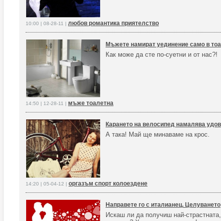
любов романтика приятелство
10:00 | 08-28-11 |
Мъжете намират уединение само в то
Как може да сте по-суетни и от нас?!
мъже тоалетна
14:50 | 12-28-11 |
Карането на велосипед намалява удов
А така! Май ще минаваме на крос.
оргазъм спорт колоездене
14:20 | 05-04-12 |
Направете го с италианец. Целуването
Искаш ли да получиш най-страстната