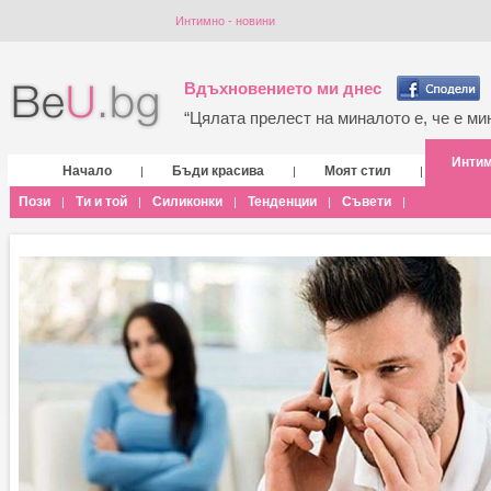
Интимно - новини
Вдъхновението ми днес
“Цялата прелест на миналото е, че е мин
Инти
Начало
Бъди красива
Моят стил
|
|
|
Пози
Ти и той
Силиконки
Тенденции
Съвети
|
|
|
|
|