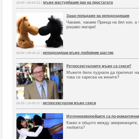
мъже мастурбация рак на простатата
19:00 | 06-03-12 |
Защо попадаме на неподходящия
Чакаме, чакаме Принца на бял кон, а 
рошаво магаре!
неподходящи мъже любовник щастие
18:00 | 08-20-11 |
Ретросексуалните мъже са секси?
Мъжете били луднали да приличат на
това се харесва на жените?
ретросексуални мъже секси
18:30 | 10-05-11 |
Източноевропейците са по-романтични
Какво е общото между американците,
любовта?