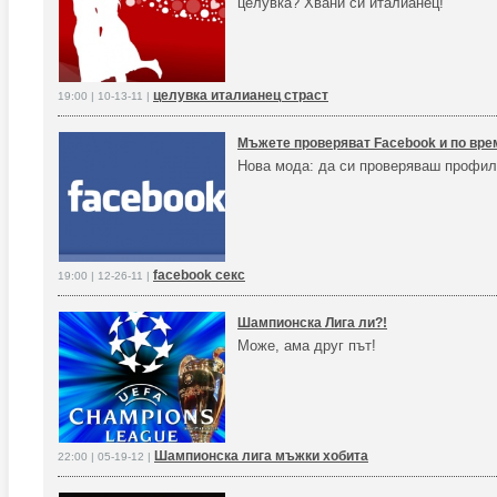
целувка? Хвани си италианец!
целувка италианец страст
19:00 | 10-13-11 |
Мъжете проверяват Facebook и по вре
Нова мода: да си проверяваш профила
facebook секс
19:00 | 12-26-11 |
Шампионска Лига ли?!
Може, ама друг път!
Шампионска лига мъжки хобита
22:00 | 05-19-12 |