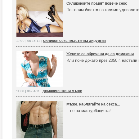
Силиконките правят повече секс
По-голям бюст = по-голямо удоволств
силикон секс пластична хирургия
17:00 | 06-16-12 |
Жените са обречени да са домакини
Или поне докато през 2050 г. настъп
домакиня жени мъже
11:00 | 06-04-11 |
Мъже, наблягайте на секса...
...не на мастурбацията!