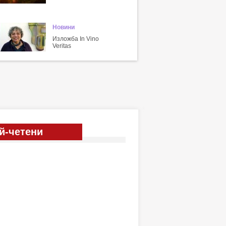
Новини
Изложба In Vino
Veritas
й-четени