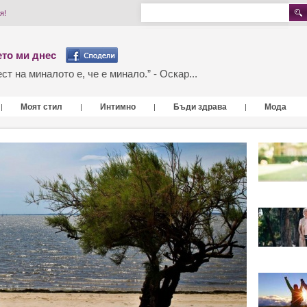
я!
то ми днес
т на миналото е, че е минало.” - Оскар...
Моят стил
Интимно
Бъди здрава
Мода
|
|
|
|