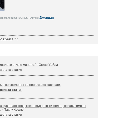
Джордан
ков материал: BGNES | Автор:
отребя!":
налото е, че е минало.” - Оскар Уайлд
цялата статия
иг, но споменът за нея остава завинаги.
цялата статия
а чувстваш това, което сърцето ти желае, независимо от
. - Паулу Коелю
цялата статия