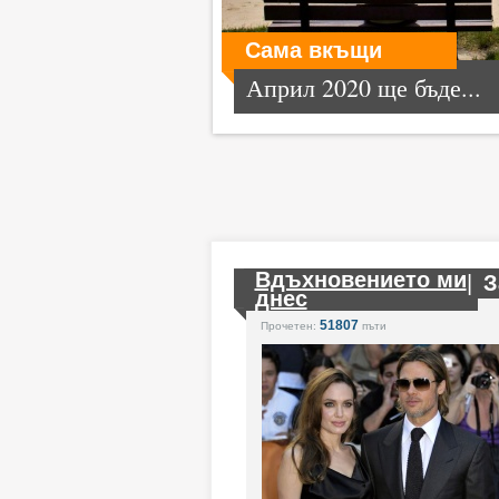
Сама вкъщи
Април 2020 ще бъде...
Вдъхновението ми
|
З
днес
51807
Прочетен:
пъти