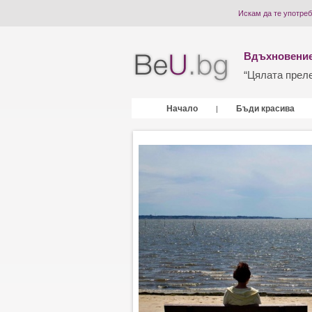
Искам да те употреб
Вдъхновение
“Цялата прелес
Начало
Бъди красива
|