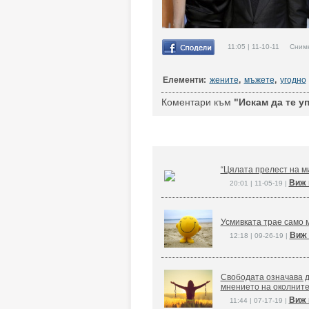
11:05 | 11-10-11 Сним
Елементи:
жените
,
мъжете
,
угодно
Коментари към
"Искам да те уп
“Цялата прелест на ми
Виж 
20:01 | 11-05-19 |
Усмивката трае само м
Виж 
12:18 | 09-26-19 |
Свободата означава д
мнението на околните
Виж 
11:44 | 07-17-19 |