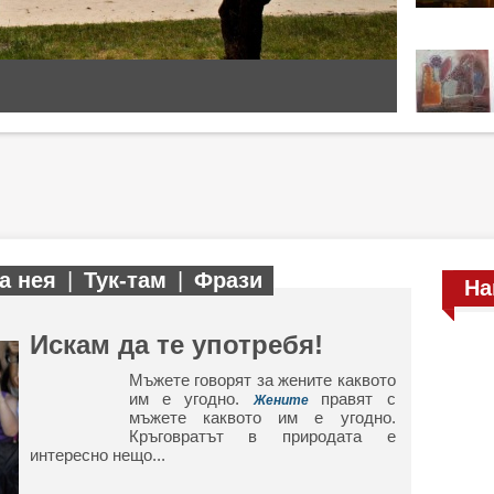
а нея
|
Тук-там
|
Фрази
На
Искам да те употребя!
Мъжете говорят за жените каквото
им е угодно.
правят с
Жените
мъжете каквото им е угодно.
Кръговратът в природата е
интересно нещо...