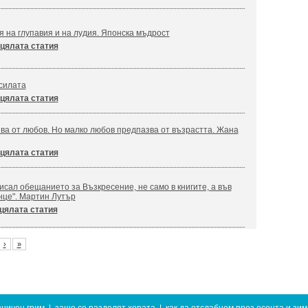
я на глупавия и на лудия. Японска мъдрост
цялата статия
силата
цялата статия
ва от любов. Но малко любов предпазва от възрастта. Жана
цялата статия
сал обещанието за Възкресение, не само в книгите, а във
нце". Мартин Лутър
цялата статия
›
»