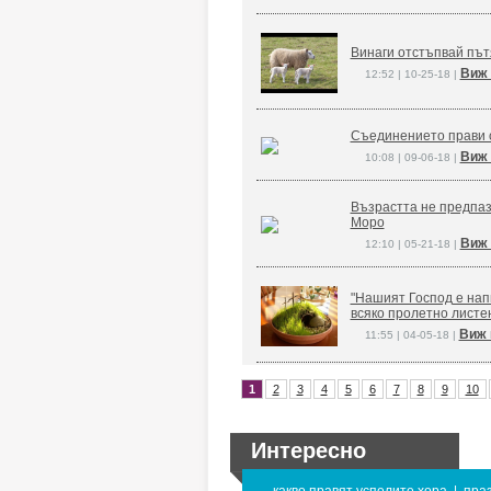
Винаги отстъпвай път
Виж 
12:52 | 10-25-18 |
Съединението прави 
Виж 
10:08 | 09-06-18 |
Възрастта не предпаз
Моро
Виж 
12:10 | 05-21-18 |
"Нашият Господ е напи
всяко пролетно листе
Виж 
11:55 | 04-05-18 |
1
2
3
4
5
6
7
8
9
10
Интересно