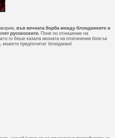
говорим,
във вечната борба между блондинките и
елят русокоските.
Поне по отношение на
акто го беше казала иконата на платинения блясък
, мъжете предпочитат блондинки!