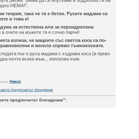
уга „икона“ (няма да се впускаме в подробности на
ладно НЕМА!“.
зи теория, така че тя е бетон. Русите мадами са
те и това е!
дума за естествена или за перхидролена
 в очите на мъжете тя е сочно парче!
ята излиза, че мацките със светла коса са по-
уравновесени и весели спрямо тъмнокоските.
подата пък е руса мадама с къдрава коса (в прево
дка почти всеки мъж... изплезва език.
Никол
Автор:
жете предпочитат блондинки
жете предпочитат блондинки":