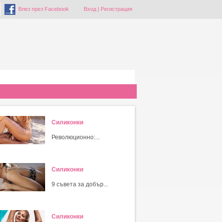
Влез през Facebook
Вход
|
Регистрация
Силиконки
Революционно:...
Силиконки
9 съвета за добър...
Силиконки