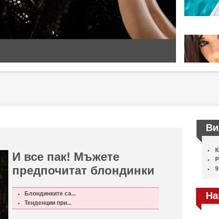
Ви
К
И все пак! Мъжете
Р
предпочитат блондинки
9
Блондинките са...
На
Тенденции при...