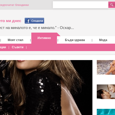
редпочитат блондинки
то ми днес
т на миналото е, че е минало.” - Оскар...
Интимно
Моят стил
Бъди здрава
Мода
|
|
|
|
нции
Съвети
|
|