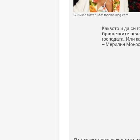
Снимков материал: fashionising.com
Каквото и да си 
брюнетките печ
господата. Или к
– Мерилин Монро