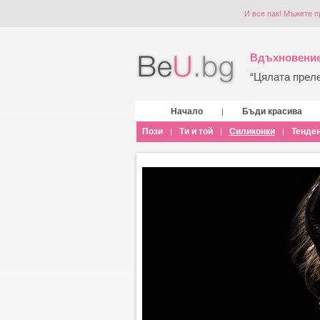
И все пак! Мъжете п
Вдъхновение
“Цялата прелес
Начало
Бъди красива
|
Пози
Ти и той
Силиконки
Тенде
|
|
|