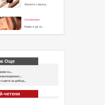
Жените с малък...
Силиконки
Какво е да си...
ж Още
акви са...
еволюционно:...
 съвета за добър...
й-четени