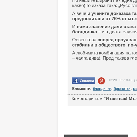
По нашите ширини пък една др
какво) го изказа така: „Русо г
А вече
и учените доказаха та
предпочитани от 76% от мъже
И
няма значение дали става 
блондинка
– и в двата случая
Освен това
според проучвани
стабилни в обществото, по-
А любимата комбинация на гос
– чалга дива). Пред такава гле
16:29 | 02-19-13
| 
Елементи:
блондинки
,
брюнетки
,
мъ
Коментари към
"И все пак! Мъ