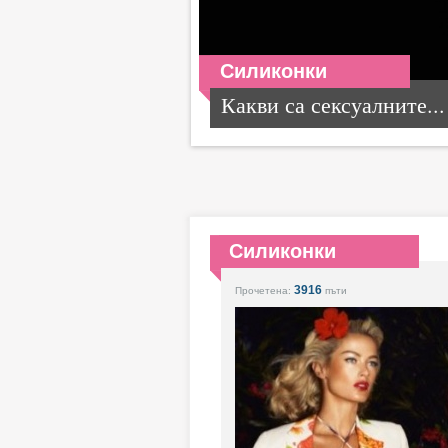
Силиконки
Какви са сексуалните...
Силиконки
3916
Прочетена:
пъти