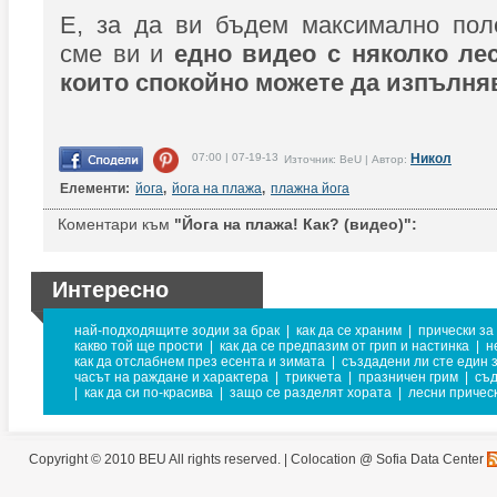
Е, за да ви бъдем максимално поле
сме ви и
едно видео с няколко ле
които спокойно можете да изпълня
07:00 | 07-19-13
Никол
Източник: BeU | Автор:
Елементи:
йога
,
йога на плажа
,
плажна йога
Коментари към
"Йога на плажа! Как? (видео)":
Интересно
най-подходящите зодии за брак
|
как да се храним
|
прически за
какво той ще прости
|
как да се предпазим от грип и настинка
|
н
как да отслабнем през есента и зимата
|
създадени ли сте един з
часът на раждане и характера
|
трикчета
|
празничен грим
|
съ
|
как да си по-красива
|
защо се разделят хората
|
лесни причес
Copyright © 2010 BEU All rights reserved. |
Colocation @ Sofia Data Center