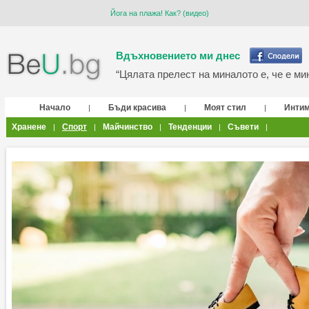
Йога на плажа! Как? (видео)
Вдъхновението ми днес
“Цялата прелест на миналото е, че е мин
Начало
Бъди красива
Моят стил
Инти
|
|
|
Хранене
Спорт
Майчинство
Тенденции
Съвети
|
|
|
|
|