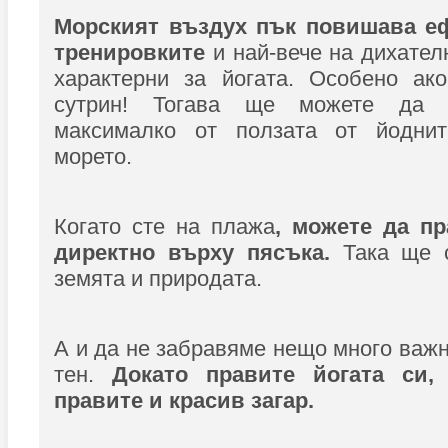
Морският въздух пък повишава еф
тренировките
и най-вече на дихател
характерни за йогата. Особено ако
сутрин! Тогава ще можете да 
максималко от ползата от йоднит
морето.
Когато сте на плажа
, можете да пр
директно върху пясъка.
Така ще 
земята и природата.
А и да не забравяме нещо много важ
тен.
Докато правите йогата си
правите и красив загар.