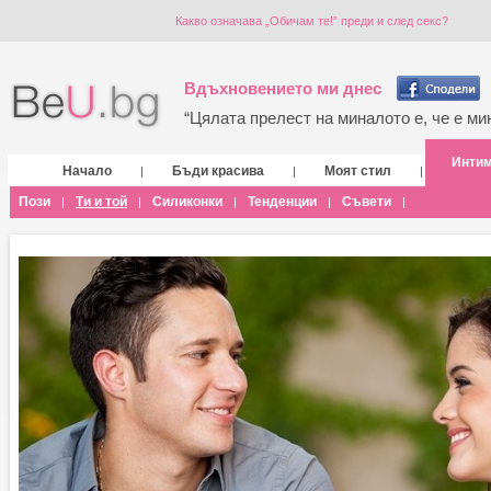
Какво означава „Обичам те!” преди и след секс?
Вдъхновението ми днес
“Цялата прелест на миналото е, че е мин
Инти
Начало
Бъди красива
Моят стил
|
|
|
Пози
Ти и той
Силиконки
Тенденции
Съвети
|
|
|
|
|