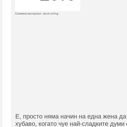
Снимков материал: stock.xchng
Е, просто няма начин на една жена да
хубаво, когато чуе най-сладките думи