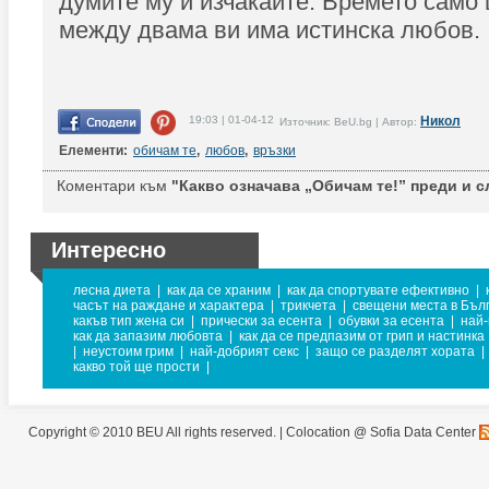
думите му и изчакайте. Времето само
между двама ви има истинска любов.
19:03 | 01-04-12
Никол
Източник: BeU.bg | Автор:
Елементи:
обичам те
,
любов
,
връзки
Коментари към
"Какво означава „Обичам те!” преди и сл
Интересно
лесна диета
|
как да се храним
|
как да спортувате ефективно
|
часът на раждане и характера
|
трикчета
|
свещени места в Бъл
какъв тип жена си
|
прически за есента
|
обувки за есента
|
най-
как да запазим любовта
|
как да се предпазим от грип и настинка
|
неустоим грим
|
най-добрият секс
|
защо се разделят хората
|
какво той ще прости
|
Copyright © 2010 BEU All rights reserved. |
Colocation @ Sofia Data Center