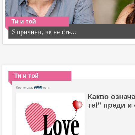
Ти и той
5 причини, че не сте...
Ти и той
9960
Прочетена:
пъти
Какво означ
те!” преди и