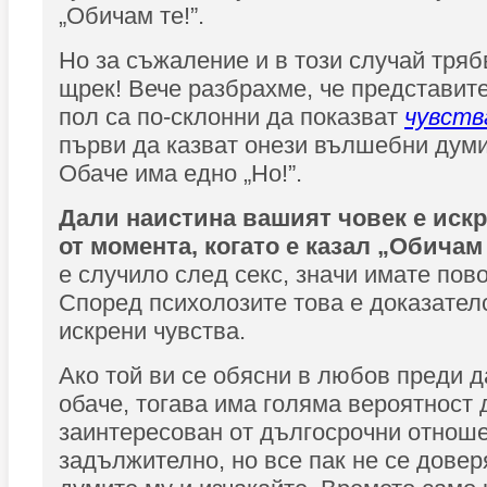
„Обичам те!”.
Но за съжаление и в този случай тряб
щрек! Вече разбрахме, че представит
пол са по-склонни да показват
чувст
първи да казват онези вълшебни думи
Обаче има едно „Но!”.
Дали наистина вашият човек е искр
от момента, когато е казал „Обичам 
е случило след секс, значи имате пов
Според психолозите това е доказателс
искрени чувства.
Ако той ви се обясни в любов преди д
обаче, тогава има голяма вероятност 
заинтересован от дългосрочни отноше
задължително, но все пак не се довер