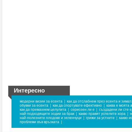
Интересно
модерни визии за есента
|
как да отслабнем през есента и зимат
обувки за есента
|
как да спортувате ефективно
|
каква е моята 
как да премахнем целулита
|
сериозен ли е
|
създадени ли сте е
най-подходящите зодии за брак
|
какво правят успелите хора
|
н
най-полезните плодове и зеленчуци
|
грижи за устните
|
какво и
проблеми във връзката
|