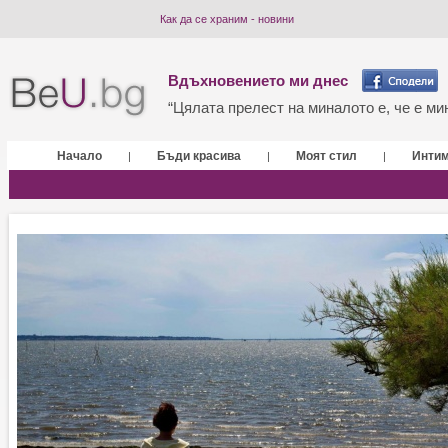
Как да се храним - новини
Вдъхновението ми днес
“Цялата прелест на миналото е, че е мин
Начало
Бъди красива
Моят стил
Инти
|
|
|