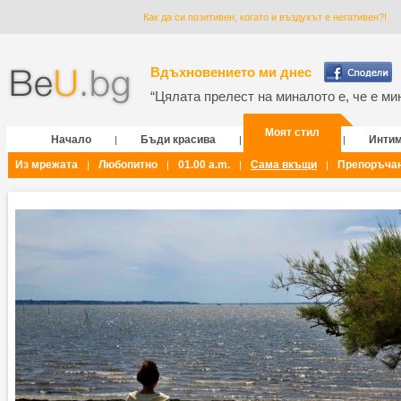
Как да си позитивен, когато и въздухът е негативен?!
Вдъхновението ми днес
“Цялата прелест на миналото е, че е мин
Моят стил
Начало
Бъди красива
Инти
|
|
|
Из мрежата
Любопитно
01.00 a.m.
Сама вкъщи
Препоръча
|
|
|
|