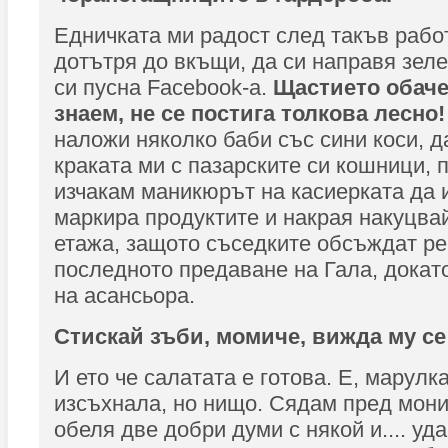
Едничката ми радост след такъв работ
дотътря до вкъщи, да си направя зеле
си пусна Facebook-а.
Щастието обаче,
знаем, не се постига толкова лесно
наложи няколко баби със сини коси, 
краката ми с пазарските си кошници, 
изчакам маникюрът на касиерката да и
маркира продуктите и накрая накуцвай
етажа, защото съседките обсъждат ре
последното предаване на Гала, докат
на асансьора.
Стискай зъби, момиче, вижда му се
И ето че салатата е готова. Е, марулк
изсъхнала, но нищо. Сядам пред монит
обеля две добри думи с някой и.... уда