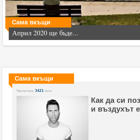
Сама вкъщи
Април 2020 ще бъде...
Сама вкъщи
3421
Прочетена:
пъти
Как да си по
и въздухът е