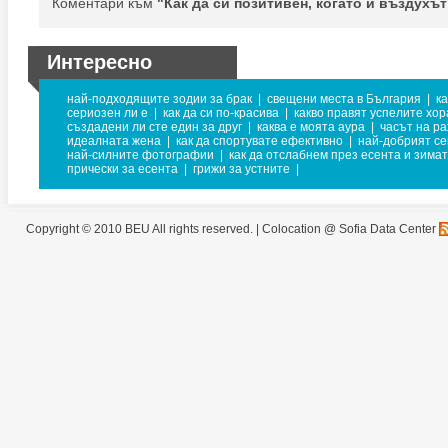
Коментари към
"Как да си позитивен, когато и въздухът
Интересно
най-подходящите зодии за брак
|
свещени места в България
|
к
сериозен ли е
|
как да си по-красива
|
какво правят успелите хор
създадени ли сте един за друг
|
каква е моята аура
|
часът на р
идеалната жена
|
как да спортувате ефективно
|
най-добрият се
най-силните фотографии
|
как да отслабнем през есента и зима
прически за есента
|
грижи за устните
|
Copyright © 2010 BEU All rights reserved. |
Colocation @ Sofia Data Center