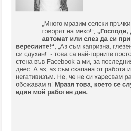
„Много мразим селски пръчки
говорят на меко!“,
„Господи,
автомат или слез да си пр
вересиите!“
, „Аз съм капризна, глезе
си сдухан!“ - това са най-горните пос
стена във Facebook-а ми, за последни
днес. А аз, аз съм скапана от работа 
негативизъм. Не, че не си харесвам р
обожавам я!
Мразя това, което се с
един мой работен ден.