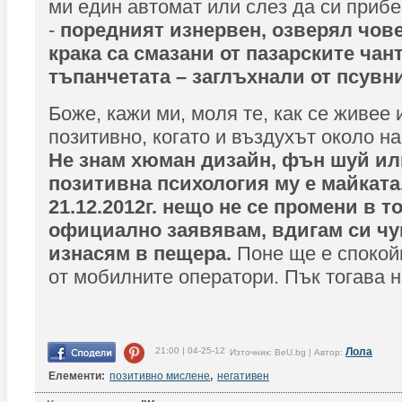
ми един автомат или слез да си приб
-
поредният изнервен, озверял чове
крака са смазани от пазарските чант
тъпанчетата – заглъхнали от псувни
Боже, кажи ми, моля те, как се живее 
позитивно, когато и въздухът около на
Не знам хюман дизайн, фън шуй ил
позитивна психология му е майката,
21.12.2012г. нещо не се промени в то
официално заявявам, вдигам си чук
изнасям в пещера.
Поне ще е спокойн
от мобилните оператори. Пък тогава не
21:00 | 04-25-12
Лола
Източник: BeU.bg | Автор:
Елементи:
позитивно мислене
,
негативен