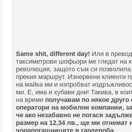
Same shit, different day!
Или в превод
таксиметрови шофьори ме гледат на к
революция, защото съм си позволила 
прекия маршрут. Изнервени клиенти 
на майка ми и изпробват издръжливос
ми. Е, има и хубави дни! Такива, в ко
на време
получавам по някое друго 
оператори на мобилни компании, з
че ако незабавно не погася задълж
размер на 12,34 лв., ще ми отнемат 
чорапогащниците в гардероба.