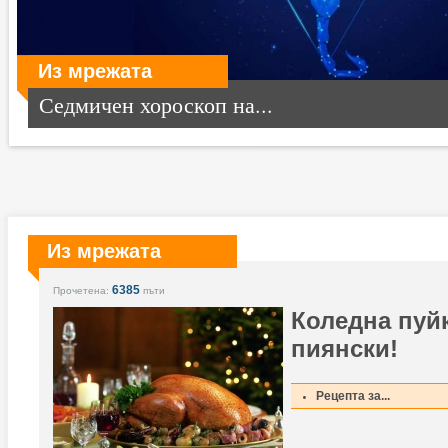
Из мрежата
Седмичен хороскоп на...
Из мрежата
6385
Прочетена:
пъти
Коледна пуйк
пиянски!
Рецепта за...