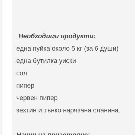
„
Необходими продукти:
една пуйка около 5 кг (за 6 души)
една бутилка уиски
сол
пипер
червен пипер
зехтин и тънко нарязана сланина.
Начин на приготвяне: