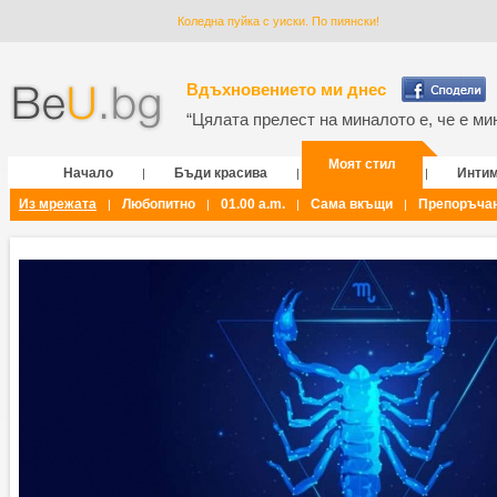
Коледна пуйка с уиски. По пиянски!
Вдъхновението ми днес
“Цялата прелест на миналото е, че е мин
Моят стил
Начало
Бъди красива
Инти
|
|
|
Из мрежата
Любопитно
01.00 a.m.
Сама вкъщи
Препоръча
|
|
|
|