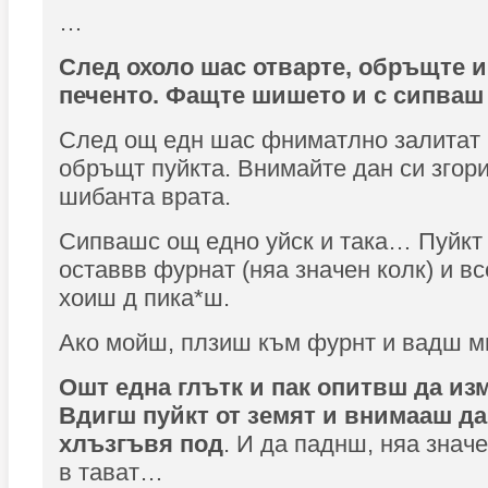
…
След охоло шас отварте, обръщте и
печенто. Фащте шишето и с сипваш 
След ощ едн шас фниматлно залитат 
обръщт пуйкта. Внимайте дан си згори
шибанта врата.
Сипвашс ощ едно уйск и така… Пуйкт 
оставвв фурнат (няа значен колк) и в
хоиш д пика*ш.
Ако мойш, плзиш към фурнт и вадш м
Ошт една глътк и пак опитвш да из
Вдигш пуйкт от земят и внимааш да
хлъзгъвя под
. И да паднш, няа знач
в тават…