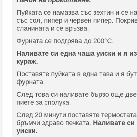
Пуйката се намазва със зехтин и се н
със сол, пипер и червен пипер. Покри
сланината и се връзва.
Фурната се подгрява до 200°C.
Наливате си една чаша уиски и я и
кураж.
Поставяте пуйката в една тава и я бу
фурната.
След това си наливате бързо още две
пиете за сполука.
След 20 минути поставяте термостата
бръмчи здраво печката.
Наливате си
уиски.