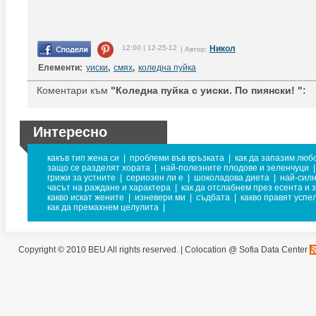
12:00 | 12-25-12
Никол
| Автор:
Елементи:
уиски
,
смях
,
коледна пуйка
Коментари към
"Коледна пуйка с уиски. По пиянски! ":
Интересно
какъв тип жена си
|
проблеми във връзката
|
как да запазим люб
защо се разделят хората
|
най-полезните плодове и зеленчуци
|
грижи за устните
|
сериозен ли е
|
шоколадова диета
|
най-сил
часът на раждане и характера
|
как да отслабнем през есента и 
какво искат жените
|
изневери ми
|
съдбата
|
какво правят успе
как да премахнем целулита
|
Copyright © 2010 BEU All rights reserved. |
Colocation @ Sofia Data Center