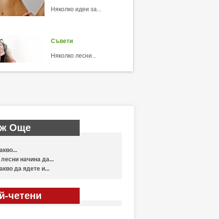
Няколко идеи за...
Съвети
Няколко лесни...
ж Още
акво...
 лесни начина да...
акво да ядете и...
й-четени