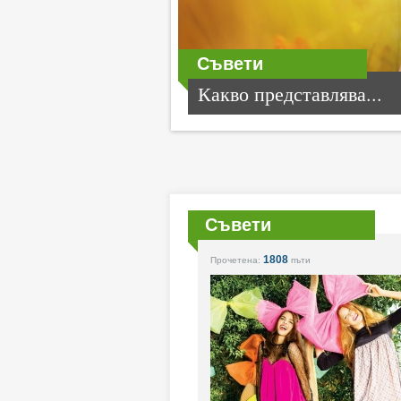
Съвети
Какво представлява...
Съвети
1808
Прочетена:
пъти