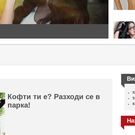
Ви
К
Кофти ти е? Разходи се в
9
парка!
К
На