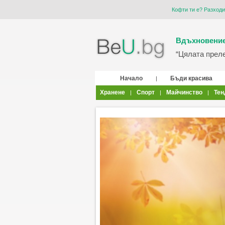
Кофти ти е? Разходи 
Вдъхновение
“Цялата прелес
Начало
Бъди красива
|
Хранене
Спорт
Майчинство
Тен
|
|
|