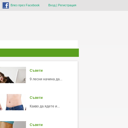
Влез през Facebook
Вход
|
Регистрация
Съвети
9 лесни начина да...
Съвети
Какво да ядете и...
Съвети