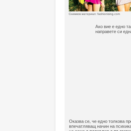
Снимков материал: fashionising.com
Ако вие е едно та
направете си едн
Оказва се, че едно толкова п
впечатляващ начин на психика