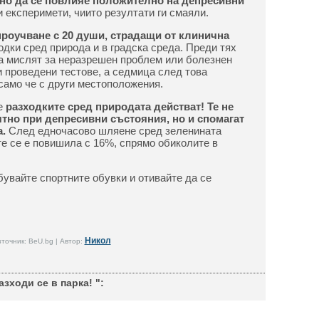
жно да се повлияе положително на депресивни
 експеримети, чиито резултати ги смаяли.
роучване с 20 души, страдащи от клинична
одки сред природа и в градска среда. Преди тях
а мислят за неразрешен проблем или болезнен
 проведени тестове, а седмица след това
само че с други местоположения.
че
разходките сред природата действат! Те не
ятно при депресивни състояния, но и спомагат
а.
След едночасово шляене сред зеленината
е се е повишила с 16%, спрямо обиколите в
бувайте спортните обувки и отивайте да се
Никол
точник: BeU.bg | Автор:
зходи се в парка! ":