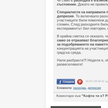
че само
с разходка е възмо
състояния.
Докато не провели
Специалисти са направили п
депресия
. То включвало разх
участниците били помолени д
спомен. След разходките били
експериментът бил повторен, 
В крайна сметка се оказало, 
само се отразяват благопри
за подобряването на паметт
концентрацията на участницит
градска среда.
Нали разбрахте?! Неделя е, о
развеселявате!
10:20 | 05-20-12
Из
Елементи:
разходка
,
депресия
Коментари към
"Кофти ти е? Ра