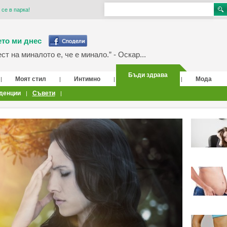
се в парка!
то ми днес
т на миналото е, че е минало.” - Оскар...
Бъди здрава
Моят стил
Интимно
Мода
|
|
|
|
денции
Съвети
|
|