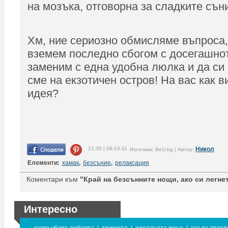
на мозъка, отговорна за сладките сън
Хм, ние сериозно обмисляме въпроса,
вземем последно сбогом с досегашното
заменим с една удобна люлка и да си
сме на екзотичен остров! На вас как в
идея?
21:30 | 09-23-11
Никол
Източник: BeU.bg | Автор:
Елементи:
хамак
,
безсъние
,
релаксация
Коментари към
"Край на безсънните нощи, ако си легнет
Интересно