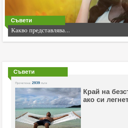
Съвети
Какво представлява...
Съвети
2939
Прочетена:
пъти
Край на без
ако си легне