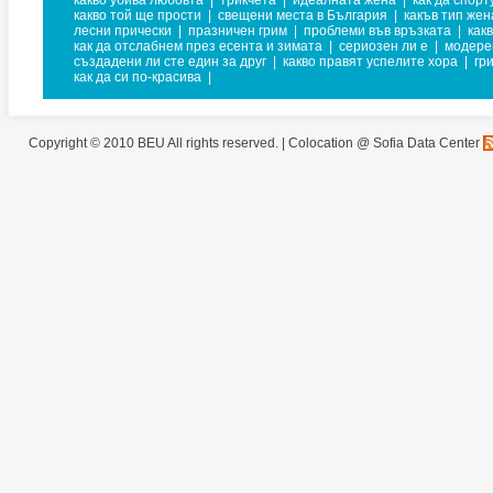
какво убива любовта
|
трикчета
|
идеалната жена
|
как да спор
какво той ще прости
|
свещени места в България
|
какъв тип жен
лесни прически
|
празничен грим
|
проблеми във връзката
|
как
как да отслабнем през есента и зимата
|
сериозен ли е
|
модере
създадени ли сте един за друг
|
какво правят успелите хора
|
гр
как да си по-красива
|
Copyright © 2010 BEU All rights reserved. |
Colocation @ Sofia Data Center