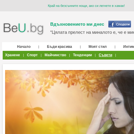
Край на безсънните нощи, ако си легнете в хамак!
Вдъхновението ми днес
“Цялата прелест на миналото е, че е мин
Начало
Бъди красива
Моят стил
Инти
|
|
|
Хранене
Спорт
Майчинство
Тенденции
Съвети
|
|
|
|
|