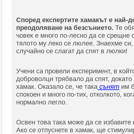
Според експертите хамакът е най-д
преодоляване на безсънието.
Те обя
човек е много по-лесно да се срещне 
тялото му леко се люлее. Знаехме си,
случайно се слагат да спят в люлки!
Учени са провели експеримент, в койт
доброволци трябвало да спят, докато
хамак. Оказало се, че така
сънят
им б
спокоен и много по-тих, отколкото, ког
нормално легло.
Освен това така може да се избавите 
Ако се отпуснете в хамак, ще стимули