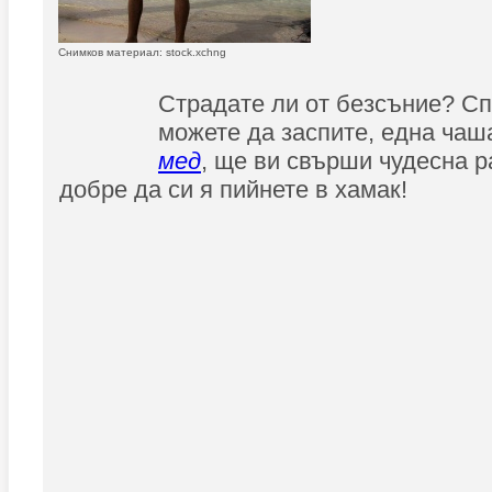
Снимков материал: stock.xchng
Страдате ли от безсъние? Сп
можете да заспите, една чаш
мед
, ще ви свърши чудесна р
добре да си я пийнете в хамак!