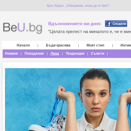
Крис Браун: „Обещавам, няма да те бия”!
Вдъхновението ми днес
“Цялата прелест на миналото е, че е мина
Начало
Бъди красива
Моят стил
Инти
|
|
|
Новини
Попадения
Лица
Тенденции
Съвети
|
|
|
|
|