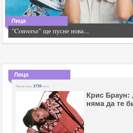
Лица
"Converse" ще пусне нова...
Лица
1735
Прочетена:
пъти
Крис Браун:
няма да те б