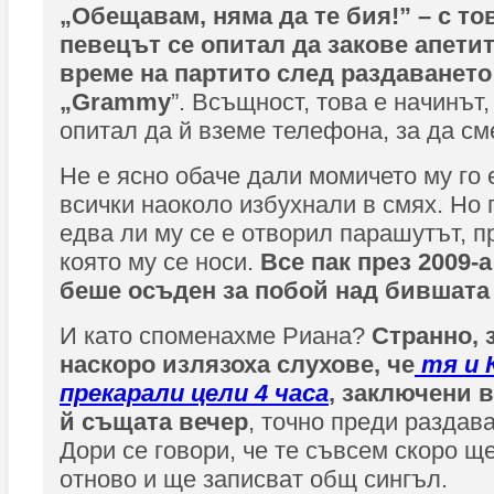
„Обещавам, няма да те бия!” – с то
певецът се опитал да закове апети
време на партито след раздаването
„Grammy
”. Всъщност, това е начинът,
опитал да й вземе телефона, за да см
Не е ясно обаче дали момичето му го 
всички наоколо избухнали в смях. Но 
едва ли му се е отворил парашутът, п
която му се носи.
Все пак през 2009-
беше осъден за побой над бившата 
И като споменахме Риана?
Странно, 
наскоро излязоха слухове, че
тя и 
прекарали цели 4 часа
, заключени 
й същата вечер
, точно преди раздав
Дори се говори, че те съвсем скоро щ
отново и ще записват общ сингъл.