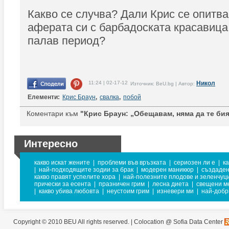
Какво се случва? Дали Крис се опитва
аферата си с барбадоската красавица 
палав период?
11:24 | 02-17-12
Никол
Източник: BeU.bg | Автор:
Елементи:
Крис Браун
,
свалка
,
побой
Коментари към
"Крис Браун: „Обещавам, няма да те бия
Интересно
какво искат жените
|
проблеми във връзката
|
сериозен ли е
|
к
|
най-подходящите зодии за брак
|
модерен маникюр
|
създаден
какво правят успелите хора
|
най-полезните плодове и зеленчуц
прически за есента
|
празничен грим
|
лесна диета
|
свещени м
|
какво убива любовта
|
неустоим грим
|
изневери ми
|
най-добр
Copyright © 2010 BEU All rights reserved. |
Colocation @ Sofia Data Center