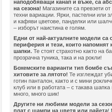
наподобяващи канап и въже, са аб
на сезона!
Магазините са превзети от
техни вариации. Ярки, пастелни или з
и кафяви цветове, панделки или шалч
– изборът наистина е голям.
Едни от най-актуалните модели са 
периферия и тези, които напомнят 
шапки.
Те стоят страхотно както на б
прозрачна туника, така и на рокли!
Бохемските варианти тип бомбе съ
хитовите за лятото!
Те изглеждат уб
готин панталон, както и с мини роклич
клуб или в работата – с такава шапка
много, много шик!
Другите ни любими модели за сезон
плат с щампи на цветя или райета
!