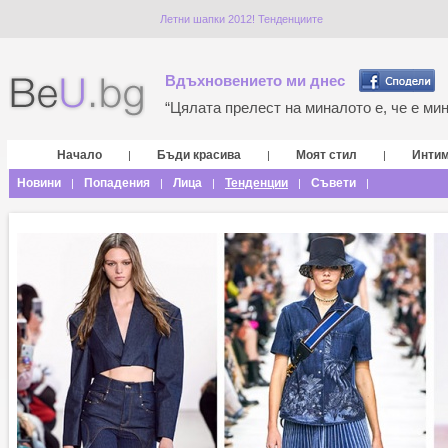
Летни шапки 2012! Тенденциите
Вдъхновението ми днес
“Цялата прелест на миналото е, че е мина
Начало
Бъди красива
Моят стил
Инти
|
|
|
Новини
Попадения
Лица
Тенденции
Съвети
|
|
|
|
|