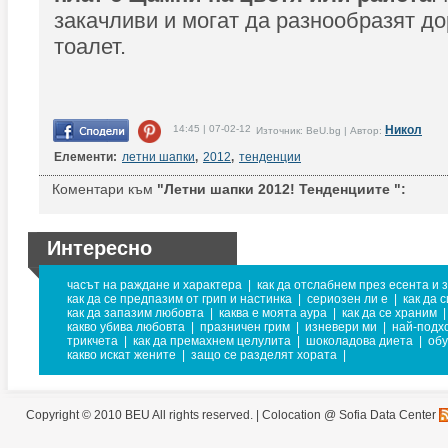
закачливи и могат да разнообразят до
тоалет.
14:45 | 07-02-12
Никол
Източник: BeU.bg | Автор:
Елементи:
летни шапки
,
2012
,
тенденции
Коментари към
"Летни шапки 2012! Тенденциите ":
Интересно
часът на раждане и характера
|
как да отслабнем през есента и 
как да се предпазим от грип и настинка
|
сериозен ли е
|
как да 
как да запазим любовта
|
каква е моята аура
|
как да се храним
|
какво убива любовта
|
празничен грим
|
изневери ми
|
най-подх
трикчета
|
как да премахнем целулита
|
шоколадова диета
|
обу
какво искат жените
|
защо се разделят хората
|
Copyright © 2010 BEU All rights reserved. |
Colocation @ Sofia Data Center