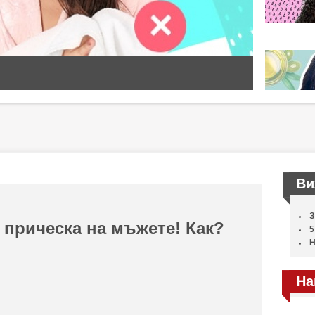
Ви
З
прическа на мъжете! Как?
5
Н
На