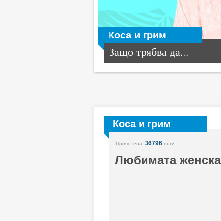
Коса и грим
Защо трябва да...
Коса и грим
36796
Прочетена:
пъти
Любимата женска 