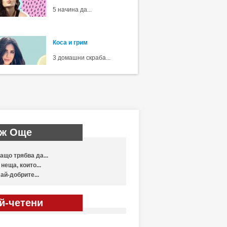
5 начина да...
Коса и грим
3 домашни скраба...
ж Още
ащо трябва да...
 неща, които...
ай-добрите...
й-четени