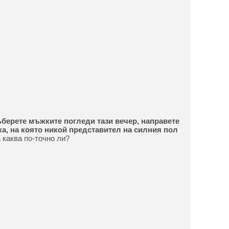
ъберете мъжките погледи тази вечер, направете
ка, на която никой представител на силния пол
 каква по-точно ли?