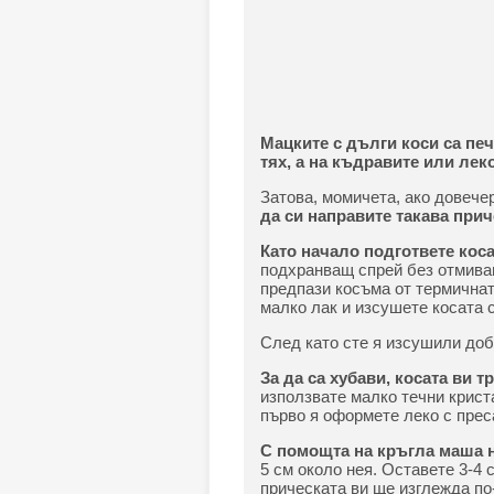
Мацките с дълги коси са пе
тях, а на къдравите или лек
Затова, момичета, ако довече
да си направите такава при
Като начало подгответе коса
подхранващ спрей без отмиване
предпази косъма от термичнат
малко лак и изсушете косата 
След като сте я изсушили доб
За да са хубави, косата ви т
използвате малко течни криста
първо я оформете леко с прес
С помощта на кръгла маша 
5 см около нея. Оставете 3-4 
прическата ви ще изглежда по