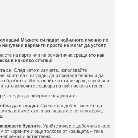
челивши! Мъжете си падат най-много именно по
о начупени варианти просто не могат да устоят.
ра сте на парти или на романтична среща
ето как
ческа в няколко стъпки
!
та си
. След като я измиете, използвайте
, който да я изглади, да й придаде блясък и да
а обработка. Използвайте и стилизиращ спрей или
си като включите сешоара на най-ниската степен.
ре, следва да оформите къдриците.
рябва да е гладка
. Срешете я добре, можете да
ли за връхчетата, а ако вашата е по-непокорна,
а.
направете буклите.
Увийте кичур с дебелина около
см от корените и още толкова от краищата – така
-небрежна и естествена.