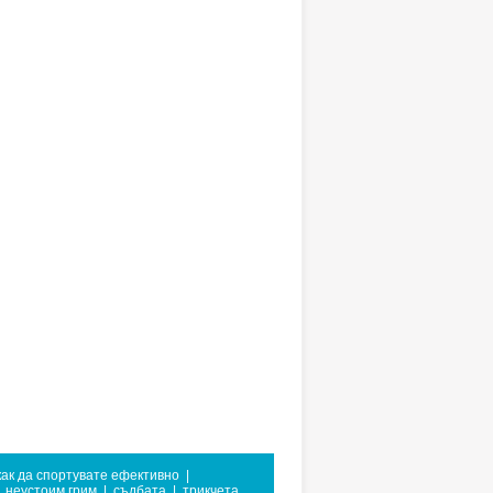
как да спортувате ефективно
|
неустоим грим
|
съдбата
|
трикчета