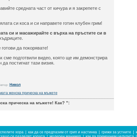
навийте средната част от кичура и я закрепете с
ялата си коса и си направете готин клубен грим!
ата си и масажирайте с върха на пръстите си в
къдриците.
е готови да покорявате!
к сме подготвили видео, която ще им демонстрира
 да постигнат тази визия.
Никол
Автор:
ата женска прическа на мъжете
ка прическа на мъжете! Как? ":
успелите хора
|
как да се предпазим от грип и настинка
|
грижи за устните
|
защо се разделят хората
|
модерен маникюр
|
как да премахнем целулита
|