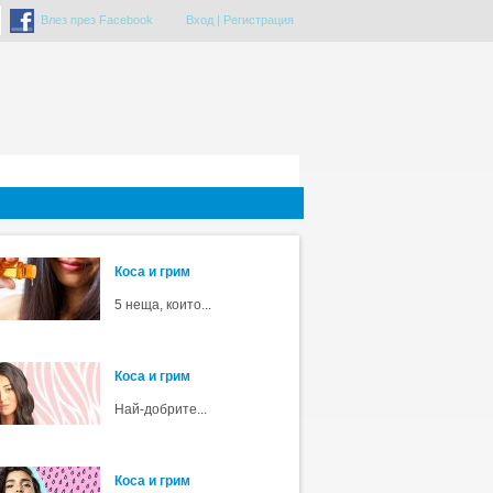
Влез през Facebook
Вход
|
Регистрация
Коса и грим
5 неща, които...
Коса и грим
Най-добрите...
Коса и грим