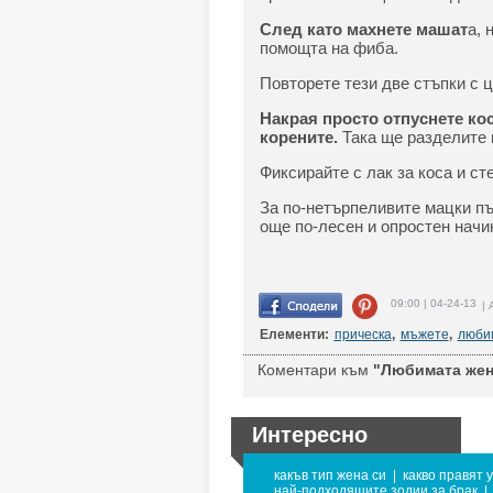
След като махнете машат
а, 
помощта на фиба.
Повторете тези две стъпки с ц
Накрая просто отпуснете кос
корените.
Така ще разделите 
Фиксирайте с лак за коса и ст
За по-нетърпеливите мацки пъ
още по-лесен и опростен начин
09:00 | 04-24-13
| 
Елементи:
прическа
,
мъжете
,
любим
Коментари към
"Любимата женс
Интересно
какъв тип жена си
|
какво правят 
най-подходящите зодии за брак
|