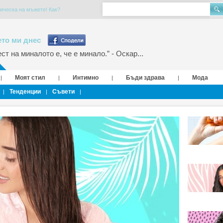
ическа на мъжете! Как?
то ми днес
т на миналото е, че е минало.” - Оскар...
Моят стил
Интимно
Бъди здрава
Мода
|
|
|
|
Тенденции
Съвети
|
|
|