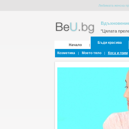
Любимата женска пр
Вдъхновение
“Цялата прелес
Бъди красива
Начало
|
Козметика
Моето тяло
Коса и грим
|
|