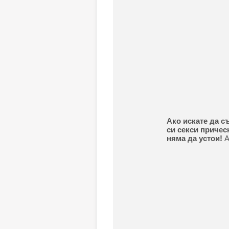
Ако искате да с
си секси причес
няма да устои!
А