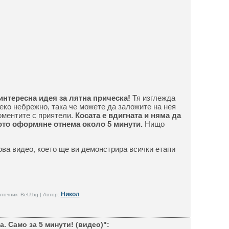
интересна идея за лятна прическа!
Тя изглежда
еко небрежно, така че можете да заложите на нея
моментите с приятели.
Косата е вдигната и няма да
мото оформяне отнема около 5 минути.
Нищо
ова видео, което ще ви демонстрира всички етапи
Никол
точник: BeU.bg | Автор:
. Само за 5 минути! (видео)":