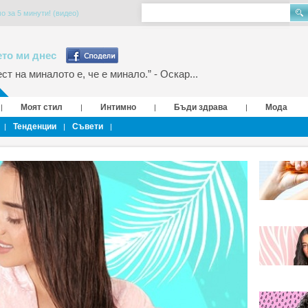
о за 5 минути! (видео)
то ми днес
т на миналото е, че е минало.” - Оскар...
Моят стил
Интимно
Бъди здрава
Мода
|
|
|
|
Тенденции
Съвети
|
|
|