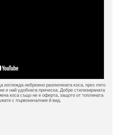
да изглежда небрежно разпиляната коса, през лято
не е най удобната прическа. Добре стилизираната
ена коса също не е оферта, защото от топлината
увате с първоначалния й вид.