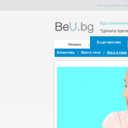
Лятна прическа. Сам
Вдъхновение
“Цялата прелес
Бъди красива
Начало
|
Козметика
Моето тяло
Коса и грим
|
|