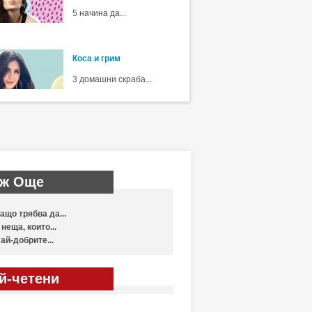
5 начина да...
Коса и грим
3 домашни скраба...
ж Още
ащо трябва да...
 неща, които...
ай-добрите...
й-четени