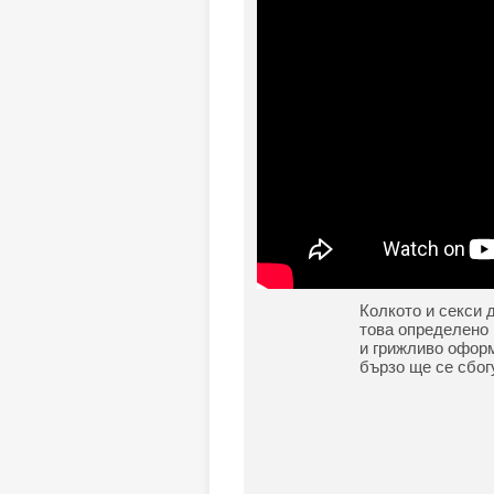
Колкото и секси 
това определено 
и грижливо оформ
бързо ще се сбог