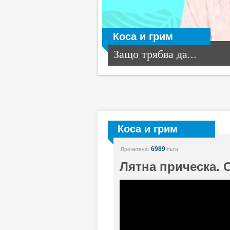
Коса и грим
Защо трябва да...
Коса и грим
6989
Прочетена:
пъти
Лятна прическа. С