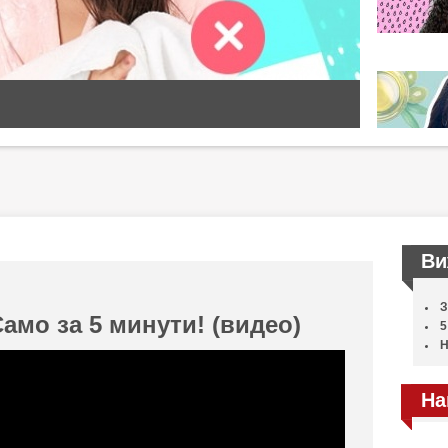
Ви
З
амо за 5 минути! (видео)
5
Н
На