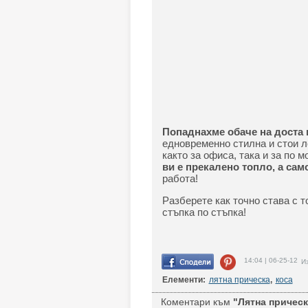
Попаднахме обаче на доста 
едновременно стилна и стои л
както за офиса, така и за по 
ви е прекалено топло, а са
работа!
Разберете как точно става с т
стъпка по стъпка!
14:04 | 06-25-12
Из
Елементи:
лятна прическа
,
коса
Коментари към
"Лятна прическа