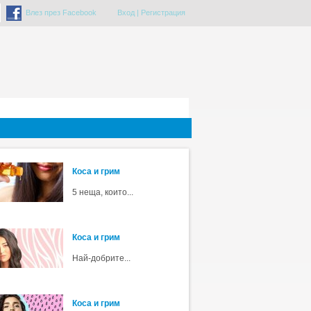
Влез през Facebook
Вход
|
Регистрация
Коса и грим
5 неща, които...
Коса и грим
Най-добрите...
Коса и грим