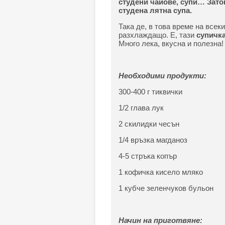
студени чайове, супи… Затов
студена лятна супа.
Така де, в това време на всек
разхлаждащо. Е, тази
супичка
Много лека, вкусна и полезна!
Необходими продукти:
300-400 г тиквички
1/2 глава лук
2 скилидки чесън
1/4 връзка магданоз
4-5 стръка копър
1 кофичка кисело мляко
1 кубче зеленчуков бульон
Начин на приготвяне: