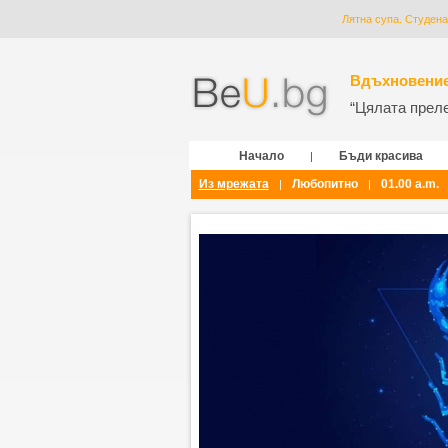
Лятна супа. Студена
Вдъхновение
“Цялата прелес
Начало
Бъди красива
|
Из мрежата
Любопитно
01.00 a.m.
|
|