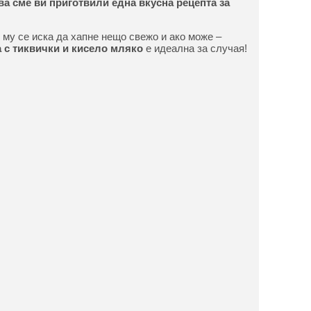
а сме ви приготвили една вкусна рецепта за
и му се иска да хапне нещо свежо и ако може –
 с тиквички и кисело мляко
е идеална за случая!