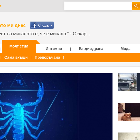
!
то ми днес
т на миналото е, че е минало.” - Оскар...
Моят стил
Интимно
Бъди здрава
Мода
|
|
|
|
Сама вкъщи
Препоръчано
|
|
|