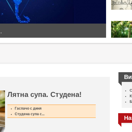
.
Ви
С
Лятна супа. Студена!
К
Б
Гаспачо с диня
Студена супа с...
На