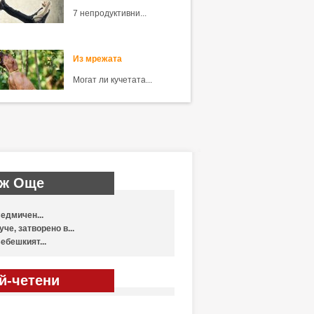
7 непродуктивни...
Из мрежата
Могат ли кучетата...
ж Още
едмичен...
уче, затворено в...
ебешкият...
й-четени