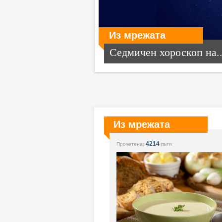
Из мрежата
Седмичен хороскоп на..
Из мрежата
4214
Прочетена:
пъти