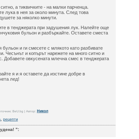
ситно, а тиквичките - на малки парченца.
е лука в нея за около минута. След това
адушете за няколко минути.
ите в тенджерата при задушения лук. Налейте още
ленчуковия бульон и разбъркайте. Оставете сместа
я бульон и ги смесете с млякото като разбивате
ли. Чесънът и копърът нарежете на много ситно и
с. Добавете овкусената млечна смес в тенджерата
райте я и я оставете да изстине добре в
чета лед!
Никол
точник: BeU.bg | Автор:
а
,
рецепти
удена! ":