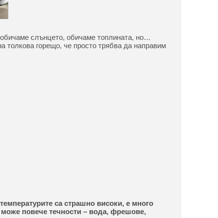
 обичаме слънцето, обичаме топлината, но…
а толкова горещо, че просто трябва да направим
 температурите са страшно високи, е много
е може повече течности – вода, фрешове,