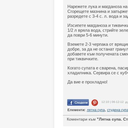
Нарежете лука и магданоза на 
Сгорещете мазнина и запържет
разредете с 3-4 с. л. вода и з
Изсипете магданоза и тиквичк
1/2 л вряла вода, стрийте зе
да поври 5-6 минути.
Вземете 2-3 черпака от врящи
добре, за да не останат грану
добавете към получената сме
при тиквичките.
Когато супата е сварена, паси
хладилника. Сервира се с куб
Да вие е прохладно!
12:10 | 06-12-12
Из
Елементи:
лятна супа
,
студена суп
Коментари към
"Лятна супа. Ст