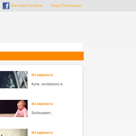
Влез през Facebook
Вход
|
Регистрация
Из мрежата
Куче, затворено в...
Из мрежата
Бебешкият...
Из мрежата