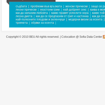
съдбата
|
проблеми във връзката
|
женски прически
|
защо се р
лесни прически
|
неустоим грим
|
най-добрият секс
|
каква е мо
как да запазим любовта
|
какво правят успелите хора
|
какво той
лесна диета
|
как да се предпазим от грип и настинка
|
как да с
най-полезните плодове и зеленчуци
|
модерни визии за есента
|
трикчета
|
обувки за есента
|
Copyright © 2010 BEU All rights reserved. |
Colocation @ Sofia Data Center