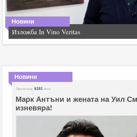
Новини
Изложба In Vino Veritas
Новини
6281
Прочетена:
пъти
Марк Антъни и жената на Уил См
изневяра!