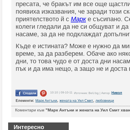
пресата, че бракът им все още щастли
появиха изказвания, че заради този с
приятелството й с
Марк
е съсипано. С
колеги гледали да не си общуват и да
насаме, за да не подклаждат допълни
Къде е истината? Може е нужно да м
време, за да разберем. Обаче ако няк
дни, то това чудо е от доста дни насам
пък и да има нещо, а защо не и доста 
10:10 | 09-10-11
Никол
Източник: BeU.bg | Автор:
Елементи:
Марк Антъни
,
жената на Уил Смит
,
любовници
Коментари към
"Марк Антъни и жената на Уил Смит хван
Интересно