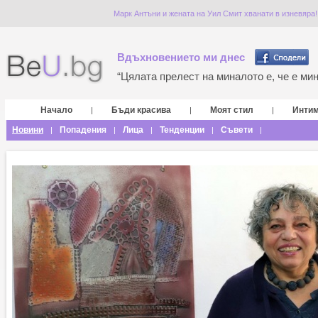
Марк Антъни и жената на Уил Смит хванати в изневяра!
Вдъхновението ми днес
“Цялата прелест на миналото е, че е мина
Начало
Бъди красива
Моят стил
Инти
|
|
|
Новини
Попадения
Лица
Тенденции
Съвети
|
|
|
|
|