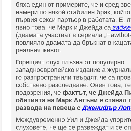
бяха един от примерите, че и сред зв
намери по някой стабилен брак, който
първия секси партьор в работата. Е, л
явно това, че Марк и Джейда са
гадж
(двамата участват в сериала „HawthoR
повлияло двамата да бръкнат в кацата
реалния живот.
Горещият слух плъзна от популярно
западноевропейско издание а журнали
го разпространили твърдят, че са про
собствено разследване. Овен това, те
подозрения, че
фактът, че Джейда П
обятията на Марк Антъни е станал 
развода на певеца с
Дженифър Лоп
Междувременно Уил и Джейда упорит
слуховете, че ще се развеждат и се о