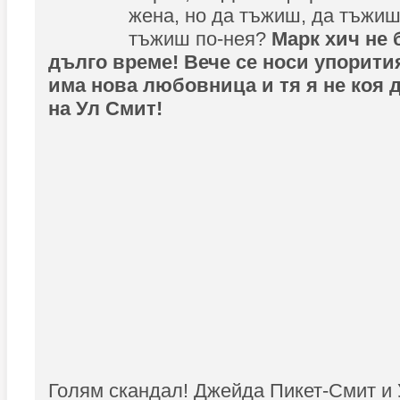
жена, но да тъжиш, да тъжиш.
тъжиш по-нея?
Марк хич не 
дълго време! Вече се носи упорития
има нова любовница и тя я не коя д
на Ул Смит!
Голям скандал! Джейда Пикет-Смит и