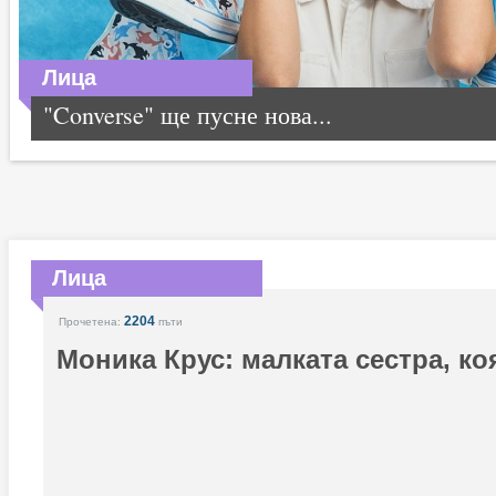
Лица
"Converse" ще пусне нова...
Лица
2204
Прочетена:
пъти
Моника Крус: малката сестра, ко