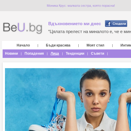
Моника Крус: малката сестра, която порасна!
Вдъхновението ми днес
“Цялата прелест на миналото е, че е мина
Начало
Бъди красива
Моят стил
Инти
|
|
|
Новини
Попадения
Лица
Тенденции
Съвети
|
|
|
|
|