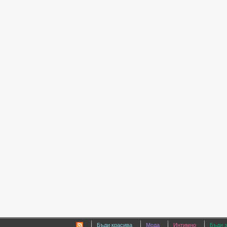
Бъди красива
Мода
Интимно
Бъди 