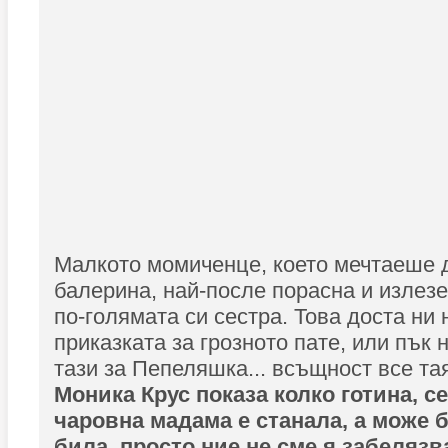
Малкото момиченце, което мечтаеше 
балерина, най-после порасна и излезе
по-голямата си сестра. Това доста ни
приказката за грозното пате, или пък 
тази за Пепеляшка... всъщност все тая
Моника Крус показа колко готина, с
чаровна мадама е станала, а може б
била, просто ние не сме я забелязв