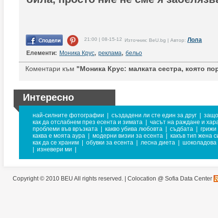
21:00 | 08-15-12
Лола
Източник: BeU.bg | Автор:
Елементи:
Моника Крус
,
реклама
,
бельо
Коментари към
"Моника Крус: малката сестра, която пор
Интересно
най-силните фотографии
|
създадени ли сте един за друг
|
защо
как да отслабнем през есента и зимата
|
часът на раждане и хар
проблеми във връзката
|
какво убива любовта
|
съдбата
|
грижи
каква е моята аура
|
модерни визии за есента
|
какъв тип жена с
как да се храним
|
обувки за есента
|
лесна диета
|
шоколадова
|
изневери ми
|
Copyright © 2010 BEU All rights reserved. |
Colocation @ Sofia Data Center