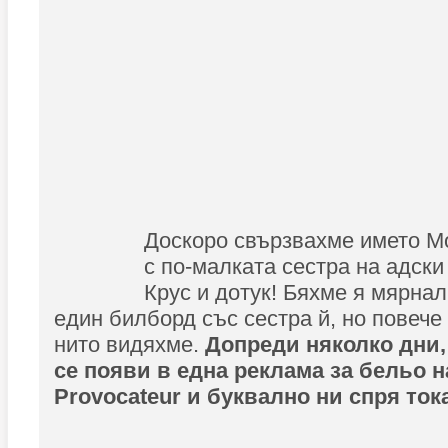
Доскоро свързвахме името М
с по-малката сестра на адск
Крус и дотук! Бяхме я мярна
един билборд със сестра й, но повече 
нито видяхме.
Допреди няколко дни,
се появи в една реклама за бельо н
Provocateur и буквално ни спря ток