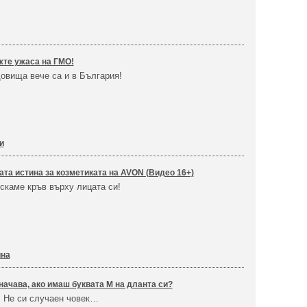
жте ужаса на ГМО!
довища вече са и в България!
и
та истина за козметиката на AVON (Видео 16+)
скаме кръв върху лицата си!
ина
начава, ако имаш буквата М на дланта си?
! Не си случаен човек…