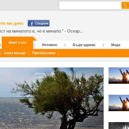
то ми днес
т на миналото е, че е минало.” - Оскар...
Моят стил
Интимно
Бъди здрава
Мода
|
|
|
|
Сама вкъщи
Препоръчано
|
|
|