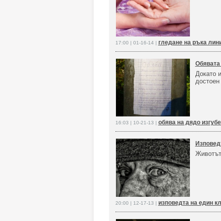
гледане на ръка лин
17:00 | 01-16-14 |
Обявата 
Докато 
достоен
обява на дядо изгуб
16:03 | 10-21-13 |
Изповедт
Животът
изповедта на един к
20:00 | 12-17-13 |