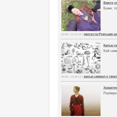
Вижте уж
Боже, то
протести Румъния ши
22:00 | 12-12-13 |
Какъв си
Кой сим
какъв символ е твое
20:00 | 12-28-13 |
Характер
Разбери