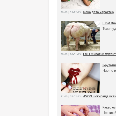
жена дата характер
20:00 | 03-12-13 |
Шок! Ви
Тези чу
ГМО Животни мутант
20:00 | 10-31-13 |
Брутална
Ние не и
AVON шокираща ист
21:00 | 05-02-13 |
Какво оз
Честито