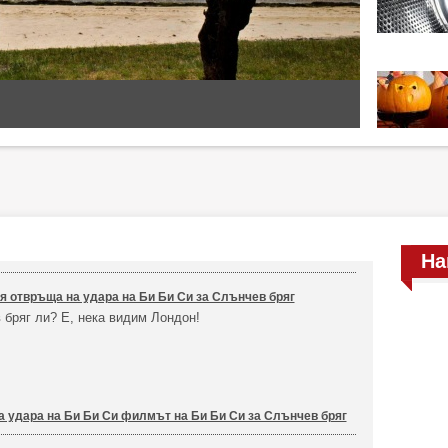
На
 отвръща на удара на Би Би Си за Слънчев бряг
 бряг ли? Е, нека видим Лондон!
 удара на Би Би Си филмът на Би Би Си за Слънчев бряг