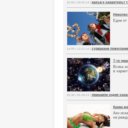
какъв е характерът т
20:00 | 03-02-14 |
Няколко 
Едни от
сурвакане пожелани
14:55 | 12-21-14 |
7-те при
Всяка зо
в харак
принципи зодия хара
20:30 | 02-18-13 |
Каква же
Ако иска
на ражд