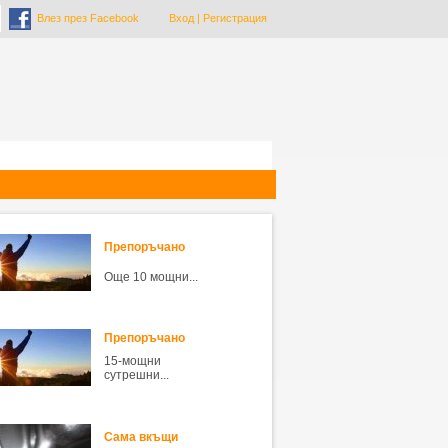
Влез през Facebook
Вход
|
Регистрация
Препоръчано
Още 10 мощни...
Препоръчано
15-мощни
сутрешни...
Сама вкъщи