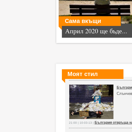
Сама вкъщи
Април 2020 ще бъде...
Моят стил
България
Слънчев
България отвръща на
21:00 | 10-03-13 |