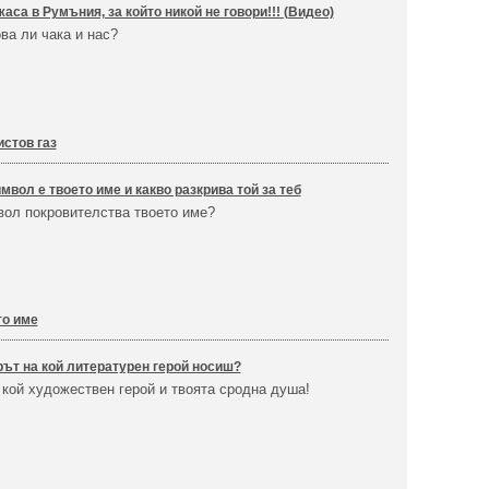
аса в Румъния, за който никой не говори!!! (Видео)
ва ли чака и нас?
стов газ
мвол е твоето име и какво разкрива той за теб
вол покровителства твоето име?
то име
ът на кой литературен герой носиш?
 кой художествен герой и твоята сродна душа!