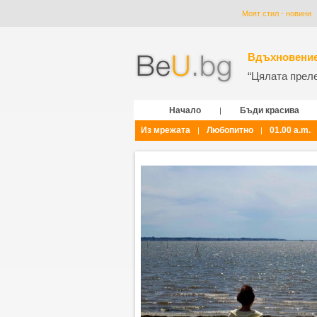
Моят стил - новини
Вдъхновение
“Цялата прелес
Начало
Бъди красива
|
Из мрежата
Любопитно
01.00 a.m.
|
|