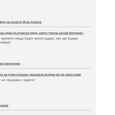
иите на ръцете М на дланта
на един български дядо, която трогна целия Интернет
и малките неща будят милосърдие, ние ще бъдем
 народ!
ена наколенка
а на един клошар, накарала всички ни да замълчим
 не свършва с парите!
лошар