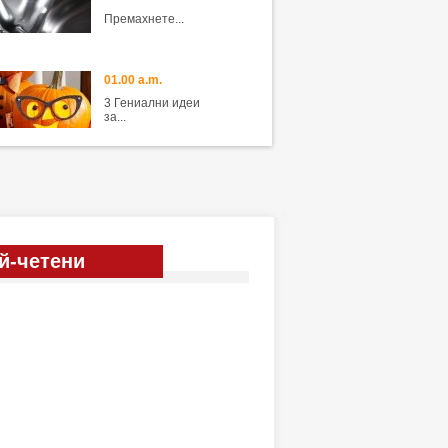
Премахнете...
01.00 a.m.
3 Гениални идеи
за...
й-четени