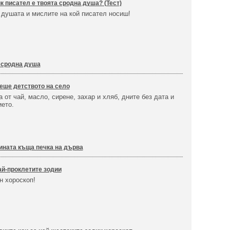
к писател е твоята сродна душа? (Тест)
 душата и мислите на кой писател носиш!
а сродна душа
еше детството на село
 от чай, масло, сирене, захар и хляб, дните без дата и
ието.
бината къща печка на дърва
ай-проклетите зодии
н хороскоп!