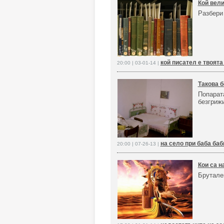
Кой вели
Разбери
кой писател е твоят
20:00 | 03-01-14 |
Такова б
Попарата
безгриж
на село при баба ба
20:00 | 07-26-13 |
Кои са н
Брутале