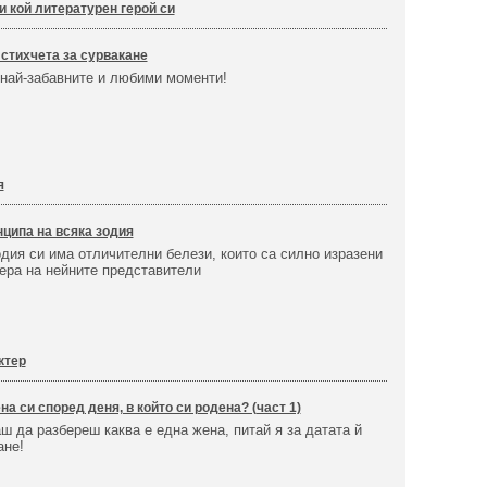
и кой литературен герой си
стихчета за сурвакане
 най-забавните и любими моменти!
я
нципа на всяка зодия
дия си има отличителни белези, които са силно изразени
тера на нейните представители
ктер
на си според деня, в който си родена? (част 1)
ш да разбереш каква е една жена, питай я за датата й
ане!