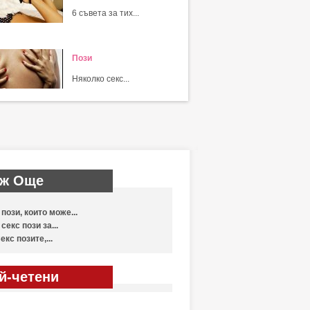
6 съвета за тих...
Пози
Няколко секс...
ж Още
 пози, които може...
 секс пози за...
екс позите,...
й-четени