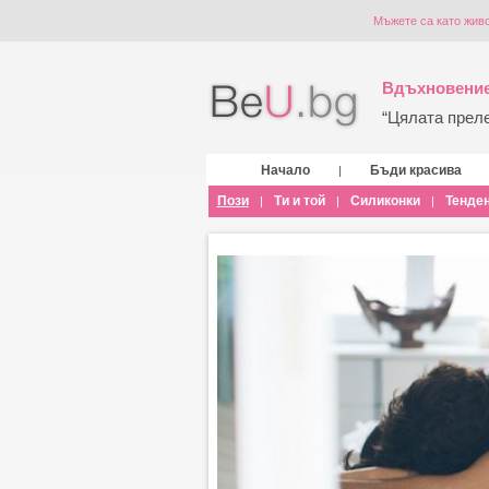
Мъжете са като живо
Вдъхновение
“Цялата прелес
Начало
Бъди красива
|
Пози
Ти и той
Силиконки
Тенде
|
|
|