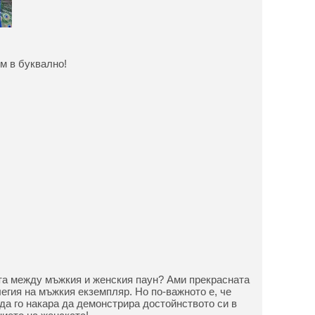
им в буквално!
та между мъжкия и женския паун? Ами прекрасната
егия на мъжкия екземпляр. Но по-важното е, че
да го накара да демонстрира достойнството си в