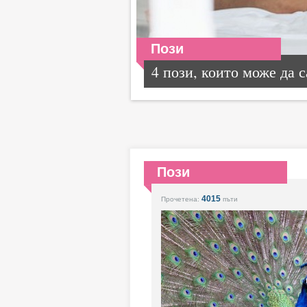
Пози
4 пози, които може да са
Пози
4015
Прочетена:
пъти