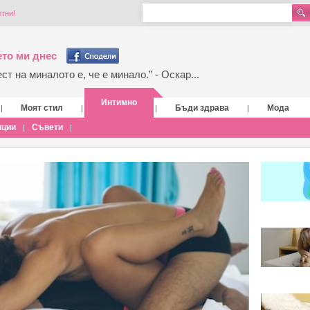
тни!
то ми днес
т на миналото е, че е минало.” - Оскар...
Интимно
Моят стил
Бъди здрава
Мода
|
|
|
|
нции
Съвети
|
|