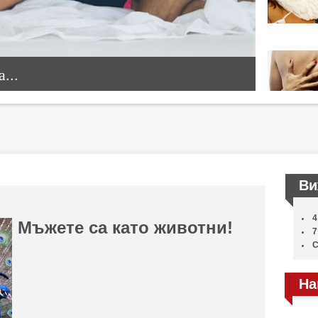
...
Ви
4
Мъжете са като животни!
7
С
На