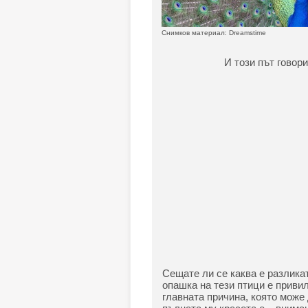
Снимков материал: Dreamstime
И този път говор
Сещате ли се каква е разлика
опашка на тези птици е привил
главната причина, която може 