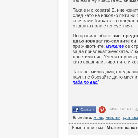
пълната му красота е... внима
Така е и с хората! Е, ние жени
след като на няколко пъти ни
спечелим битката за огледало
от двата пола е по-суетният.
По правило обаче
ние, предст
вдъхновяват по-силните си 
при животните,
мъжете
се ст
за да привлекат женската. И ко
досетили ние. Учени от универ
като сравнили животните и хо
Така че, мили дами, следващия
паун, не бързайте да го мисли
пада по вас!
13:30 | 08-14-11
Из
Елементи:
мъже
,
животни
,
суетнос
Коментари към
"Мъжете са кат