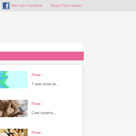
Влез през Facebook
Вход
|
Регистрация
Пози
7 секс пози за...
Пози
Секс позите,...
Пози