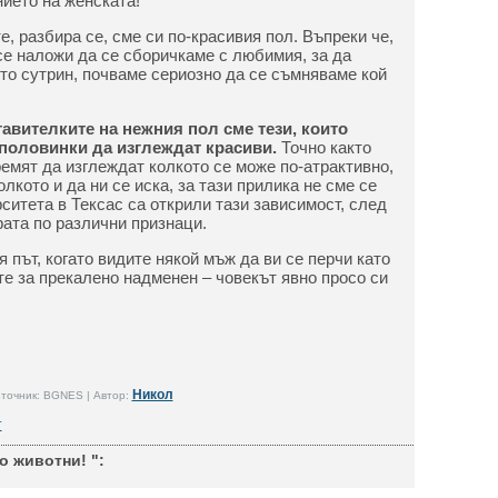
нието на женската!
те, разбира се, сме си по-красивия пол. Въпреки че,
 се наложи да се сборичкаме с любимия, за да
то сутрин, почваме сериозно да се съмняваме кой
авителките на нежния пол сме тези, които
половинки да изглеждат красиви.
Точно както
ремят да изглеждат колкото се може по-атрактивно,
лкото и да ни се иска, за тази прилика не сме се
ситета в Тексас са открили тази зависимост, след
рата по различни признаци.
 път, когато видите някой мъж да ви се перчи като
те за прекалено надменен – човекът явно просо си
Никол
точник: BGNES | Автор:
т
о животни! ":