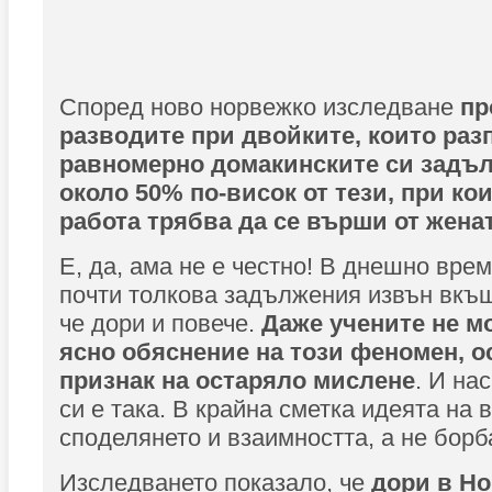
Според ново норвежко изследване
пр
разводите при двойките, които раз
равномерно домакинските си задъл
около 50% по-висок от тези, при ко
работа трябва да се върши от женат
Е, да, ама не е честно! В днешно вре
почти толкова задължения извън вкъщ
че дори и повече.
Даже учените не мо
ясно обяснение на този феномен, ос
признак на остаряло мислене
. И на
си е така. В крайна сметка идеята на 
споделянето и взаимността, а не бор
Изследването показало, че
дори в Но