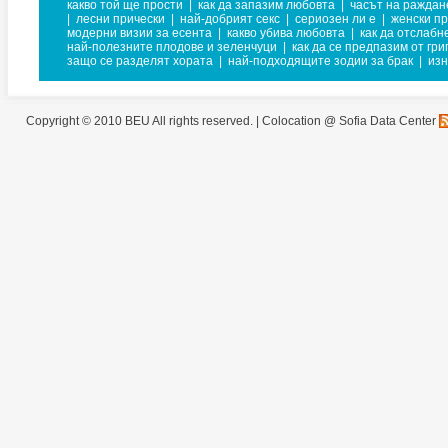
какво той ще прости
|
как да запазим любовта
|
часът на раждан
|
лесни прически
|
най-добрият секс
|
сериозен ли е
|
женски пр
модерни визии за есента
|
какво убива любовта
|
как да отслабн
най-полезните плодове и зеленчуци
|
как да се предпазим от гри
защо се разделят хората
|
най-подходящите зодии за брак
|
изн
Copyright © 2010 BEU All rights reserved. |
Colocation @ Sofia Data Center