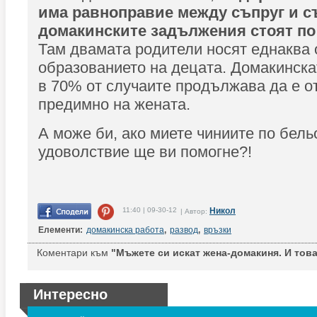
има равноправие между съпруг и съ
домакинските задължения стоят по
Там двамата родители носят еднаква 
образованието на децата. Домакинска
в 70% от случаите продължава да е о
предимно на жената.
А може би, ако миете чиниите по бельо
удоволствие ще ви помогне?!
11:40 | 09-30-12
Никол
| Автор:
Елементи:
домакинска работа
,
развод
,
връзки
Коментари към
"Мъжете си искат жена-домакиня. И това 
Интересно