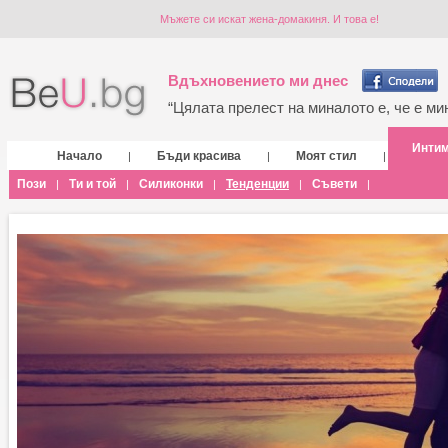
Мъжете си искат жена-домакиня. И това е!
Вдъхновението ми днес
“Цялата прелест на миналото е, че е мин
Инти
Начало
Бъди красива
Моят стил
|
|
|
Пози
Ти и той
Силиконки
Тенденции
Съвети
|
|
|
|
|