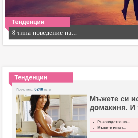
Тенденции
8 типа поведение на...
Тенденции
6248
Прочетена:
пъти
Мъжете си ис
домакиня. И 
Ръководства на...
Мъжете искат...