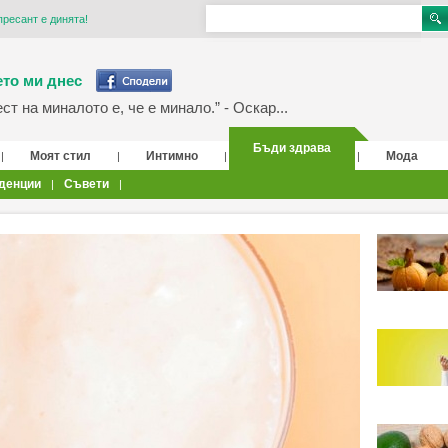
ресант е динята!
то ми днес
т на миналото е, че е минало.” - Оскар...
Бъди здрава
Моят стил
Интимно
Мода
|
|
|
|
денции
Съвети
|
|