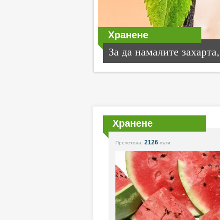
Хранене
За да намалите захарта,.
Хранене
2126
Прочетена:
пъти