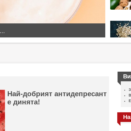
..
Ви
З
Най-добрият антидeпресант
В
е динята!
Е
На