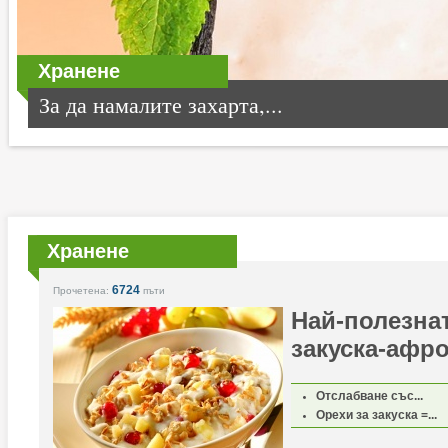
Хранене
За да намалите захарта,...
Хранене
6724
Прочетена:
пъти
Най-полезна
закуска-афр
Отслабване със...
Орехи за закуска =...