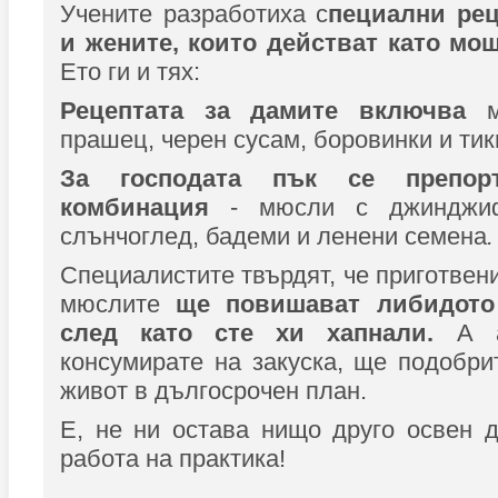
Учените разработиха с
пециални рец
и жените, които действат като мо
Ето ги и тях:
Рецептата за дамите включва
м
прашец, черен сусам, боровинки и тик
За господата пък се препор
комбинация
-
мюсли с джинджи
слънчоглед, бадеми и ленени семена
.
Специалистите твърдят, че приготвени
мюслите
ще повишават либидото
след като сте хи хапнали.
А 
консумирате на закуска, ще подобри
живот в дългосрочен план.
Е, не ни остава нищо друго освен 
работа на практика!