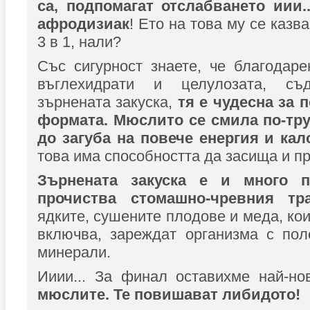
са, подпомагат отслабването иии..
афродизиак
! Ето на това му се казв
3 в 1, нали?
Със сигурност знаете, че благодар
въглехидрати и целулозата, с
зърнената закуска,
тя е чудесна за 
формата.
Мюслито се смила по-тру
до загуба на повече енергия и ка
това има способността да засища и пр
Зърнената закуска е и много п
прочиства стомашно-чревния тр
ядките, сушените плодове и меда, ко
включва, зареждат организма с пол
минерали.
Ииии... За финал оставихме най-но
мюслите. Те повишават либидото!