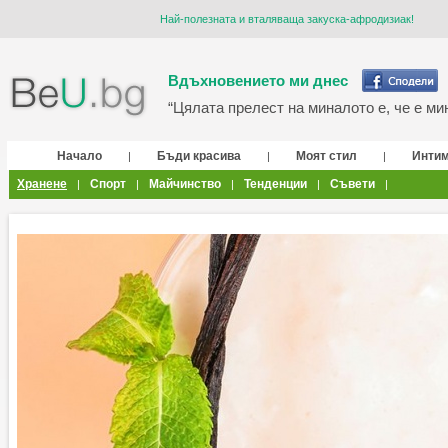
Най-полезната и вталяваща закуска-афродизиак!
Вдъхновението ми днес
“Цялата прелест на миналото е, че е мин
Начало
Бъди красива
Моят стил
Инти
|
|
|
Хранене
Спорт
Майчинство
Тенденции
Съвети
|
|
|
|
|