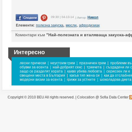
09:30 | 04-13-14
Никол
| Автор:
Елементи:
полезна закуска
,
мюсли
,
афродизиак
Коментари към
"Най-полезната и вталяваща закуска-афр
Интересно
лесни прически
|
неустоим грим
|
празничен грим
|
проблеми въ
обувки за есента
|
най-добрият секс
|
трикчета
|
създадени ли с
защо се разделят хората
|
какво убива любовта
|
сериозен ли е
свещени места в България
|
какъв тип жена си
|
как да отслабне
модерни визии за есента
|
грижи за устните
|
шоколадова диета
Copyright © 2010 BEU All rights reserved. |
Colocation @ Sofia Data Center