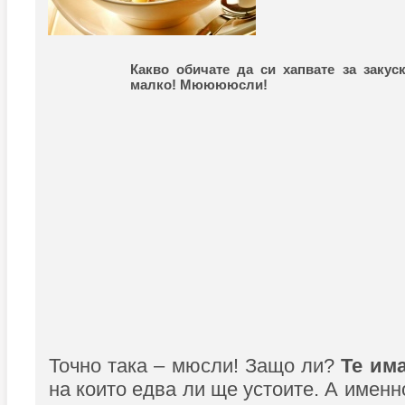
Какво обичате да си хапвате за закус
малко! Мююююсли!
Точно така – мюсли! Защо ли?
Те има
на които едва ли ще устоите. А именн