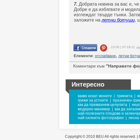
7.
Добрата новина за вас е, че
Добре е да избягвате и модел
изглеждат твърде тънки. Затов
заложите на
летни ботуши
, 
13:00 | 07-19-11
Из
Елементи:
отслабване
,
летни боту
Коментари към
"Направете фор
Интересно
какво искат жените
|
трикчета
|
ж
грижи за устните
|
празничен гри
как да премахнем целулита
|
неус
модерен маникюр
|
как да запази
най-полезните плодове и зеленчу
най-силните фотографии
|
лесна
Copyright © 2010 BEU All rights reserved. |