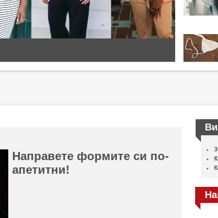
Ви
3
Направете формите си по-
К
апетитни!
К
На