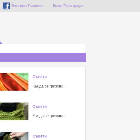
Влез през Facebook
Вход
|
Регистрация
Съвети
Как да се грижим...
Съвети
Как да се грижим...
Съвети