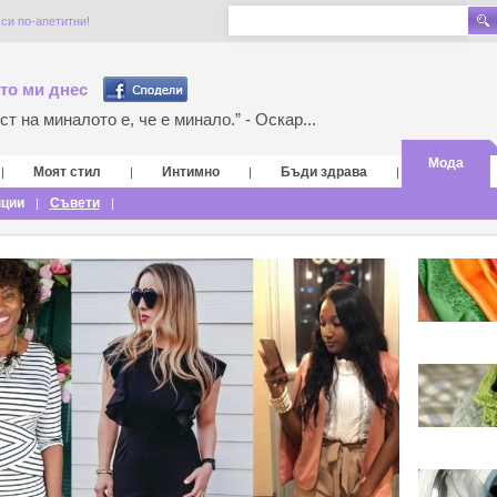
си по-апетитни!
то ми днес
т на миналото е, че е минало.” - Оскар...
Мода
Моят стил
Интимно
Бъди здрава
|
|
|
|
нции
Съвети
|
|