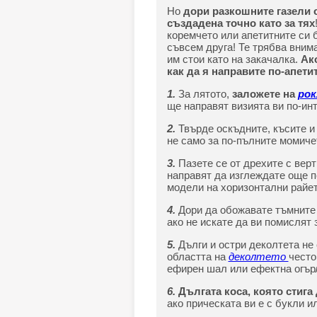
Но
дори разкошните газели о
създадена точно като за тях
коремчето или апетитните си 
съвсем друга! Те трябва внима
им стои като на закачалка.
Ак
как да я направите по-апети
1.
За лятото,
заложете на
ро
ще направят визията ви по-ин
2.
Твърде оскъдните, късите и
не само за по-пълните момичет
3.
Пазете се от дрехите с верт
направят да изглеждате още по
модели на хоризонтални райет
4.
Дори да обожавате тъмните и
ако не искате да ви помислят 
5.
Дълги и остри деколтета не
областта на
деколтето
често
ефирен шал или ефектна огър
6.
Дългата коса, която стига 
ако прическата ви е с букли 