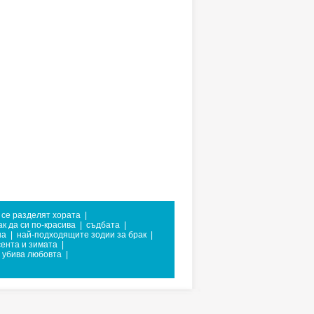
 се разделят хората
|
ак да си по-красива
|
съдбата
|
на
|
най-подходящите зодии за брак
|
сента и зимата
|
о убива любовта
|