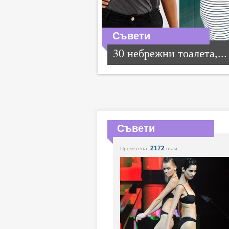
Съвети
30 небрежни тоалета,...
Съвети
2172
Прочетена:
пъти