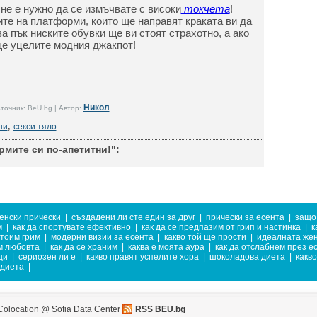
 не е нужно да се измъчвате с високи
токчета
!
ите на платформи, които ще направят краката ви да
а пък ниските обувки ще ви стоят страхотно, а ако
ще уцелите модния джакпот!
Никол
точник: BeU.bg | Автор:
ши
,
секси тяло
мите си по-апетитни!":
енски прически
|
създадени ли сте един за друг
|
прически за есента
|
защо
м
|
как да спортувате ефективно
|
как да се предпазим от грип и настинка
|
к
тоим грим
|
модерни визии за есента
|
какво той ще прости
|
идеалната же
м любовта
|
как да се храним
|
каква е моята аура
|
как да отслабнем през е
ци
|
сериозен ли е
|
какво правят успелите хора
|
шоколадова диета
|
какв
 диета
|
Colocation @ Sofia Data Center
RSS BEU.bg