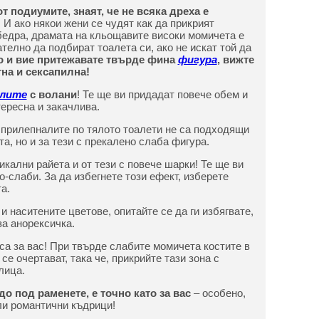
т подиумите, знаят, че не всяка дреха е
! И ако някои жени се чудят как да прикрият
бедра, драмата на кльощавите високи момичета е
телно да подбират тоалета си, ако не искат той да
о и вие притежавате твърде фина
фигура
, вижте
тна и сексапилна!
клите
с волани
! Те ще ви придадат повече обем и
тересна и закачлива.
 прилепналите по тялото тоалети не са подходящи
а, но и за тези с прекалено слаба фигура.
икални райета и от тези с повече шарки! Те ще ви
-слаби. За да избегнете този ефект, изберете
а.
 наситените цветове, опитайте се да ги избягвате,
за анорексичка.
 са за вас! При твърде слабите момичета костите в
 се очертават, така че, прикрийте тази зона с
лица.
до под раменете, е точно като за вас
– особено,
или романтични къдрици!