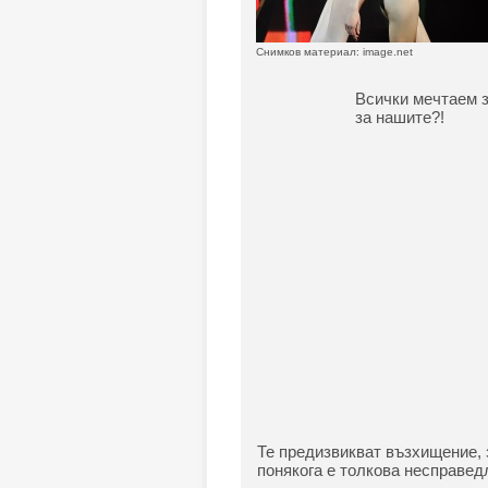
Снимков материал: image.net
Всички мечтаем з
за нашите?!
Те предизвикват възхищение, 
понякога е толкова несправед