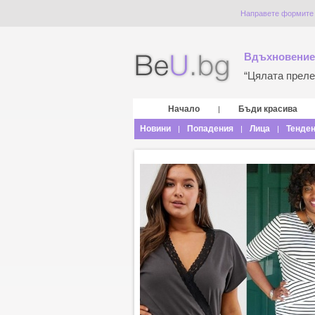
Направете формите 
Вдъхновение
“Цялата прелес
Начало
Бъди красива
|
Новини
Попадения
Лица
Тенде
|
|
|