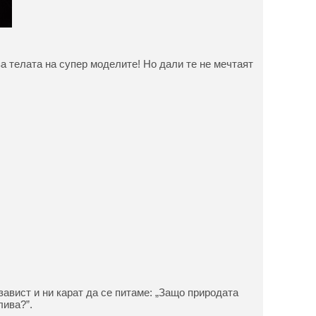
а телата на супер моделите! Но дали те не мечтаят
завист и ни карат да се питаме: „Защо природата
лива?”.