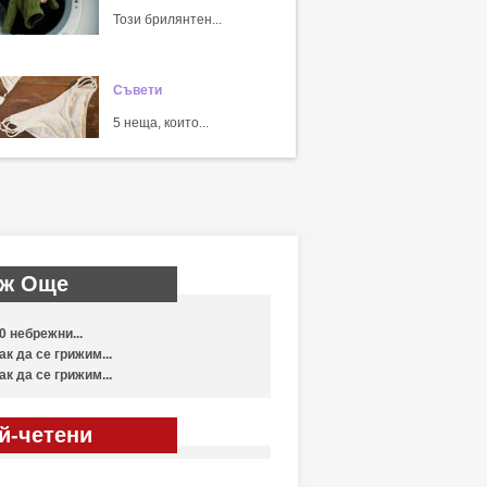
Този брилянтен...
Съвети
5 неща, които...
ж Още
0 небрежни...
ак да се грижим...
ак да се грижим...
й-четени