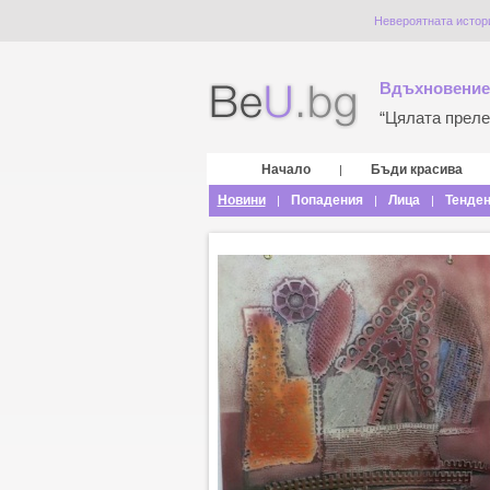
Невероятната истори
Вдъхновение
“Цялата прелес
Начало
Бъди красива
|
Новини
Попадения
Лица
Тенде
|
|
|