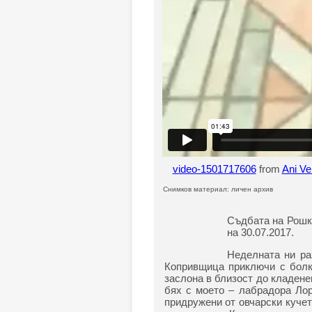
video-1501717606
from
Ani V
Снимков материал: личен архив
Съдбата на Рошко
на 30.07.2017.
Неделната ни ра
Копривщица приключи с болка
заслона в близост до кладенец
бях с моето – лабрадора Ло
придружени от овчарски кучет