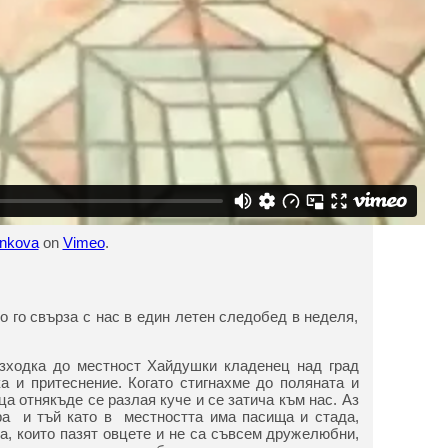
enkova
on
Vimeo
.
 го свърза с нас в един летен следобед в неделя,
зходка до местност Хайдушки кладенец над град
 и притеснение. Когато стигнахме до поляната и
а отнякъде се разлая куче и се затича към нас. Аз
ра и тъй като в местността има пасища и стада,
а, които пазят овцете и не са съвсем дружелюбни,