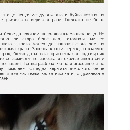
 и още нещо: между дългата и буйна козина на
е ръждясала верига и рани...Гледката не беше
ът беше да починем на поляната и хапнем нещо. Но
(едва ли скоро беше яло,) стомахът ми се
малкото, което можех да направя е да дам на
някаква храна. Започна кратък период на взаимно
 страх, близо до колата, приклекнах и подхвърлих
то се замисли, но излезна от скривалището си и
го погаля. Тогава разбрах, че не е агресивно и че
у помогнем. Огледах веригата доколкото беше
ея и голяма, тежка халка висяха и го дразнеха в
рани.