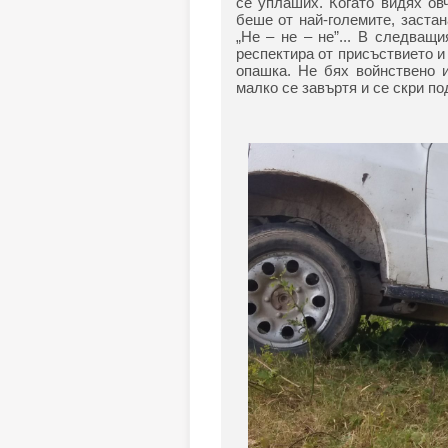
се уплаших. Когато видях ов
беше от най-големите, застан
„Не – не – не”... В следващ
респектира от присъствието и
опашка. Не бях войнствено и
малко се завъртя и се скри по