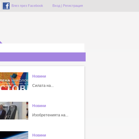
Влез през Facebook
Вход
|
Регистрация
Новини
Силата на...
Новини
Изобретенията на...
Новини