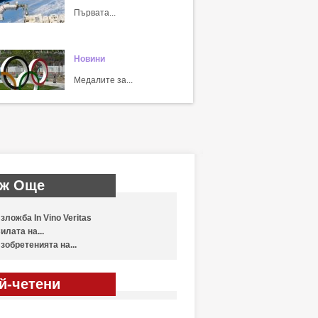
Първата...
Новини
Медалите за...
ж Още
зложба In Vino Veritas
илата на...
зобретенията на...
й-четени