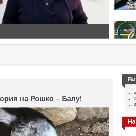
Ви
И
ория на Рошко – Балу!
С
И
На