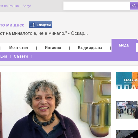
я на Рошко – Балу!
то ми днес
т на миналото е, че е минало.” - Оскар...
Мода
Моят стил
Интимно
Бъди здрава
|
|
|
|
нции
Съвети
|
|