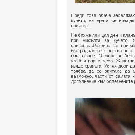
Преди това обаче забелязах
кучето, на врата се виждаш
приятна...
Не бяхме яли цял ден и план
при мисълта за кучето, 
свиваше...Разбира се най-
изстрадалото същество поне 
опознаване...Отидох, не без
хляб и парче месо. Животно
изяде храната. Успях дори да 
трябва да се опитаме да м
възможно, части от самата н
допълнение към болезнените 