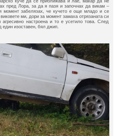
чарско куче да се приближава и лае, макар да не
ах пред Лора, за да я пазя и започнах да викам –
ия момент забелязах, че кучето е още младо и се
 виковете ми, дори за момент замаха отрязаната си
 агресивно настроена и то е усетило това. След
д един изоставен, бял джип.