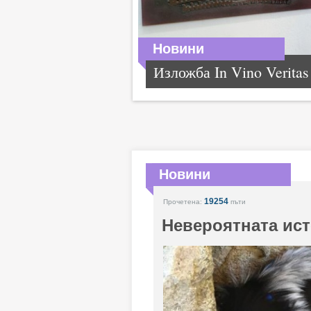
Новини
Изложба In Vino Veritas
Новини
19254
Прочетена:
пъти
Невероятната ист