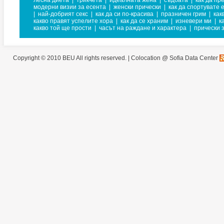
лесна диета
|
трикчета
|
идеалната жена
|
съдбата
|
как да пр
модерни визии за есента
|
женски прически
|
как да спортувате
|
най-добрият секс
|
как да си по-красива
|
празничен грим
|
как
какво правят успелите хора
|
как да се храним
|
изневери ми
|
к
какво той ще прости
|
часът на раждане и характера
|
прически 
Copyright © 2010 BEU All rights reserved. |
Colocation @ Sofia Data Center