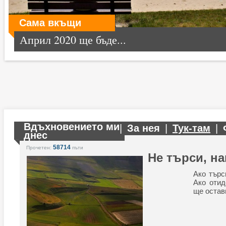
Сама вкъщи
Април 2020 ще бъде...
Вдъхновението ми
|
За нея
|
Тук-там
|
днес
58714
Прочетен:
пъти
Не търси, н
Ако търс
Ако отид
ще остав