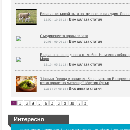
Винаги отстъпвай пътя на глупавия и на лудия. Япон
Виж цялата статия
12:52 | 10-25-18 |
Съединението прави силата
Виж цялата статия
10:08 | 09-06-18 |
Възрастта не предпазва от любов. Но малко любов п
Моро
Виж цялата статия
12:10 | 05-21-18 |
"Нашият Господ е написал обещанието за Възкресение
всяко пролетно листенце". Мартин Лутър
Виж цялата статия
11:55 | 04-05-18 |
1
2
3
4
5
6
7
8
9
10
›
»
Интересно