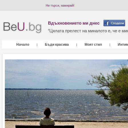
Не търси, намирай!
Вдъхновението ми днес
“Цялата прелест на миналото е, че е мин
Начало
Бъди красива
Моят стил
Инти
|
|
|