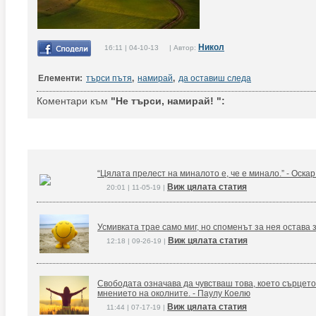
Никол
16:11 | 04-10-13 | Автор:
Елементи:
търси пътя
,
намирай
,
да оставиш следа
Коментари към
"Не търси, намирай! ":
“Цялата прелест на миналото е, че е минало.” - Оска
Виж цялата статия
20:01 | 11-05-19 |
Усмивката трае само миг, но споменът за нея остава 
Виж цялата статия
12:18 | 09-26-19 |
Свободата означава да чувстваш това, което сърцето
мнението на околните. - Паулу Коелю
Виж цялата статия
11:44 | 07-17-19 |