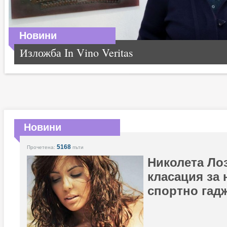
Новини
Изложба In Vino Veritas
Новини
5168
Прочетена:
пъти
Николета Ло
класация за 
спортно гадж