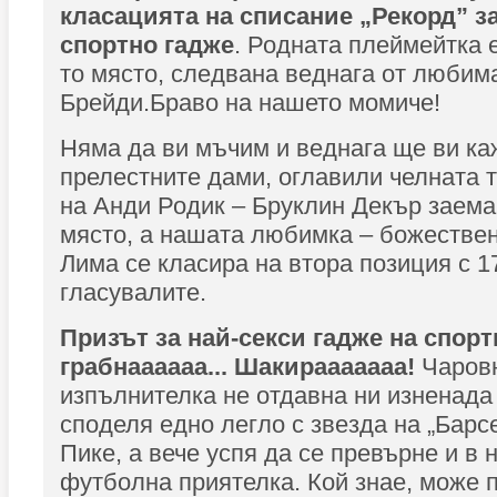
класацията на списание „Рекорд” з
спортно гадже
. Родната плеймейтка е
то място, следвана веднага от любим
Брейди.Браво на нашето момиче!
Няма да ви мъчим и веднага ще ви ка
прелестните дами, оглавили челната 
на Анди Родик – Бруклин Декър заема
място, а нашата любимка – божестве
Лима се класира на втора позиция с 1
гласувалите.
Призът за най-секси гадже на спорт
грабнаааааа... Шакирааааааа!
Чаров
изпълнителка не отдавна ни изненада 
споделя едно легло с звезда на „Барс
Пике, а вече успя да се превърне и в 
футболна приятелка. Кой знае, може п