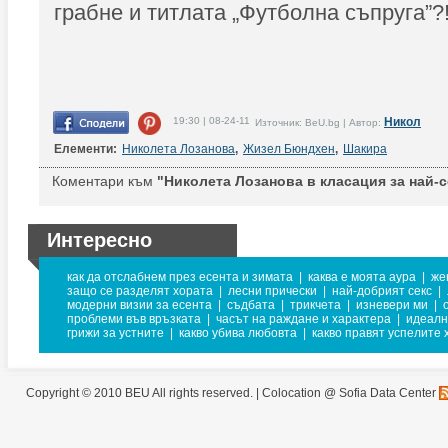
грабне и титлата „Футболна съпруга”?
19:30 | 08-24-11
Никол
Източник: BeU.bg | Автор:
Елементи:
Николета Лозанова
,
Жизел Бюндхен
,
Шакира
Коментари към
"Николета Лозанова в класация за най-с
Интересно
как да отслабнем през есента и зимата
|
каква е моята аура
|
же
защо се разделят хората
|
лесни прически
|
най-добрият секс
|
модерни визии за есента
|
съдбата
|
трикчета
|
изневери ми
|
проблеми във връзката
|
часът на раждане и характера
|
идеалн
грижи за устните
|
какво убива любовта
|
какво правят успелите 
Copyright © 2010 BEU All rights reserved. |
Colocation @ Sofia Data Center