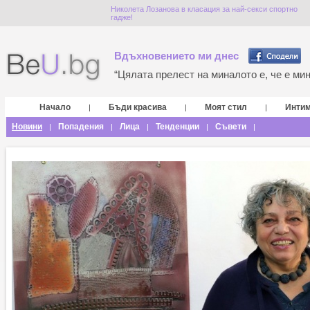
Николета Лозанова в класация за най-секси спортно
гадже!
Вдъхновението ми днес
“Цялата прелест на миналото е, че е мина
Начало
Бъди красива
Моят стил
Инти
|
|
|
Новини
Попадения
Лица
Тенденции
Съвети
|
|
|
|
|