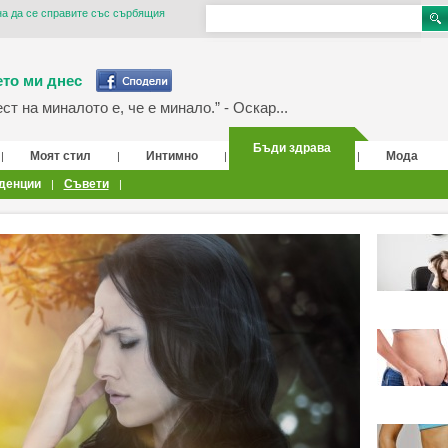
на да се справите със сърбящия
то ми днес
т на миналото е, че е минало.” - Оскар...
Бъди здрава
Моят стил
Интимно
Мода
|
|
|
|
денции
Съвети
|
|