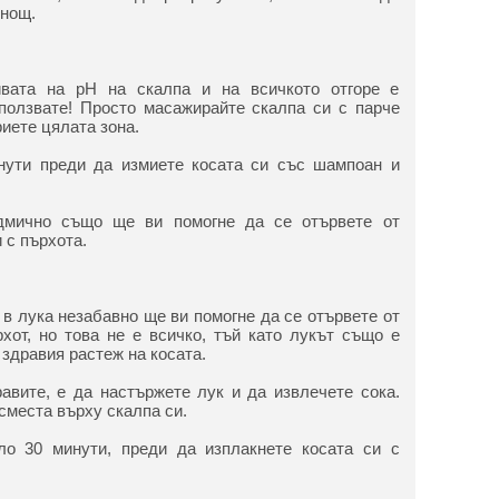
 нощ.
ивата на pH на скалпа и на всичкото отгоре е
ползвате! Просто масажирайте скалпа си с парче
иете цялата зона.
инути преди да измиете косата си със шампоан и
дмично също ще ви помогне да се отървете от
 с пърхота.
в лука незабавно ще ви помогне да се отървете от
рхот, но това не е всичко, тъй като лукът също е
 здравия растеж на косата.
равите, е да настържете лук и да извлечете сока.
сместа върху скалпа си.
ло 30 минути, преди да изплакнете косата си с