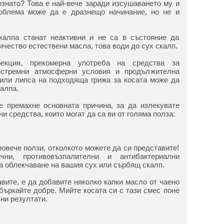
ознато? Това е най-вече заради изсушаването му и
облема може да е дразнещо начинание, но не и
калпа станат неактивни и не са в състояние да
чество естествени масла, това води до сух скалп.
екция, прекомерна употреба на средства за
екстремни атмосферни условия и продължителна
или липса на подходяща грижа за косата може да
алпа.
е премахне основната причина, за да излекувате
 средства, които могат да са ви от голяма полза:
овече ползи, отколкото можете да си представите!
ични, противовъзпалителни и антибактериални
за облекчаване на вашия сух или сърбящ скалп.
авите, е да добавите няколко капки масло от чаено
бъркайте добре. Мийте косата си с тази смес поне
ни резултати.