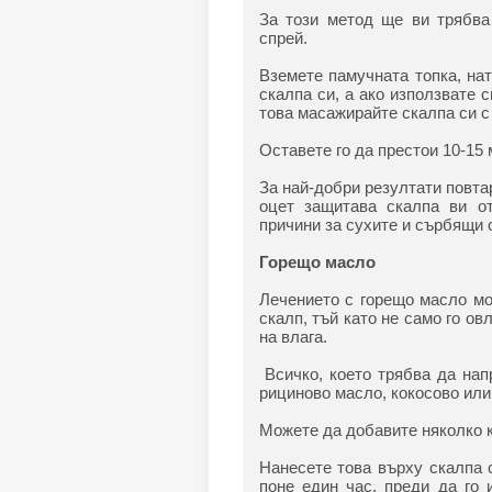
За този метод ще ви трябва
спрей.
Вземете памучната топка, на
скалпа си, а ако използвате 
това масажирайте скалпа си с 
Оставете го да престои 10-15 
За най-добри резултати повт
оцет защитава скалпа ви от
причини за сухите и сърбящи 
Горещо масло
Лечението с горещо масло мо
скалп, тъй като не само го ов
на влага.
Всичко, което трябва да нап
рициново масло, кокосово или 
Можете да добавите няколко к
Нанесете това върху скалпа 
поне един час, преди да го 