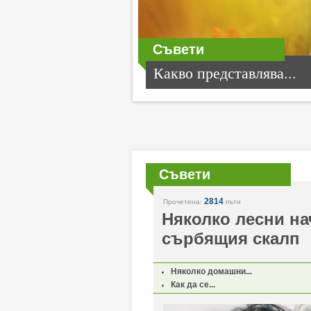
Съвети
Какво представлява...
Съвети
2814
Прочетена:
пъти
Няколко лесни на
сърбящия скалп
Няколко домашни...
Как да се...