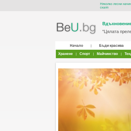
Няколко лесни начи
скалп
Вдъхновение
“Цялата прелес
Начало
Бъди красива
|
Хранене
Спорт
Майчинство
Тен
|
|
|