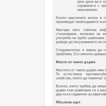
през деня ви е п
справянето с пр
невъзможно.
Когато маслените жлези в с
произведат необходимото коли
Фактори като гъбична инф
стилизиране, излагане на 
употреба на груби шампоани 
доведе до изсушаването на ск
Следователно, е важно да с
проблема. Ето няколко домашни
Масло от чаено дърво
Маслото от чаено дърво има п
То естествени противогъб
свойства, които ще помогнат 
Всичко, което трябва да напр
дърво към шампоана си и раз
два пъти седмично за ефектив
Ябълков оцет