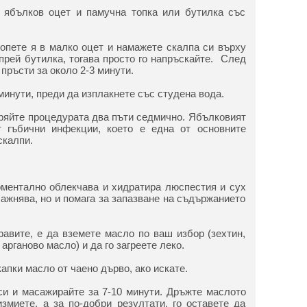
 ябълков оцет и памучна топка или бутилка със
топете я в малко оцет и намажете скалпа си върху
спрей бутилка, тогава просто го напръскайте. След
пръсти за около 2-3 минути.
минути, преди да изплакнете със студена вода.
аряйте процедурата два пъти седмично. Ябълковият
 гъбични инфекции, което е една от основните
скалпи.
ментално облекчава и хидратира люспестия и сух
лажнява, но и помага за запазване на съдържанието
равите, е да вземете масло по ваш избор (зехтин,
арганово масло) и да го загреете леко.
апки масло от чаено дърво, ако искате.
си и масажирайте за 7-10 минути. Дръжте маслото
измиете, а за по-добри резултати, го оставете да