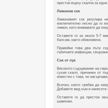
престои върху скалпа за една
Лимонов сок
Лимоновият сок регулира н
изключително лесно да го из
лимон, като внимавате да покр
Оставете го за около 5-7 м
балсам, както обикновено.
Правейки това два пъти се
гъбичните инфекции, свързани
Сок от лук
Високото съдържание на сяра 
сухия скалп, причинен от пъ
известен с това, че насърчава
Всичко, което трябва да нап
Добавете мед към и нанесете 
Оставете го да престои око
шампоан.