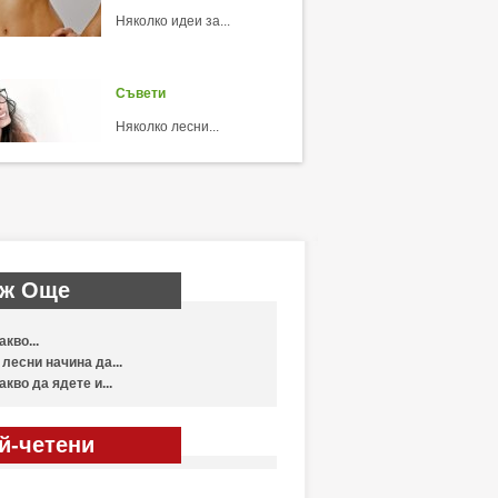
Няколко идеи за...
Съвети
Няколко лесни...
ж Още
акво...
 лесни начина да...
акво да ядете и...
й-четени