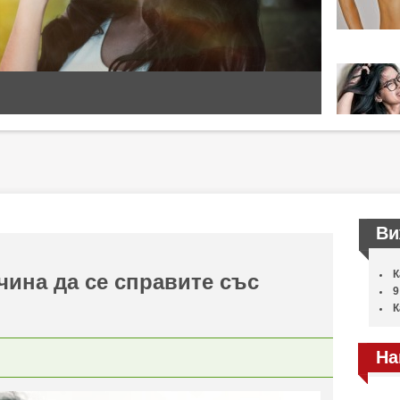
Ви
К
чина да се справите със
9
К
На