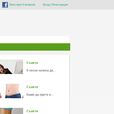
Влез през Facebook
Вход
|
Регистрация
Съвети
9 лесни начина да...
Съвети
Какво да ядете и...
Съвети