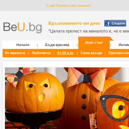
О, да! Размерът има значение
Вдъхновението ми днес
“Цялата прелест на миналото е, че е мин
Моят стил
Начало
Бъди красива
Инти
|
|
|
Из мрежата
Любопитно
01.00 a.m.
Сама вкъщи
Препоръча
|
|
|
|