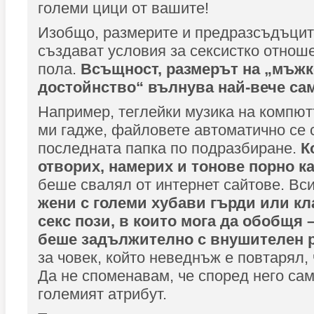
големи цици от вашите!
Изобщо, размерите и предразсъдъците
създават условия за сексистко отнош
пола.
Всъщност, размерът на „мъжк
достойнство“ вълнува най-вече са
Например, теглейки музика на компю
ми гадже, файловете автоматично се 
последната папка по подразбиране.
Ко
отворих, намерих и тонове порно к
беше свалял от интернет сайтове. Вси
жени с големи хубави гърди или кл
секс пози, в които мога да обобщя
беше задължително с внушителен 
за човек, който неведнъж е повтарял, 
Да не споменавам, че според него са
големият атрибут.