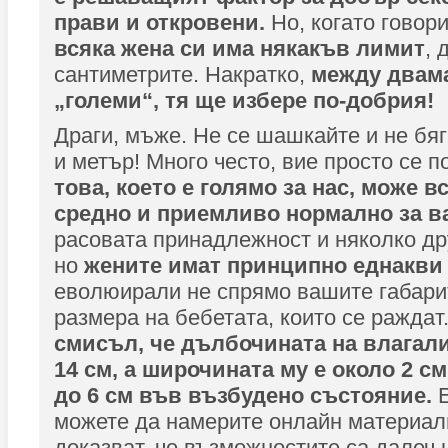
прави и откровени.
Но, когато говори
всяка жена си има някакъв лимит
, 
сантиметрите. Накратко,
между двама
„големи“, тя ще избере по-добрия!
Драги, мъже. Не се шашкайте и не бяг
и метър! Много често, вие просто се 
това, което е голямо за нас, може в
средно и приемливо нормално за в
расовата принадлежност и няколко др
но
жените имат принципно еднакви 
еволюирали не спрямо вашите габарит
размера на бебетата, които се раждат
смисъл, че дълбочината на влагали
14 см, а широчината му е около 2 с
до 6 см във възбудено състояние.
Е
можете да намерите онлайн материали
доказват, че възможностите са далеч 