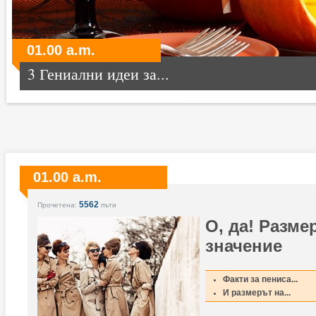
01.00 a.m.
3 Гениални идеи за...
01.00 a.m.
5562
Прочетена:
пъти
О, да! Разме
значение
Факти за пениса...
И размерът на...