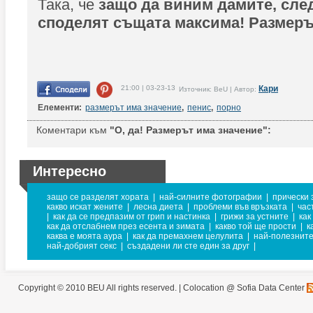
Така, че
защо да виним дамите, след
споделят същата максима! Размеръ
21:00 | 03-23-13
Кари
Източник: BeU | Автор:
Елементи:
размерът има значение
,
пенис
,
порно
Коментари към
"О, да! Размерът има значение":
Интересно
защо се разделят хората
|
най-силните фотографии
|
прически 
какво искат жените
|
лесна диета
|
проблеми във връзката
|
час
|
как да се предпазим от грип и настинка
|
грижи за устните
|
как
как да отслабнем през есента и зимата
|
какво той ще прости
|
к
каква е моята аура
|
как да премахнем целулита
|
най-полезните
най-добрият секс
|
създадени ли сте един за друг
|
Copyright © 2010 BEU All rights reserved. |
Colocation @ Sofia Data Center