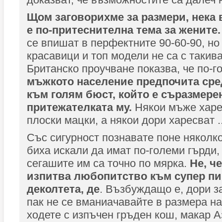
Щом заговорихме за размери, нека в
е по-притеснителна тема за жените
се впишат в перфектните 90-60-90, но
красавици и топ модели не са с такив
Британско проучване показва, че по-г
мъжкото население предпочита сре
към голям бюст, който е съразмерен
притежателката му.
Някои мъже харе
плоски мацки, а някои дори харесват .
Със сигурност познавате поне няколко
биха искали да имат по-големи гърди,
сегашите им са точно по мярка.
Не, ч
изпитва любопитство към супер п
деколтета, де
. Възбуждащо е, дори з
пак не се вманиачавайте в размера на
ходете с изпъчен гръден кош, макар А