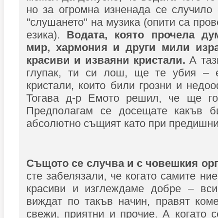
но за огромна изненада се случило
''слушането'' на музика (опити са про
езика).
Водата, която прочела ду
мир, хармония и други мили изр
красиви и изваяни кристали.
А тази
глупак, ти си лош, ще те убия – 
кристали, които били грозни и недо
Тогава д-р Емото решил, че ще го
Предполагам се досещате какъв б
абсолютно същият като при предишни
Същото се случва и с човешкия ор
сте забелязали, че когато самите ни
красиви и изглеждаме добре – вси
виждат по такъв начин, правят ком
свежи, приятни и прочие. А когато с