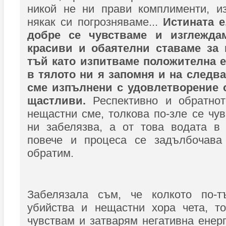
никой не ни прави комплименти, из
някак си погрозняваме...
Истината е
добре се чувстваме и изглеждам
красиви и обаятелни ставаме за 
тъй като изпитваме положителна 
в тялото ни я запомня и на следв
сме изпълнени с удовлетворение 
щастливи.
Респективно и обратнот
нещастни сме, толкова по-зле се чув
ни забелязва, а от това водата в
повече и процеса се задълбочава
обратим.
Забелязала съм, че колкото по-т
убийства и нещастни хора чета, то
чувствам и затварям негативна енерг