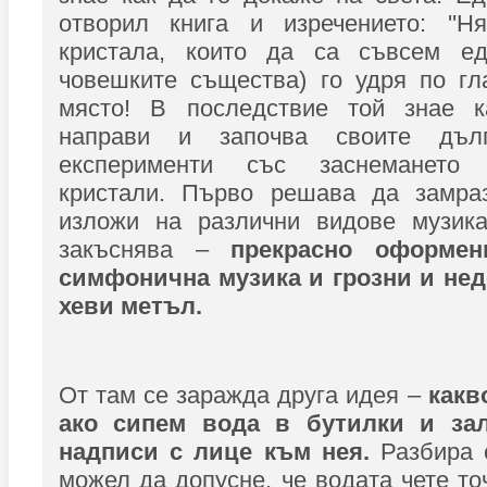
отворил книга и изречението: ''
кристала, които да са съвсем ед
човешките същества) го удря по гл
място! В последствие той знае к
направи и започва своите дъл
експерименти със заснемането
кристали. Първо решава да замра
изложи на различни видове музика
закъснява –
прекрасно оформен
симфонична музика и грозни и не
хеви метъл.
От там се заражда друга идея –
какв
ако сипем вода в бутилки и за
надписи с лице към нея.
Разбира с
можел да допусне, че водата чете то