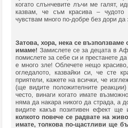
когато слънчевите лъчи ме галят, ид
казвам, че съм красива – чудото
чувствам много по-добре без дори да 
Затова, хора, нека се възползваме 
имаме!
Замислете се за децата в Аф
помислете за себе си и престанете да 
е много зле! Облечете нещо красиво,
огледалото, казвайки си, че сте кр
приятели, кажете на всички, че изгл
(ще видите положителните реакции)
често, винаги когато имате възможно
няма да накара никого да страда, а 
видите какъв позитивен ефект ще 
колкото повече се радвате на живо
имате, толкова по-щастливи ще бъ