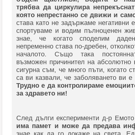
трябва да циркулира непрекъснато
която непрестанно се движи и сам
става като не задържаме негативни е
спортуваме и водим пълноценен жив
знае, че когато споделим даде
непременно става по-дребен, отколко
началото. Също така постоянн
възможен причинител на абсолютно 
сигурна съм, че много пъти, когато с
са ви казвали, че заболяването ви е
Трудно е да контролираме емоциите
за здравето ни!
След дълги експерименти д-р Емото
има памет и може да предава ин
знае как да го докаже на света. Е