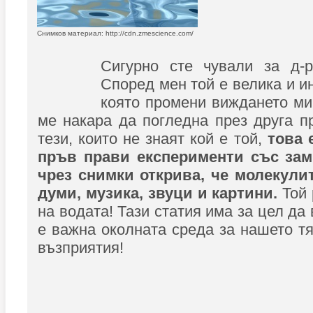
Снимков материал: http://cdn.zmescience.com/
Сигурно сте чували за д-
Според мен той е велика и и
която промени виждането ми
ме накара да погледна през друга п
тези, които не знаят кой е той,
това 
пръв прави експерименти със зам
чрез снимки открива, че молекулит
думи, музика, звуци и картини.
Той 
на водата! Тази статия има за цел да
е важна околната среда за нашето тя
възприятия!