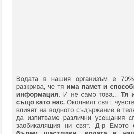
Водата в нашия организъм е 70%
разкрива, че тя
има памет и способ
информация.
И не само това...
Тя 
също като нас.
Околният свят, чувст
влияят на водното съдържание в тела
да изпитваме различни усещания с
заобикалящия ни свят. Д-р Емото
бъдем щастливи, водата в наш