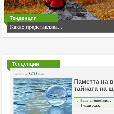
Тенденции
Какво представлява...
Тенденции
71786
Прочетена:
пъти
Паметта на в
тайната на щ
Водата подобрява...
8 чаши вода...