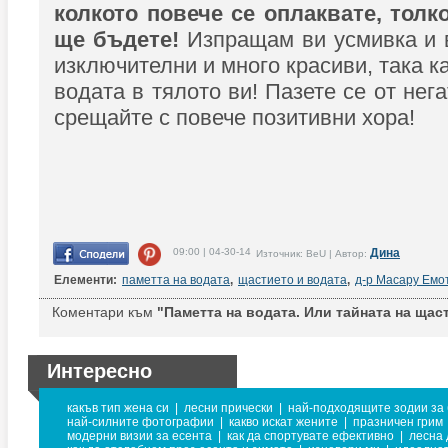
колкото повече се оплаквате, толк
ще бъдете!
Изпращам ви усмивка и в
изключителни и много красиви, така к
водата в тялото ви! Пазете се от нег
срещайте с повече позитивни хора!
09:00 | 04-30-14
Дина
Източник: BeU | Автор:
Елементи:
паметта на водата
,
щастието и водата
,
д-р Масару Емо
Коментари към
"Паметта на водата. Или тайната на щаст
Интересно
какъв тип жена си
|
лесни прически
|
най-подходящите зодии за 
най-силните фотографии
|
какво искат жените
|
празничен грим
модерни визии за есента
|
как да спортувате ефективно
|
лесна 