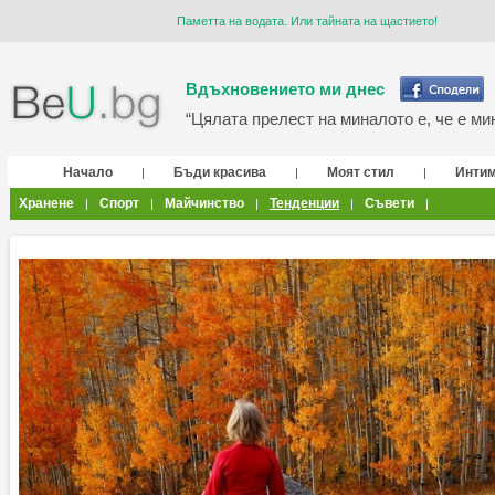
Паметта на водата. Или тайната на щастието!
Вдъхновението ми днес
“Цялата прелест на миналото е, че е мин
Начало
Бъди красива
Моят стил
Инти
|
|
|
Хранене
Спорт
Майчинство
Тенденции
Съвети
|
|
|
|
|