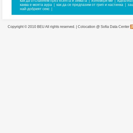
как да отслабнем през есента и зимата
|
изневери ми
|
идеална
каква е моята аура
|
как да се предпазим от грип и настинка
|
за
най-добрият секс
|
Copyright © 2010 BEU All rights reserved. |
Colocation @ Sofia Data Center