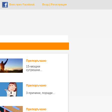
Влез през Facebook
Вход
|
Регистрация
Препоръчано
15-мощни
сутрешни...
Препоръчано
3 причини, поради...
Препоръчано