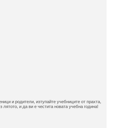
еници и родители, изтупайте учебниците от прахта,
 лятото, и да ви е честита новата учебна година!