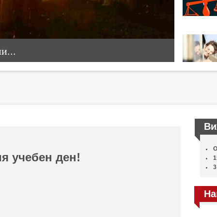
...
Ви
О
я учебен ден!
1
3
На