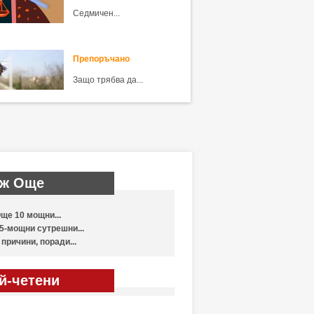
Седмичен...
Препоръчано
Защо трябва да...
ж Още
ще 10 мощни...
5-мощни сутрешни...
 причини, поради...
й-четени