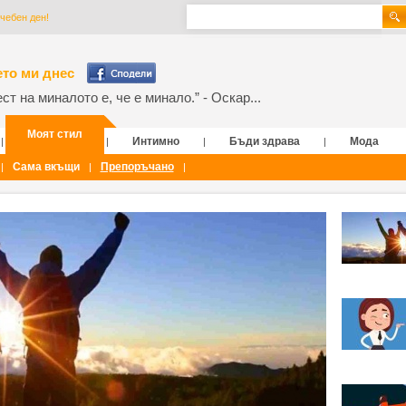
чебен ден!
то ми днес
т на миналото е, че е минало.” - Оскар...
Моят стил
Интимно
Бъди здрава
Мода
|
|
|
|
Сама вкъщи
Препоръчано
|
|
|