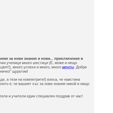
еме за нови знания и нови... приключения в
ки ученици много шестици (Е, може и нещо
цвят!), много успехи и много, много
мечти
. Добре
ъничко” щуротии!
де, а тези на компютрите!) взеха, че наистина
ното е, че вашият хъс за нови знания никой и нищо
тели и учители един специален поздрав от нас!