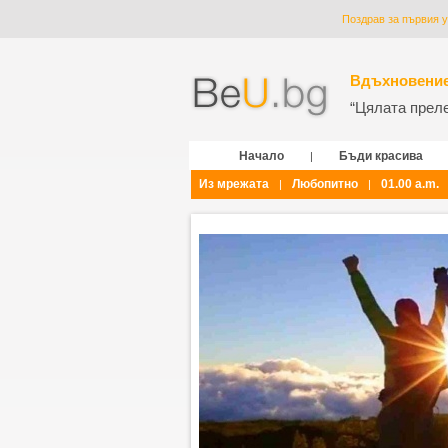
Поздрав за първия у
Вдъхновение
“Цялата прелес
Начало
Бъди красива
|
Из мрежата
Любопитно
01.00 a.m.
|
|