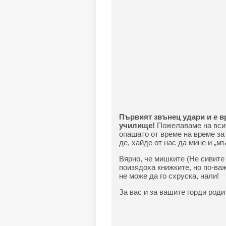
Първият звънец удари и е вр
училище!
Пожелаваме на всич
опашато от време на време за 
де, хайде от нас да мине и „м
Вярно, че мишките (Не сивите 
поизядоха книжките, но по-важ
не може да го схруска, нали!
За вас и за вашите горди роди