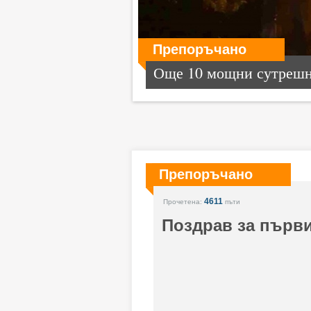
Препоръчано
Още 10 мощни сутрешни
Препоръчано
4611
Прочетена:
пъти
Поздрав за първи