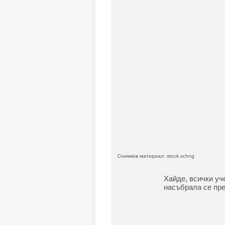
Снимков материал: stock.xchng
Хайде, всички уч
насъбрала се през