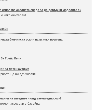
р използва околната среда за да довърши моделите си
 е изключителен!
изайн
ивата булчинска рокля на всички времена!
!
тба Грейс Кели
еи за летен аутфит
урност ще ви вдъхновят!
ения
мания на звездите - надуваеми еднорози!
телен аксесоар в басейна!