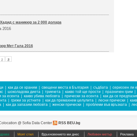
Хадид с маникюр за 2 000 долара
а 2016
юр Мет Гала 2016
›
»
ци
|
как да се храним
|
свещени места в България
|
съдбата
|
сериозен ли 
кс
|
шоколадова диета
|
трикчета
|
какво той ще прости
|
празничен грим
|
 за есента
|
какво убива любовта
|
прически за есента
|
как да се предпази
ента
|
грижи за устните
|
как да премахнем целулита
|
лесни прически
|
как
а
|
как да запазим любовта
|
женски прически
|
проблеми във връзката
|
ле
Colocation @ Sofia Data Center
RSS BEU.bg
здрава
Моят стил
Вдъхновението ми днес
Любовен метър
Реклама