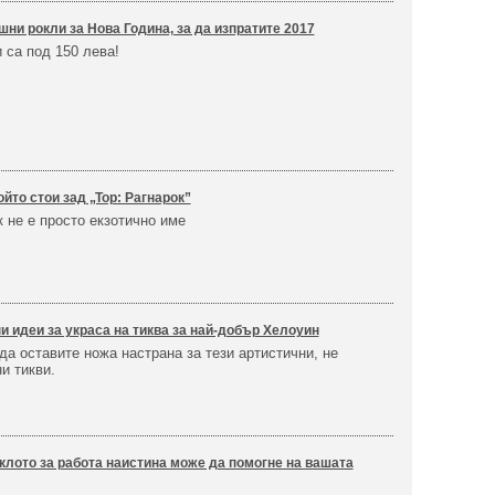
шни рокли за Нова Година, за да изпратите 2017
 са под 150 лева!
ойто стои зад „Тор: Рагнарок”
 не е просто екзотично име
и идеи за украса на тиква за най-добър Хелоуин
а оставите ножа настрана за тези артистични, не
и тикви.
клото за работа наистина може да помогне на вашата