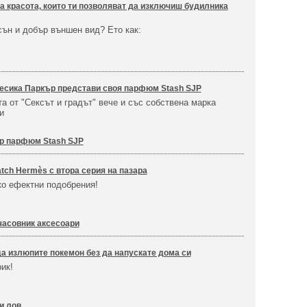
за красота, които ти позволяват да изключиш будилника
сън и добър външен вид? Ето как:
есика Паркър представи своя парфюм Stash SJP
а от "Сексът и градът" вече и със собствена марка
и
р парфюм Stash SJP
tch Hermès с втора серия на пазара
ко ефектни подобрения!
часовник аксесоари
да излюпите покемон без да напускате дома си
ик!
и лов