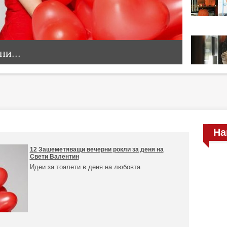
и...
На
12 Зашеметяващи вечерни рокли за деня на
Свети Валентин
Идеи за тоалети в деня на любовта