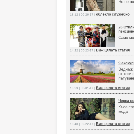
Но не по
облекло служебно
18:12 | 06-26-17 |
26 Стилн
пенсион
Само мо
Виж цялата статия
14:22 | 05-23-17 |
9 екскур
Веднъж 
от тези
пътуван
Виж цялата статия
18:29 | 03-01-17 |
Черна ро
Къса сре
мода
Виж цялата статия
18:48 | 02-22-17 |