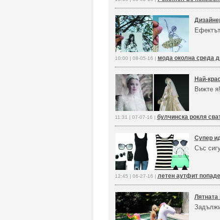
Дизайне
Ефектът
мода околна среда д
10:00 | 08-05-16 |
Най-крас
Вижте я
булчинска рокля сва
11:31 | 07-07-16 |
Супер ид
Със сиг
летен аутфит попад
12:45 | 06-27-16 |
Лятната 
Задължи