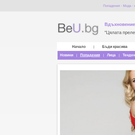
Попадения - Мода - 
Вдъхновение
“Цялата прелес
Начало
Бъди красива
|
Новини
Попадения
Лица
Тенде
|
|
|