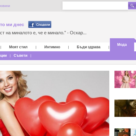
новини
то ми днес
т на миналото е, че е минало.” - Оскар...
Мода
Моят стил
Интимно
Бъди здрава
|
|
|
|
нции
Съвети
|
|