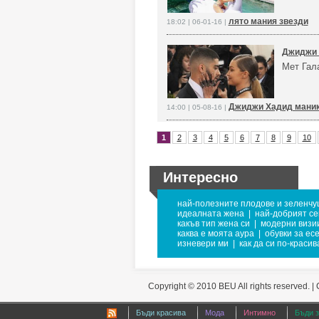
лято мания звезди
18:02 | 06-01-16 |
Джиджи 
Мет Гал
Джиджи Хадид маник
14:00 | 05-08-16 |
1
2
3
4
5
6
7
8
9
10
Интересно
най-полезните плодове и зеленчу
идеалната жена
|
най-добрият се
какъв тип жена си
|
модерни визии
каква е моята аура
|
обувки за ес
изневери ми
|
как да си по-красив
Copyright © 2010 BEU All rights reserved. |
Бъди красива
Мода
Интимно
Бъди 