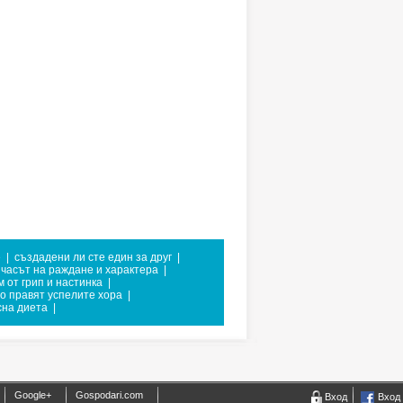
е
|
създадени ли сте един за друг
|
часът на раждане и характера
|
м от грип и настинка
|
во правят успелите хора
|
сна диета
|
Google+
Gospodari.com
Вход
Вход