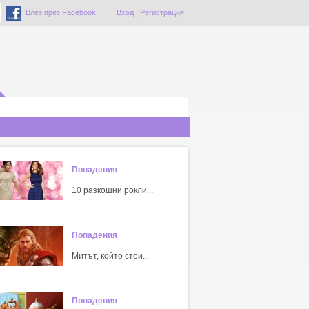
Влез през Facebook
Вход
|
Регистрация
Попадения
10 разкошни рокли...
Попадения
Митът, който стои...
Попадения