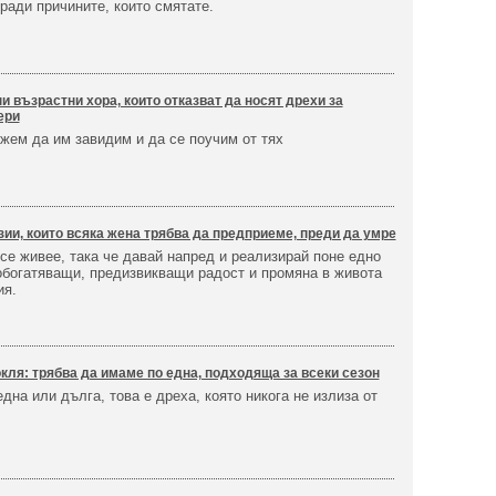
ради причините, които смятате.
и възрастни хора, които отказват да носят дрехи за
ери
жем да им завидим и да се поучим от тях
зии, които всяка жена трябва да предприеме, преди да умре
се живее, така че давай напред и реализирай поне едно
 обогатяващи, предизвикващи радост и промяна в живота
ия.
кля: трябва да имаме по една, подходяща за всеки сезон
дна или дълга, това е дреха, която никога не излиза от