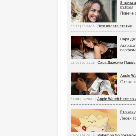
8 трика 
сутрин
Повече 
Виж цялата статия
15:17 | 10-24-16 |
Сара Дж
Актрисат
парфюм
Сара Джесика Паркъ
16:00 | 09-21-16 |
Аррle Wa
С някол
Аррle Watch Hermes 
11:08 | 09-20-16 |
Ето как 
Лесен тр
Pokemon Go покемон
16:00 | 08-06-16 |