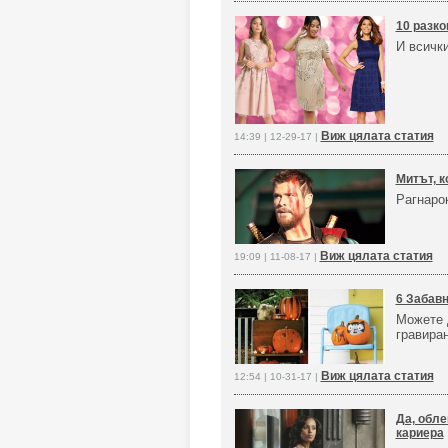
10 разко
И всички
Виж цялата статия
14:39 | 12-29-17 |
Митът, к
Рагнарок
Виж цялата статия
19:09 | 11-08-17 |
6 Забавн
Можете д
гравиран
Виж цялата статия
12:54 | 10-31-17 |
Да, обле
кариера