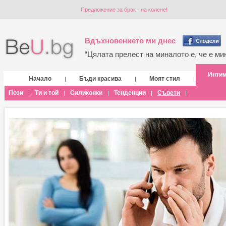
Предложение за брак - на колене!
Вдъхновението ми днес
“Цялата прелест на миналото е, че е мин
Инти
Начало
Бъди красива
Моят стил
|
|
|
Пози
Ти и той
Силиконки
Тенденции
Съвети
|
|
|
|
|