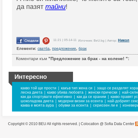
да пазят
тайни
!
11:21 | 05-14-11
Никол
Източник: BeU.bg | Автор:
Елементи:
сватба
,
предложение
,
брак
Коментари към
"Предложение за брак - на колене! ":
Интересно
какво той ще прости
|
какъв тип жена си
|
защо се разделят хор
лесна диета
|
какво убива любовта
|
женски прически
|
най-сил
как да спортувате ефективно
|
как да се храним
|
какво правят у
шоколадова диета
|
модерни визии за есента
|
най-добрият сек
каква е моята аура
|
обувки за есента
|
сериозен ли е
|
изневер
Copyright © 2010 BEU All rights reserved. |
Colocation @ Sofia Data Center