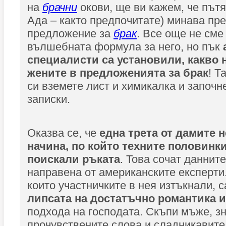
на
брачни
окови, ще ви кажем, че пътя
Ада – както предпочитате) минава пр
предложение за
брак
. Все още не сме
вълшебната формула за него, но пък
специалисти са установили, какво 
жените в предложенията за брак
! Т
си вземете лист и химикалка и започн
записки.
Оказва се, че
една трета от дамите н
начина, по който техните половинки
поискали ръката
. Това сочат данните
направена от американските експерти
които участничките в нея изтъкнали, с
липсата на достатъчно романтика 
подхода на господата. Скъпи мъже, зн
прочувствените слова и сладникавите 