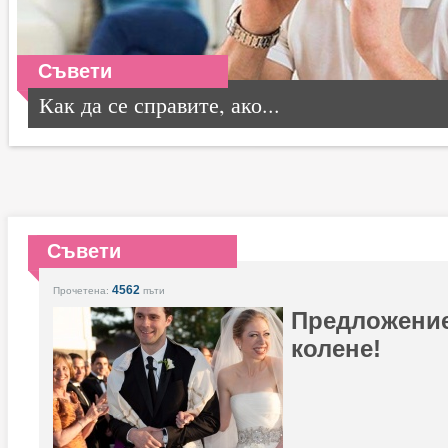
Съвети
Как да се справите, ако...
Съвети
4562
Прочетена:
пъти
Предложение 
колене!