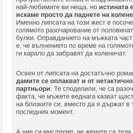
най-любимите ви неща, но
истината е
искаме просто да паднете на колене
Именно липсата на този жест е посоче
голямото разочарование от половина
булки. Оправданието на мъжката част
е, че вълнението по време на голямот
ги карало да забравят да коленичат.
Освен от липсата на достатъчно рома
дамите се оплакват и от нетактично
партньори
. Те споделили, че са разо
факта, че мъжете веднага казват щас
на близките си, вместо да я държат в 
последния момент.
А ние си мислихме, че жените са тези,