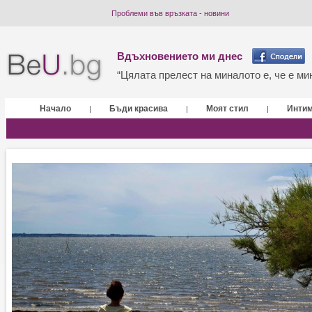
Проблеми във връзката - новини
Вдъхновението ми днес
“Цялата прелест на миналото е, че е мин
Начало
Бъди красива
Моят стил
Инти
|
|
|