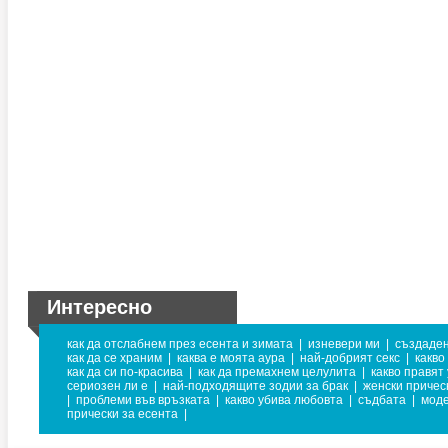
Интересно
как да отслабнем през есента и зимата
|
изневери ми
|
създаден
как да се храним
|
каква е моята аура
|
най-добрият секс
|
какво
как да си по-красива
|
как да премахнем целулита
|
какво правят
сериозен ли е
|
най-подходящите зодии за брак
|
женски причес
|
проблеми във връзката
|
какво убива любовта
|
съдбата
|
мод
прически за есента
|